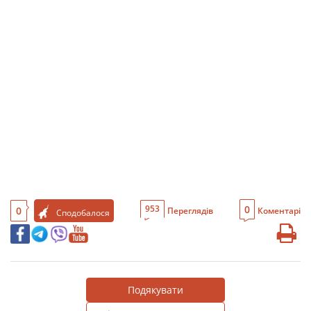
0
953
0
Переглядів
Коментарі
Сподобалося
Подякувати