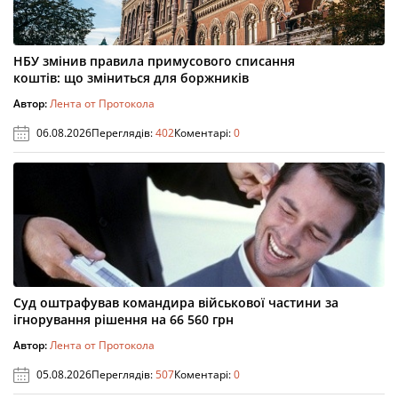
НБУ змінив правила примусового списання
коштів: що зміниться для боржників
Автор:
Лента от Протокола
06.08.2026
Переглядів:
402
Коментарі:
0
Суд оштрафував командира військової частини за
ігнорування рішення на 66 560 грн
Автор:
Лента от Протокола
05.08.2026
Переглядів:
507
Коментарі:
0