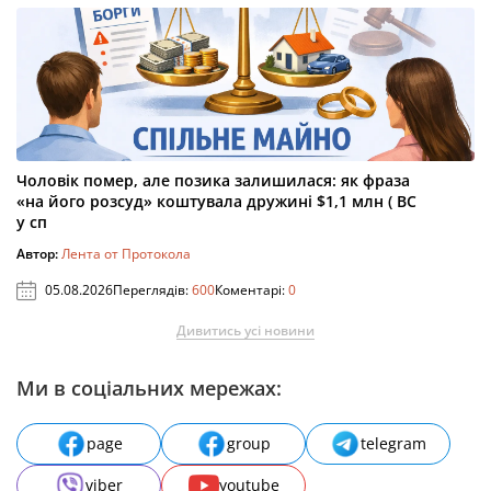
Чоловік помер, але позика залишилася: як фраза
«на його розсуд» коштувала дружині $1,1 млн ( ВС
у сп
Автор:
Лента от Протокола
05.08.2026
Переглядів:
600
Коментарі:
0
Дивитись усі новини
Ми в соціальних мережах:
page
group
telegram
viber
youtube