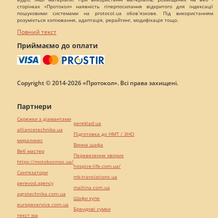
сторінках «Протокол» наявність гіперпосилання відкритого для індексації
пошуковими системами на protocol.ua обов`язкове. Під використанням
розуміється копіювання, адаптація, рерайтинг, модифікація тощо.
Повний текст
Приймаємо до оплати
Copyright © 2014-2026 «Протокол». Всі права захищені.
Партнери
Сережки з діамантами
pereklad.ua
alliancetechnika.ua
Підготовка до НМТ / ЗНО
миралинкс
Винна шафа
Веб мастер
Перевезення хворих
https://motokosmos.ua/
hospice-life.com.ua/
Синтезатори
mk-translations.ua
perevod.agency
maltina.com.ua
agrotechnika.com.ua
Шафи купе
europeservice.com.ua
Брендові сумки
текст юа