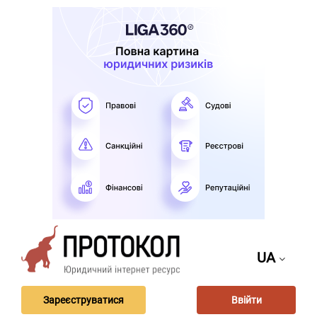
UA
Зареєструватися
Ввійти