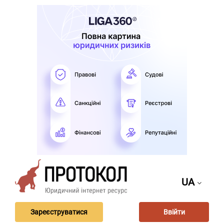
UA
Зареєструватися
Ввійти