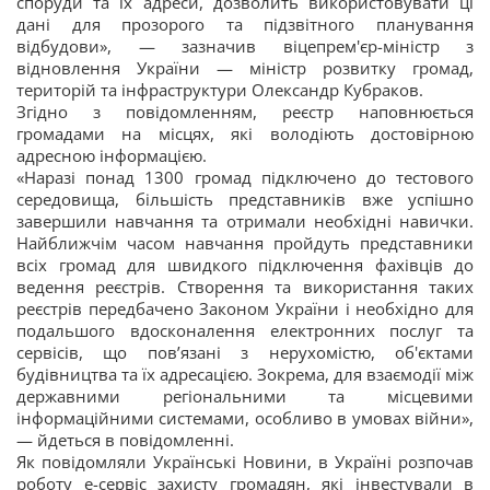
споруди та їх адреси, дозволить використовувати ці
дані для прозорого та підзвітного планування
відбудови», — зазначив віцепрем'єр-міністр з
відновлення України — міністр розвитку громад,
територій та інфраструктури Олександр Кубраков.
Згідно з повідомленням, реєстр наповнюється
громадами на місцях, які володіють достовірною
адресною інформацією.
«Наразі понад 1300 громад підключено до тестового
середовища, більшість представників вже успішно
завершили навчання та отримали необхідні навички.
Найближчім часом навчання пройдуть представники
всіх громад для швидкого підключення фахівців до
ведення реєстрів. Створення та використання таких
реєстрів передбачено Законом України і необхідно для
подальшого вдосконалення електронних послуг та
сервісів, що пов’язані з нерухомістю, об'єктами
будівництва та їх адресацією. Зокрема, для взаємодії між
державними регіональними та місцевими
інформаційними системами, особливо в умовах війни»,
— йдеться в повідомленні.
Як повідомляли Українськi Новини, в Україні розпочав
роботу е-сервіс захисту громадян, які інвестували в