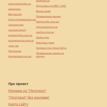
pereklad.ua
alliancetechnika.ua
Підготовка до НМТ / ЗНО
миралинкс
Винна шафа
Веб мастер
Перевезення хворих
https://motokosmos.ua/
hospice-life.com.ua/
Синтезатори
mk-translations.ua
perevod.agency
maltina.com.ua
agrotechnika.com.ua
Шафи купе
europeservice.com.ua
Брендові сумки
текст юа
Натяжні стелі Nova Stelya
Посилання
Перевезення хворих за
kievperevod.com.ua
кордон
Про проект
Реклама на "Протокол"
"Протокол" без реклами!
Карта сайту