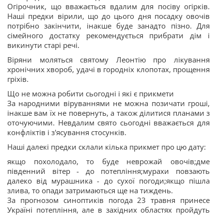
Огірочник, що вважається вдалим для посіву огірків.
Наші предки вірили, що до цього дня посадку овочів
потрібно закінчити, інакше буде занадто пізно. Для
сімейного достатку рекомендується прибрати дім і
викинути старі речі.
Віряни моляться святому Леонтію про лікування
хронічних хвороб, удачі в городніх клопотах, прощення
гріхів.
Що не можна робити сьогодні і які є прикмети
За народними віруваннями не можна позичати гроші,
інакше вам їх не повернуть, а також ділитися планами з
оточуючими. Невдалим свято сьогодні вважається для
конфліктів і з'ясування стосунків.
Наші далекі предки склали кілька прикмет про цю дату:
якщо похолодало, то буде неврожай овочів;дме
південний вітер - до потепління;мурахи повзають
далеко від мурашника - до сухої погоди;якщо пішла
злива, то опади затримаються ще на тиждень.
За прогнозом синоптиків погода 23 травня принесе
Україні потепління, але в західних областях пройдуть