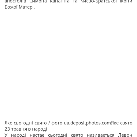
апостолів Симона Кананіта та Києво-Братської ікони
Божої Матері.
Яке сьогодні свято / фото ua.depositphotos.comЯке свято
23 травня в народі
У народі настає сьогодні свято називається Левон