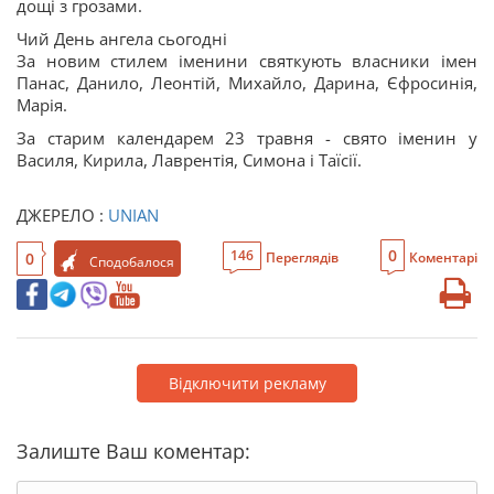
дощі з грозами.
Чий День ангела сьогодні
За новим стилем іменини святкують власники імен
Панас, Данило, Леонтій, Михайло, Дарина, Єфросинія,
Марія.
За старим календарем 23 травня - свято іменин у
Василя, Кирила, Лаврентія, Симона і Таїсії.
ДЖЕРЕЛО :
UNIAN
0
146
0
Переглядів
Коментарі
Сподобалося
Відключити рекламу
Залиште Ваш коментар: