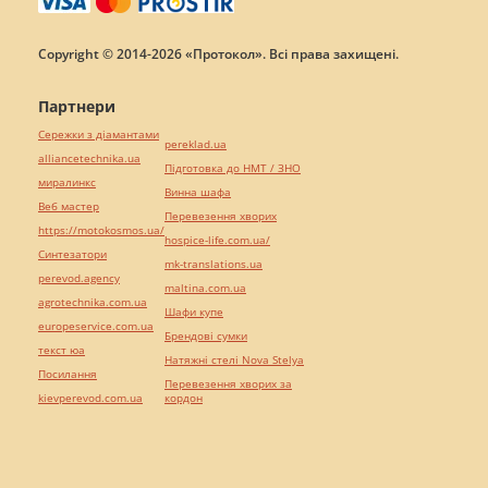
Copyright © 2014-2026 «Протокол». Всі права захищені.
Партнери
Сережки з діамантами
pereklad.ua
alliancetechnika.ua
Підготовка до НМТ / ЗНО
миралинкс
Винна шафа
Веб мастер
Перевезення хворих
https://motokosmos.ua/
hospice-life.com.ua/
Синтезатори
mk-translations.ua
perevod.agency
maltina.com.ua
agrotechnika.com.ua
Шафи купе
europeservice.com.ua
Брендові сумки
текст юа
Натяжні стелі Nova Stelya
Посилання
Перевезення хворих за
kievperevod.com.ua
кордон