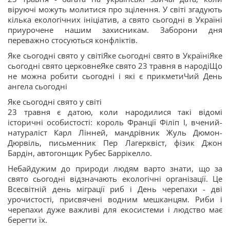
віруючі можуть молитися про зцілення. У світі згадують
кілька екологічних ініціатив, а свято сьогодні в Україні
приурочене нашим захисникам. Заборони дня
переважно стосуються конфліктів.
Яке сьогодні свято у світіЯке сьогодні свято в УкраїніЯке
сьогодні свято церковнеЯке свято 23 травня в народіЩо
не можна робити сьогодні і які є прикметиЧий День
ангела сьогодні
Яке сьогодні свято у світі
23 травня є датою, коли народилися такі відомі
історичні особистості: король Франції Філіп I, вчений-
натураліст Карл Лінней, мандрівник Жуль Дюмон-
Дюрвіль, письменник Пер Лагерквіст, фізик Джон
Бардін, автогонщик Рубес Баррікелло.
Небайдужим до природи людям варто знати, що за
свято сьогодні відзначають екологічні організації. Це
Всесвітній день міграції риб і День черепахи - дві
урочистості, присвячені водним мешканцям. Риби і
черепахи дуже важливі для екосистеми і людство має
берегти їх.