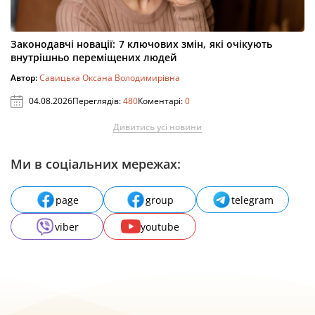
Законодавчі новації: 7 ключових змін, які очікують
внутрішньо переміщених людей
Автор:
Савицька Оксана Володимирівна
04.08.2026
Переглядів:
480
Коментарі:
0
Дивитись усі новини
Ми в соціальних мережах:
page
group
telegram
viber
youtube