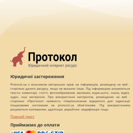
Юридичні застереження
Protocol.ua є власником авторських прав на інформацію, розміщену на веб -
сторінках даного ресурсу, якщо не вказано інше. Під інформацією розуміються
тексти, коментарі, статті, фотозображення, малюнки, ящик-шота, скани, відео,
аудіо, інші матеріали. При використанні матеріалів, розміщених на веб -
сторінках «Протокол» наявність гіперпосилання відкритого для індексації
пошуковими системами на protocol.ua обов`язкове. Під використанням
розуміється копіювання, адаптація, рерайтинг, модифікація тощо.
Повний текст
Приймаємо до оплати