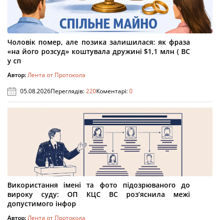
Чоловік помер, але позика залишилася: як фраза
«на його розсуд» коштувала дружині $1,1 млн ( ВС
у сп
Автор:
Лента от Протокола
05.08.2026
Переглядів:
220
Коментарі:
0
Використання імені та фото підозрюваного до
вироку суду: ОП КЦС ВС роз’яснила межі
допустимого інфор
Автор:
Лента от Протокола