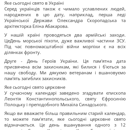
Яке сьогодні свято в Україні
Серед українців також є чимало уславлених людей,
народжених в цю дату, наприклад, перша леді
Української Держави Олександра Скоропадська та
архітекторка Еліна Абакарова.
У нашій країні проводяться два армійські заходи.
ЦеДень морської піхоти, дуже важливої частини ЗСУ.
Під час повномасштабної війни морпіхи є на всіх
ділянках фронту.
Друге - День Героїв України. Ця пам'ятна дата
присвячена всім захисникам, які билися і б'ються за
нашу свободу. Ми дякуємо ветеранам і вшановуємо
пам'ять загиблих захисників.
Яке сьогодні свято церковне
У сучасному календарі заведено згадувати єпископа
Леонтія Константинопольського, святу Єфросинію
Полоцьку і преподобного Михаїла Синадського.
Якщо ви вважаєте більш правильним старий календар,
то можете пам'ятати, яке сьогодні церковне свято
відзначається. Це день вшанування одного з 12