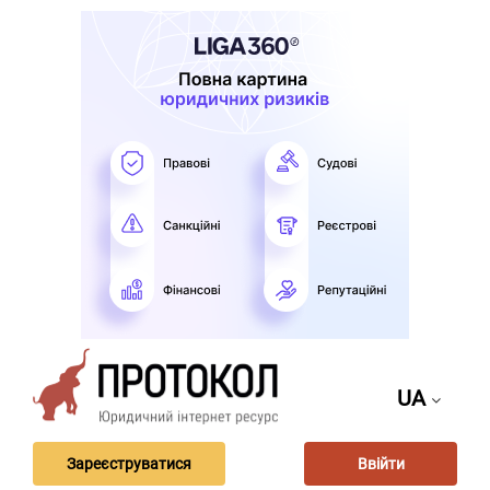
UA
Зареєструватися
Ввійти