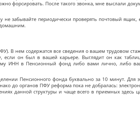
ожно форсировать. После такого звонка, мне выслали доку
му не забывайте периодически проверять почтовый ящик, 
 домашним.
У). В нем содержатся все сведения о вашем трудовом ста
, если он был в вашей карьере. Выглядит он как таблиц
шему ИНН в Пенсионный фонд либо вами лично, либо в
елении Пенсионного фонда буквально за 10 минут. Для э
нако до органов ПФУ реформа пока не добралась: электро
ениях данной структуры и чаще всего в приемных здесь ц