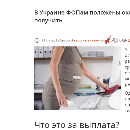
В Украине ФОПам положены окол
получить
0
11.07.2019
Автор:
Автор не вказаний
5
У 
о
ра
ср
оф
м
ре
Од
на
пр
те
Что это за выплата?