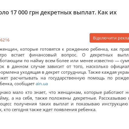
о 17 000 грн декретных выплат. Как их
Відключити рекл
26216
женщин, которые готовятся к рождению ребенка, как пра
стро встает финансовый вопрос. О декретных выпл
ботающим по найму всем более или менее известно — сум
ок в данном случае зависит от того, насколько официа
ормлена уходящая в декрет сотрудница. Также каждая укра
ожет расчитывать на государственную помощь по рожд
бенка, сообщает
ain.ua
нако мало кто знает, что женщинам, которые работают н
йму, а на себя, также положены декретные. Рассказываю 
оцесс получения таких выплат и показываю инструкцию
х, кто сегодня также ждет появления ребенка.