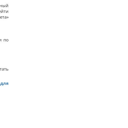
чный
ейти
ета»
и по
тать
 для