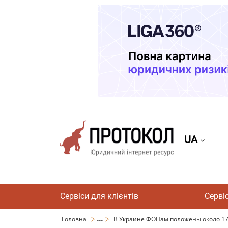
UA
Сервіси для клієнтів
Серві
...
Головна
В Украине ФОПам положены около 17 