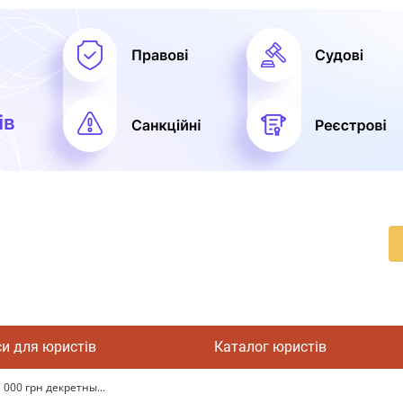
си для юристів
Каталог юристів
000 грн декретны...