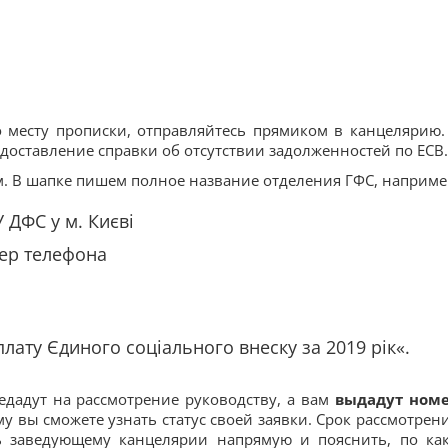
 месту прописки, отправляйтесь прямиком в канцелярию.
доставление справки об отсутствии задолженностей по ЕСВ.
. В шапке пишем полное название отделения ГФС, наприме
 ДФС у м. Києві
ер телефона
лату Єдиного соціального внеску за 2019 рік«.
едадут на рассмотрение руководству, а вам
выдадут ном
му вы сможете узнать статус своей заявки. Срок рассмотрен
ь заведующему канцелярии напрямую и пояснить, по ка