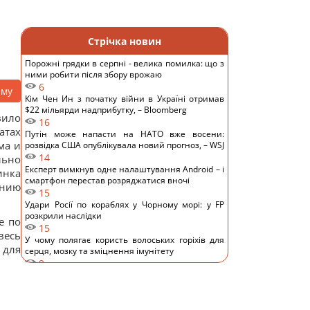
Стрічка новин
Порожні грядки в серпні - велика помилка: що з
ними робити після збору врожаю
6
аму
Кім Чен Ин з початку війни в Україні отримав
$22 мільярди надприбутку, – Bloomberg
вило
16
атах
Путін може напасти на НАТО вже восени:
ма и
розвідка США опублікувала новий прогноз, – WSJ
14
льно
Експерт вимкнув одне налаштування Android – і
инка
смартфон перестав розряджатися вночі
ению
15
Удари Росії по кораблях у Чорному морі: у FP
розкрили наслідки
е по
15
весь
У чому полягає користь волоських горіхів для
 для
серця, мозку та зміцнення імунітету
9
В Генштабі ЗСУ повідомили, на яку суму країни
НАТО виділять Україні військової допомоги
13