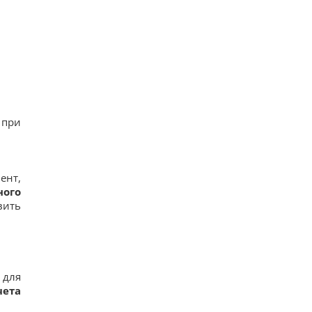
 при
ент,
ного
вить
 для
чета