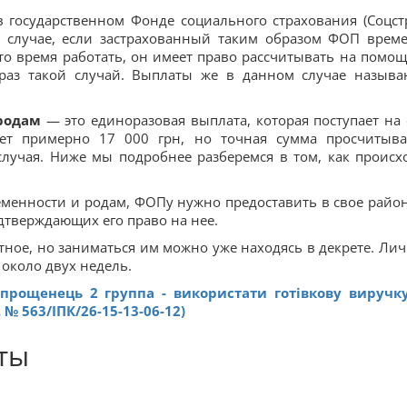
 государственном Фонде социального страхования (Соцстр
В случае, если застрахованный таким образом ФОП врем
-то время работать, он имеет право рассчитывать на помощ
 раз такой случай. Выплаты же в данном случае называ
родам
— это единоразовая выплата, которая поступает на 
ет примерно 17 000 грн, но точная сумма просчитыва
лучая. Ниже мы подробнее разберемся в том, как происх
еменности и родам, ФОПу нужно предоставить в свое райо
дтверждающих его право на нее.
тное, но заниматься им можно уже находясь в декрете. Лич
около двух недель.
прощенець 2 группа - використати готівкову виручк
 № 563/ІПК/26-15-13-06-12)
ты