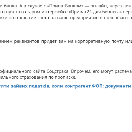
 банка. А в случае с «ПриватБанком» — онлайн, через ли
ого нужно в старом интерфейсе «Приват24 для бизнеса» пер
вке на открытие счета на ваше предприятие в поле «Тип сч
занием реквизитов придет вам на корпоративную почту ил
официального сайта Соцстраха. Впрочем, его могут распеча
иального страхования по прописке.
тити зайвих податків, коли контрагент ФОП: документи