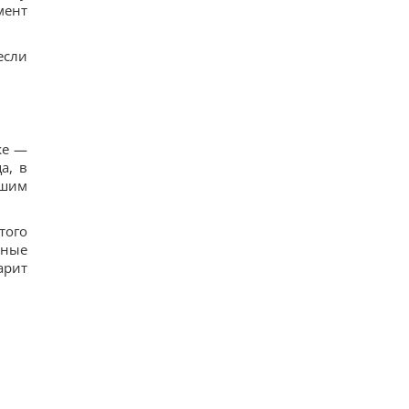
мент
если
же —
а, в
ашим
того
нные
арит