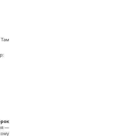
 Там
р:
ерок
ия —
кому