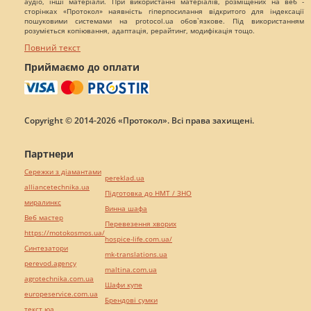
аудіо, інші матеріали. При використанні матеріалів, розміщених на веб -
сторінках «Протокол» наявність гіперпосилання відкритого для індексації
пошуковими системами на protocol.ua обов`язкове. Під використанням
розуміється копіювання, адаптація, рерайтинг, модифікація тощо.
Повний текст
Приймаємо до оплати
Copyright © 2014-2026 «Протокол». Всі права захищені.
Партнери
Сережки з діамантами
pereklad.ua
alliancetechnika.ua
Підготовка до НМТ / ЗНО
миралинкс
Винна шафа
Веб мастер
Перевезення хворих
https://motokosmos.ua/
hospice-life.com.ua/
Синтезатори
mk-translations.ua
perevod.agency
maltina.com.ua
agrotechnika.com.ua
Шафи купе
europeservice.com.ua
Брендові сумки
текст юа