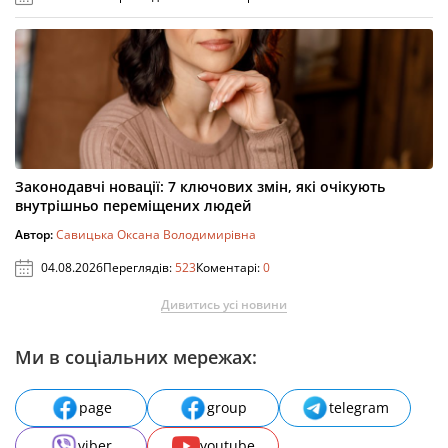
Законодавчі новації: 7 ключових змін, які очікують
внутрішньо переміщених людей
Автор:
Савицька Оксана Володимирівна
04.08.2026
Переглядів:
523
Коментарі:
0
Дивитись усі новини
Ми в соціальних мережах:
page
group
telegram
viber
youtube