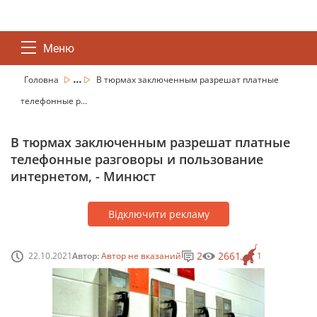
Меню
...
Головна
В тюрмах заключенным разрешат платные
телефонные р...
В тюрмах заключенным разрешат платные
телефонные разговоры и пользование
интернетом, - Минюст
Відключити рекламу
2
2661
22.10.2021
Автор:
Автор не вказаний
1