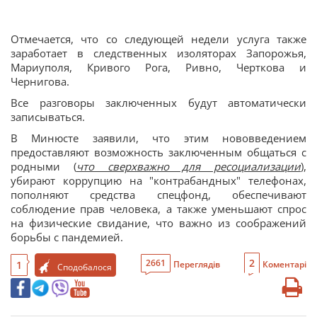
Отмечается, что со следующей недели услуга также
заработает в следственных изоляторах Запорожья,
Мариуполя, Кривого Рога, Ривно, Черткова и
Чернигова.
Все разговоры заключенных будут автоматически
записываться.
В Минюсте заявили, что этим нововведением
предоставляют возможность заключенным общаться с
родными (
что сверхважно для ресоциализации
),
убирают коррупцию на "контрабандных" телефонах,
пополняют средства спецфонд, обеспечивают
соблюдение прав человека, а также уменьшают спрос
на физические свидание, что важно из соображений
борьбы с пандемией.
2
2661
1
Переглядів
Коментарі
Сподобалося