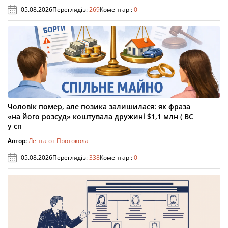
05.08.2026
Переглядів:
269
Коментарі:
0
Чоловік помер, але позика залишилася: як фраза
«на його розсуд» коштувала дружині $1,1 млн ( ВС
у сп
Автор:
Лента от Протокола
05.08.2026
Переглядів:
338
Коментарі:
0