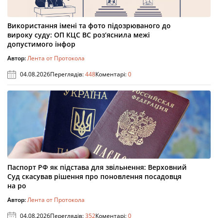
Використання імені та фото підозрюваного до
вироку суду: ОП КЦС ВС роз’яснила межі
допустимого інфор
Автор:
Лента от Протокола
04.08.2026
Переглядів:
448
Коментарі:
0
Паспорт РФ як підстава для звільнення: Верховний
Суд скасував рішення про поновлення посадовця
на ро
Автор:
Лента от Протокола
04.08.2026
Переглядів:
352
Коментарі:
0