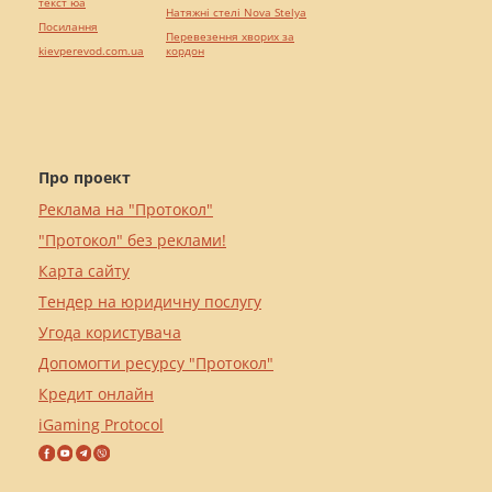
текст юа
Натяжні стелі Nova Stelya
Посилання
Перевезення хворих за
kievperevod.com.ua
кордон
Про проект
Реклама на "Протокол"
"Протокол" без реклами!
Карта сайту
Тендер на юридичну послугу
Угода користувача
Допомогти ресурсу "Протокол"
Кредит онлайн
iGaming Protocol