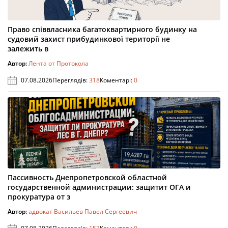
Право співвласника багатоквартирного будинку на
судовий захист прибудинкової території не
залежить в
Автор:
Лента от Протокола
07.08.2026
Переглядів:
318
Коментарі:
0
Пассивность Днепропетровской областной
государственной администрации: защитит ОГА и
прокуратура от з
Автор:
адвокат Васильев Павел Сергеевич