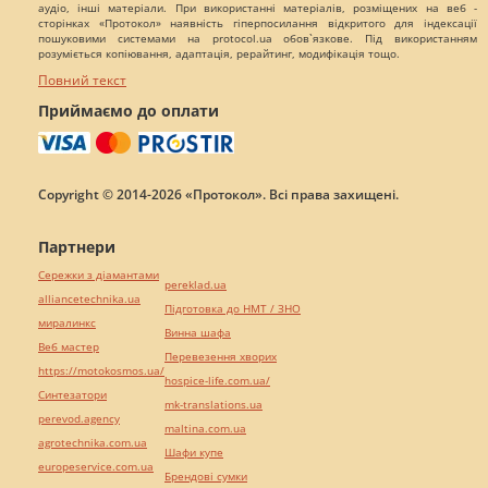
аудіо, інші матеріали. При використанні матеріалів, розміщених на веб -
сторінках «Протокол» наявність гіперпосилання відкритого для індексації
пошуковими системами на protocol.ua обов`язкове. Під використанням
розуміється копіювання, адаптація, рерайтинг, модифікація тощо.
Повний текст
Приймаємо до оплати
Copyright © 2014-2026 «Протокол». Всі права захищені.
Партнери
Сережки з діамантами
pereklad.ua
alliancetechnika.ua
Підготовка до НМТ / ЗНО
миралинкс
Винна шафа
Веб мастер
Перевезення хворих
https://motokosmos.ua/
hospice-life.com.ua/
Синтезатори
mk-translations.ua
perevod.agency
maltina.com.ua
agrotechnika.com.ua
Шафи купе
europeservice.com.ua
Брендові сумки