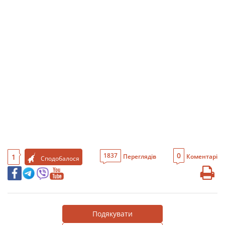
0
1837
1
Переглядів
Коментарі
Сподобалося
Подякувати