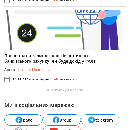
07.08.2026
Переглядів:
153
Коментарі:
0
Проценти на залишок коштів поточного
банківського рахунку: чи буде дохід у ФОП
Автор:
Лента от Протокола
07.08.2026
Переглядів:
159
Коментарі:
0
Дивитись усі новини
Ми в соціальних мережах:
page
group
telegram