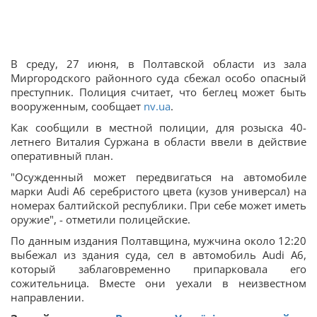
В среду, 27 июня, в Полтавской области из зала
Миргородского районного суда сбежал особо опасный
преступник. Полиция считает, что беглец может быть
вооруженным, сообщает
nv.ua
.
Как сообщили в местной полиции, для розыска 40-
летнего Виталия Суржана в области ввели в действие
оперативный план.
"Осужденный может передвигаться на автомобиле
марки Audi А6 серебристого цвета (кузов универсал) на
номерах балтийской республики. При себе может иметь
оружие", - отметили полицейские.
По данным издания Полтавщина, мужчина около 12:20
выбежал из здания суда, сел в автомобиль Audi A6,
который заблаговременно припарковала его
сожительница. Вместе они уехали в неизвестном
направлении.