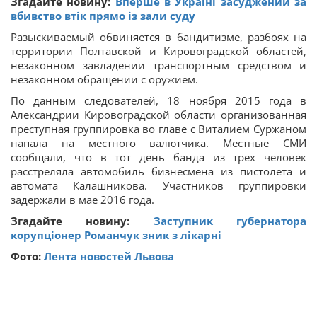
Згадайте новину:
Вперше в Україні засуджений за
вбивство втік прямо із зали суду
Разыскиваемый обвиняется в бандитизме, разбоях на
территории Полтавской и Кировоградской областей,
незаконном завладении транспортным средством и
незаконном обращении с оружием.
По данным следователей, 18 ноября 2015 года в
Александрии Кировоградской области организованная
преступная группировка во главе с Виталием Суржаном
напала на местного валютчика. Местные СМИ
сообщали, что в тот день банда из трех человек
расстреляла автомобиль бизнесмена из пистолета и
автомата Калашникова. Участников группировки
задержали в мае 2016 года.
Згадайте новину:
Заступник губернатора
корупціонер Романчук зник з лікарні
Фото:
Лента новостей Львова