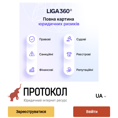
UA
Зареєструватися
Ввійти