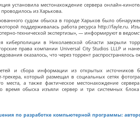
иция установила местонахождение сервера онлайн-киноте
е проводилось из Харькова.
рованного судом обыска в городе Харьков было обнаруже
торой поддерживалась работа ресурса http://fayle.ru. Изъ
ютерно-технической экспертизы», — информируют в ведомс
я киберполиции в Николаевской области закрыли торр
торские права компании Universal City Studios LLLP и нане
ледования оказалось, что через торрент распространялось о
етей и сбора информации из открытых источников 
т-трекера, который размещал в социальных сетях фотогр
го места, а также фактическое местонахождение сервера
о время обыска изъяли сервер и три системных блока
ения по разработке компьютерной программы: автор