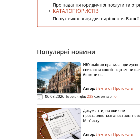
Про надання юридичної послуги та от
КАТАЛОГ ЮРИСТІВ
Пошук виконавця для вирішення Вашої
Популярні новини
НБУ змінив правила примусов
списання коштів: що змінитьс
боржників
Автор:
Лента от Протокола
06.08.2026
Переглядів:
238
Коментарі:
0
Документи, на яких не
проставляється апостиль: пере
Мін’юсту
Автор:
Лента от Протокола