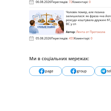
06.08.2026
Переглядів:
72
Коментарі:
0
Чоловік помер, але позика
залишилася: як фраза «на йог
розсуд» коштувала дружині $1,
ВС у сп
Автор:
Лента от Протокола
05.08.2026
Переглядів:
455
Коментарі:
0
Ми в соціальних мережах:
page
group
te