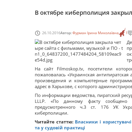
В октябре киберполиция закрыл
26.10.2016
Автор:
Фурман Ірина Миколаївна
1
Д
п
ок
тр
На сайт Filmoskop.tv, посетители кото
пожаловалась «Украинская антипиратская 
произведения и компьютерные программы
адрес в Харькове, с которого администриро
По информации ведомства, пиратский ресурс
LLLP. «По данному факту сообщено 
предусмотренного ч.3 ст. 176 УК Укр
киберполиции.
Читайте статтю:
Власники і користувачі
та у судовій практиці