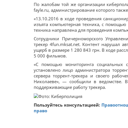
По жалобам той же организации киберпол
fayle.ru, администрирование которого такж
«13.10.2016 в ходе проведения санкциони
изъята компьютерная техника, с помощью ко
техника направлена для проведения компь
Сотрудники Причерноморского Управлени
трекер 4fun.mksat.net. Контент нарушал ав
ущерб в размере 1 280 843 грн. В ходе расс
5 000 фильмов.
«С помощью мониторинга социальных с
установлено лицо администратора торрен
сервера торрент-трекера и своего рабоче
Николаеве», — сообщили в ведомстве. В
поддерживающие работу трекера.
Пользуйтесь консультацией:
Правоотнош
право