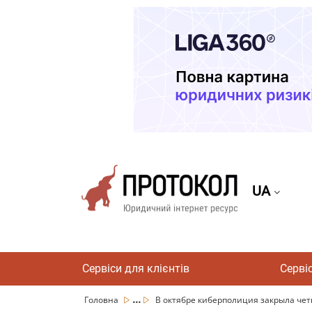
UA
Сервіси для клієнтів
Серві
...
Головна
В октябре киберполиция закрыла четы