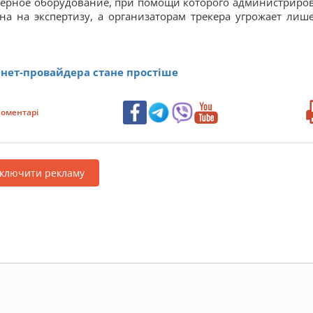
терное оборудование, при помощи которого администриро
на на экспертизу, а организаторам трекера угрожает лиш
рнет-провайдера стане простіше
оментарі
дключити рекламу