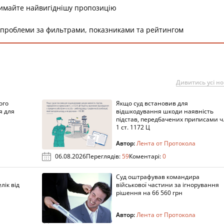
римайте найвигіднішу пропозицію
 проблеми за фильтрами, показниками та рейтингом
Дивитись усі н
ого
Якщо суд встановив для
я для
відшкодування шкоди наявність
підстав, передбачених приписами ч
1 ст. 1172 Ц
Автор:
Лента от Протокола
06.08.2026
Переглядів:
59
Коментарі:
0
Суд оштрафував командира
лік від
військової частини за ігнорування
рішення на 66 560 грн
Автор:
Лента от Протокола