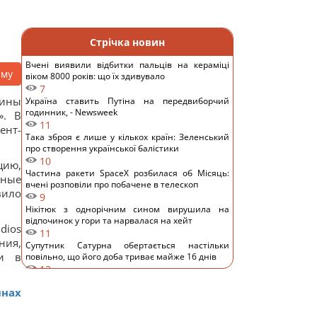
Стрічка новин
Вчені виявили відбитки пальців на кераміці
аму
віком 8000 років: що їх здивувало
7
аины
Україна ставить Путіна на передвиборчий
годинник, - Newsweek
». В
11
ент-
Така зброя є лише у кількох країн: Зеленський
про створення української балістики
10
цию,
Частина ракети SpaceX розбилася об Місяць:
ьные
вчені розповіли про побачене в телескоп
вило
9
Нікітюк з однорічним сином вирушила на
відпочинок у гори та нарвалася на хейт
dios
11
ния,
Супутник Сатурна обертається настільки
ли в
повільно, що його доба триває майже 16 днів
12
У Україні з'явиться нове свято: що будуть
инах
відзначати 8 серпня
10