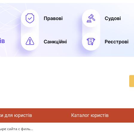
си для юристів
Каталог юристів
ре сайта с филь...