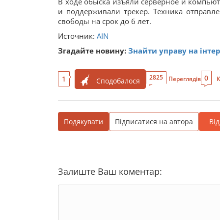
В ходе обыска изъяли серверное и компью
и поддерживали трекер. Техника отправле
свободы на срок до 6 лет.
Источник:
AIN
Згадайте новину:
Знайти управу на інте
0
2825
1
Переглядів
К
Сподобалося
Подякувати
Підписатися на автора
Ві
Залиште Ваш коментар: