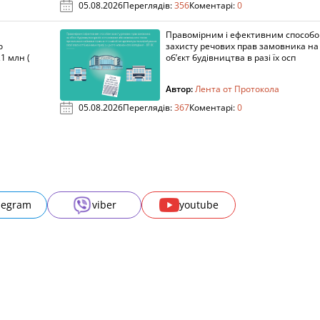
05.08.2026
Переглядів:
356
Коментарі:
0
Правомірним і ефективним способ
о
захисту речових прав замовника на
1 млн (
об’єкт будівництва в разі їх осп
Автор:
Лента от Протокола
05.08.2026
Переглядів:
367
Коментарі:
0
legram
viber
youtube