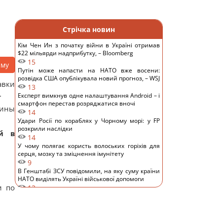
Стрічка новин
Кім Чен Ин з початку війни в Україні отримав
$22 мільярди надприбутку, – Bloomberg
15
аму
Путін може напасти на НАТО вже восени:
розвідка США опублікувала новий прогноз, – WSJ
авки
13
.
Експерт вимкнув одне налаштування Android – і
смартфон перестав розряджатися вночі
аины
14
Удари Росії по кораблях у Чорному морі: у FP
розкрили наслідки
й в
14
У чому полягає користь волоських горіхів для
серця, мозку та зміцнення імунітету
9
В Генштабі ЗСУ повідомили, на яку суму країни
НАТО виділять Україні військової допомоги
и по
12
США запровадили нові санкції проти Куби за
співпрацю з Китаєм та РФ, - Bloomberg
14