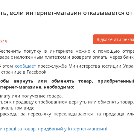
ть, если интернет-магазин отказывается от
Відключити рекл
3319
беспечить покупку в интернете можно с помощью отпр
вара с наложенным платежом и возврата оплаты через банк
б этом
сообщает
пресс-служба Министерства юстиции Укр
 странице в Facebook.
тобы вернуть или обменять товар, приобретенны
тернет-магазине, необходимо:
лату или получение товара.
иться к продавцу с требованием вернуть или обменять товар.
оначальном виде.
 расходы за пересылку перекладываются на продавца ил
и гроші за товар, придбаний у інтернет-магазині