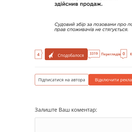
0
3319
4
Переглядів
К
Сподобалося
Підписатися на автора
Відключити рекл
Залиште Ваш коментар: