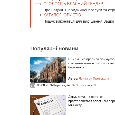
ОГОЛОСІТЬ ВЛАСНИЙ ТЕНДЕР
Про надання юридичної послуги та от
КАТАЛОГ ЮРИСТІВ
Пошук виконавця для вирішення Вашої
Популярні новини
НБУ змінив правила примусов
списання коштів: що змінитьс
боржників
Автор:
Лента от Протокола
06.08.2026
Переглядів:
267
Коментарі:
0
Документи, на яких не
проставляється апостиль: пере
Мін’юсту