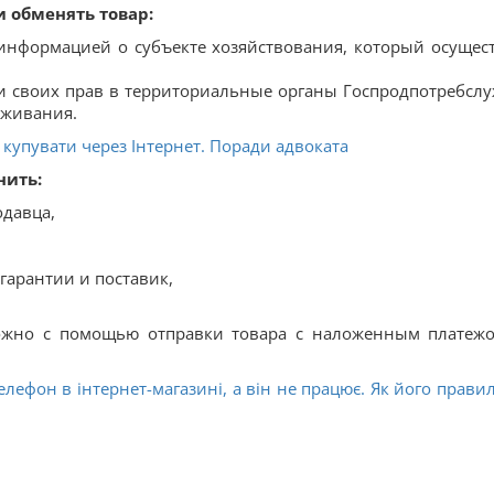
и обменять товар:
 информацией о субъекте хозяйствования, который осущес
и своих прав в территориальные органы Госпродпотребсл
оживания.
 купувати через Інтернет. Поради адвоката
нить:
давца,
гарантии и поставик,
можно с помощью отправки товара с наложенным платеж
лефон в інтернет-магазині, а він не працює. Як його прави