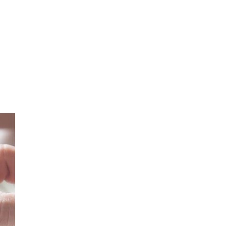
Нацбанк послабив гривню: офіційний курс
валют на п’ятницю
12
Росіяни завдали ударів по Дніпропетровщині:
загинуло пʼятеро людей, багато поранених
16
Загадка із сірниками, у якій правильна відповідь
ховається в одному русі
13
"Не припиняйте підтримувати": Джамала
закликала світ допомогти Україні під час війни
11