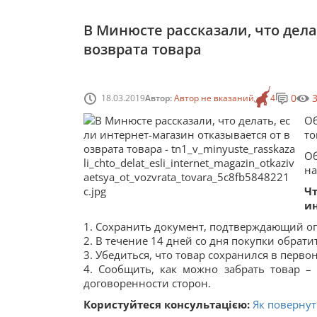
В Минюсте рассказали, что дела
возврата товара
0
18.03.2019
Автор:
Автор не вказаний
4
О
то
О
на
Ч
ин
1. Сохранить документ, подтверждающий оп
2. В течение 14 дней со дня покупки обрат
3. Убедиться, что товар сохранился в перв
4. Сообщить, как можно забрать товар –
договоренности сторон.
Користуйтеся консультацією:
Як повернут