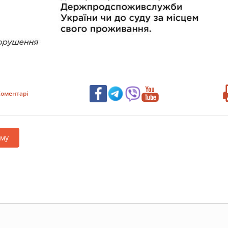
оментарі
аму