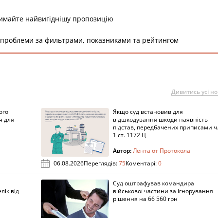
римайте найвигіднішу пропозицію
 проблеми за фильтрами, показниками та рейтингом
Дивитись усі н
ого
Якщо суд встановив для
я для
відшкодування шкоди наявність
підстав, передбачених приписами ч
1 ст. 1172 Ц
Автор:
Лента от Протокола
06.08.2026
Переглядів:
75
Коментарі:
0
Суд оштрафував командира
лік від
військової частини за ігнорування
рішення на 66 560 грн