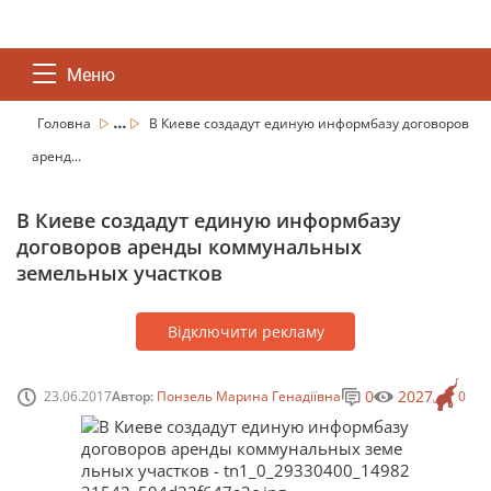
Меню
...
Головна
В Киеве создадут единую информбазу договоров
аренд...
В Киеве создадут единую информбазу
договоров аренды коммунальных
земельных участков
Відключити рекламу
0
2027
23.06.2017
Автор:
Понзель Марина Генадіївна
0