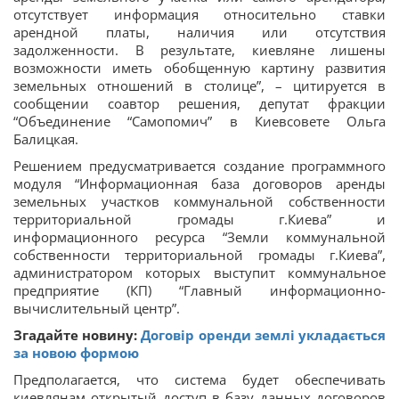
отсутствует информация относительно ставки
арендной платы, наличия или отсутствия
задолженности. В результате, киевляне лишены
возможности иметь обобщенную картину развития
земельных отношений в столице”, – цитируется в
сообщении соавтор решения, депутат фракции
“Объединение “Самопомич” в Киевсовете Ольга
Балицкая.
Решением предусматривается создание программного
модуля “Информационная база договоров аренды
земельных участков коммунальной собственности
территориальной громады г.Киева” и
информационного ресурса “Земли коммунальной
собственности территориальной громады г.Киева”,
администратором которых выступит коммунальное
предприятие (КП) “Главный информационно-
вычислительный центр”.
Згадайте новину:
Договір оренди землі укладається
за новою формою
Предполагается, что система будет обеспечивать
киевлянам открытый доступ в базу данных договоров