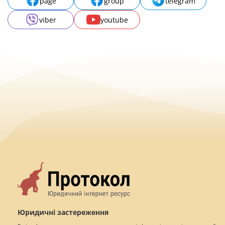
page
group
telegram
viber
youtube
Юридичні застереження