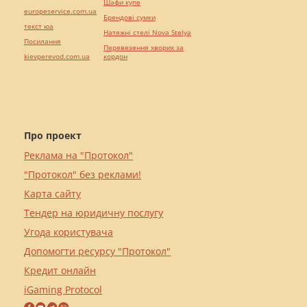
Шафи купе
europeservice.com.ua
Брендові сумки
текст юа
Натяжні стелі Nova Stelya
Посилання
Перевезення хворих за
kievperevod.com.ua
кордон
Про проект
Реклама на "Протокол"
"Протокол" без реклами!
Карта сайту
Тендер на юридичну послугу
Угода користувача
Допомогти ресурсу "Протокол"
Кредит онлайн
iGaming Protocol