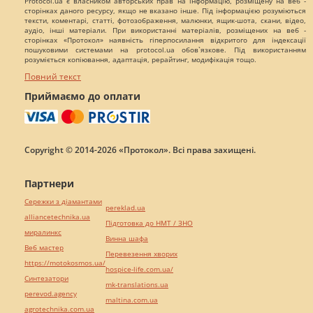
Protocol.ua є власником авторських прав на інформацію, розміщену на веб -
сторінках даного ресурсу, якщо не вказано інше. Під інформацією розуміються
тексти, коментарі, статті, фотозображення, малюнки, ящик-шота, скани, відео,
аудіо, інші матеріали. При використанні матеріалів, розміщених на веб -
сторінках «Протокол» наявність гіперпосилання відкритого для індексації
пошуковими системами на protocol.ua обов`язкове. Під використанням
розуміється копіювання, адаптація, рерайтинг, модифікація тощо.
Повний текст
Приймаємо до оплати
Copyright © 2014-2026 «Протокол». Всі права захищені.
Партнери
Сережки з діамантами
pereklad.ua
alliancetechnika.ua
Підготовка до НМТ / ЗНО
миралинкс
Винна шафа
Веб мастер
Перевезення хворих
https://motokosmos.ua/
hospice-life.com.ua/
Синтезатори
mk-translations.ua
perevod.agency
maltina.com.ua
agrotechnika.com.ua