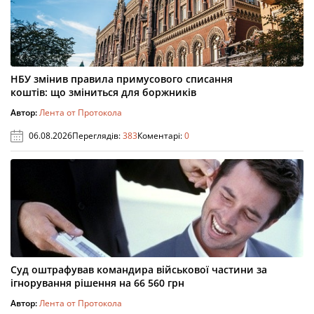
НБУ змінив правила примусового списання
коштів: що зміниться для боржників
Автор:
Лента от Протокола
06.08.2026
Переглядів:
383
Коментарі:
0
Суд оштрафував командира військової частини за
ігнорування рішення на 66 560 грн
Автор:
Лента от Протокола