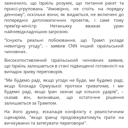
зазначило, що Ізраїль розуміє, що питання ракет та
проксі-угруповань "ймовірно, не стоїть на порядку
денному", оскільки вони, як видається, не включені до
попередніх дипломатичних проектів, і саме тому
прем’єр-міністр Нетаньяху вважає уран
найневідкладнішою загрозою.
"Існують реальні побоювання, що Трамп укладе
невигідну угоду", - заявив CNN інший ізраїльський
чиновник.
Високопоставлений ізраїльський чиновник заявив,
що Ізраїль залишається в стані підвищеної готовності на
випадок зриву переговорів.
"Ми будемо раді, якщо угоди не буде, ми будемо раді,
якщо блокада Ормузької протоки триватиме, і ми
будемо раді, якщо Іран зазнає ще кількох ударів", –
сказав він, визнавши, що остаточне рішення
залишається за Трампом.
На його думку, ескалація конфлікту є реалістичним
сценарієм, "якщо іранці продовжуватимуть грати на
вичікуванні та затягувати переговори".