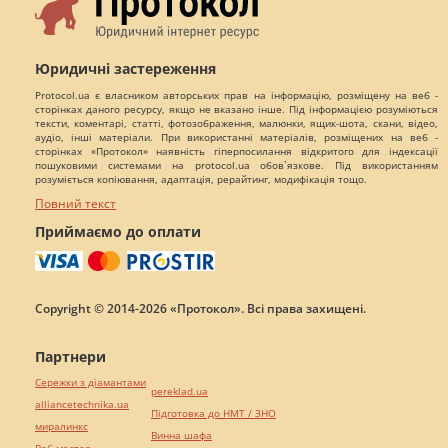
Юридичні застереження
Protocol.ua є власником авторських прав на інформацію, розміщену на веб -
сторінках даного ресурсу, якщо не вказано інше. Під інформацією розуміються
тексти, коментарі, статті, фотозображення, малюнки, ящик-шота, скани, відео,
аудіо, інші матеріали. При використанні матеріалів, розміщених на веб -
сторінках «Протокол» наявність гіперпосилання відкритого для індексації
пошуковими системами на protocol.ua обов`язкове. Під використанням
розуміється копіювання, адаптація, рерайтинг, модифікація тощо.
Повний текст
Приймаємо до оплати
Copyright © 2014-2026 «Протокол». Всі права захищені.
Партнери
Сережки з діамантами
pereklad.ua
alliancetechnika.ua
Підготовка до НМТ / ЗНО
миралинкс
Винна шафа