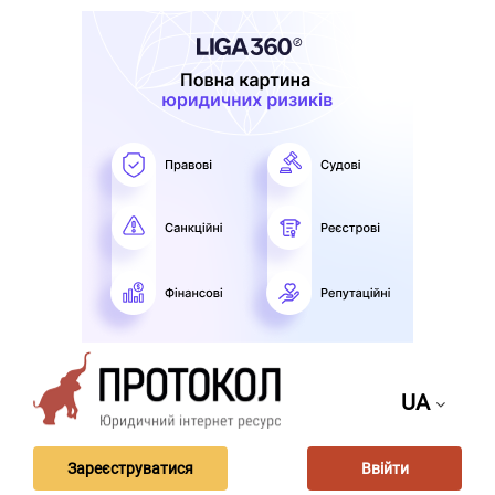
UA
Зареєструватися
Ввійти