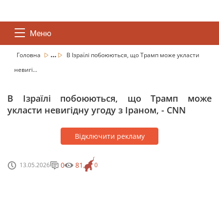
Меню
...
Головна
В Ізраїлі побоюються, що Трамп може укласти
невигі...
В Ізраїлі побоюються, що Трамп може
укласти невигідну угоду з Іраном, - CNN
Відключити рекламу
0
81
13.05.2026
0