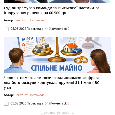
Суд оштрафував командира військової частини за
ігнорування рішення на 66 560 грн
Автор:
Лента от Протокола
05.08.2026
Переглядів:
449
Коментарі:
0
Чоловік помер, але позика залишилася: як фраза
«на його розсуд» коштувала дружині $1,1 млн ( ВС
у сп
Автор:
Лента от Протокола
05.08.2026
Переглядів:
542
Коментарі:
0
Дивитись усі новини