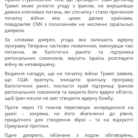
Трамп може укласти угоду з Іраном, не вирішивши
деяких ключових питань, які спочатку і стали причиною
початку війни між цими двома країнами,
повідомляє CNN з посиланням на численні ізраїльські
джерела.
За словами джерел, угода, яка залишить ядерну
програму Тегерана частково незмінною, оминувши такі
питання, як балістичні ракети та підтримка
регіональних союзників, змусить Ізраїль розглядати
війну як незавершену.
Видання нагадує, що на початку війни Трамп заявив,
що США прагнуть знищити іранську програму
балістичних ракет, покласти край підтримці Іраном
регіональних союзників та закрити його ядерні об’єкти,
щоб Іран ніколи не зміг створити ядерну бомбу.
Проте через 10 тижнів переговори зосередилися на
урані – зокрема, на його збагаченні до рівня,
придатного для створення зброї – та на відкритті
Ормузької протоки.
Одне джерело, обізнане з ходом обговорень,