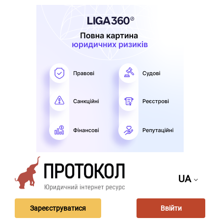
UA
Зареєструватися
Ввійти