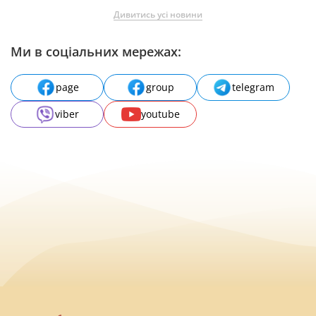
Дивитись усі новини
Ми в соціальних мережах:
page
group
telegram
viber
youtube