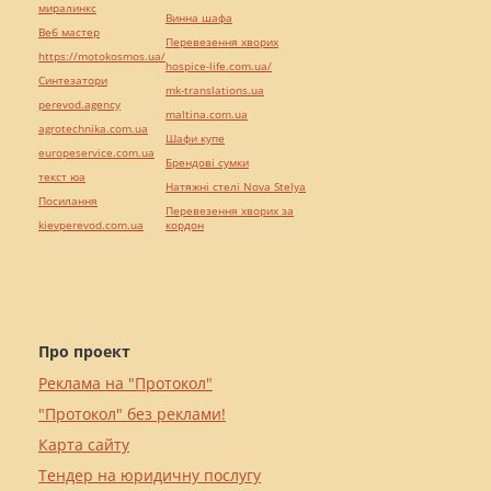
миралинкс
Винна шафа
Веб мастер
Перевезення хворих
https://motokosmos.ua/
hospice-life.com.ua/
Синтезатори
mk-translations.ua
perevod.agency
maltina.com.ua
agrotechnika.com.ua
Шафи купе
europeservice.com.ua
Брендові сумки
текст юа
Натяжні стелі Nova Stelya
Посилання
Перевезення хворих за
kievperevod.com.ua
кордон
Про проект
Реклама на "Протокол"
"Протокол" без реклами!
Карта сайту
Тендер на юридичну послугу