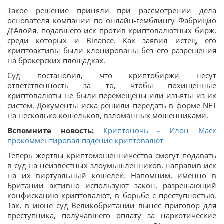
Такое решение приняли при рассмотрении дела
основателя компании по онлайн-гемблингу Фабрицио
Д’Алойя, подавшего иск против криптовалютных бирж,
среди которых и Binance. Как заявил истец, его
криптоактивы были клонированы без его разрешения
на брокерских площадках.
Суд постановил, что криптобиржи несут
ответственность за то, чтобы похищенные
криптовалюты не были перемещены или изъяты из их
систем. Документы иска решили передать в форме NFT
на несколько кошельков, взломанных мошенниками.
Вспомните новость:
Криптоночь - Илон Маск
прокомментировал падение криптовалют
Теперь жертвы криптомошенничества смогут подавать
в суд на неизвестных злоумышленников, направив иск
на их виртуальный кошелек. Напомним, именно в
Британии активно используют закон, разрешающий
конфискацию криптовалют, в борьбе с преступностью.
Так, в июне суд Великобритании вынес приговор для
преступника, получавшего оплату за наркотические