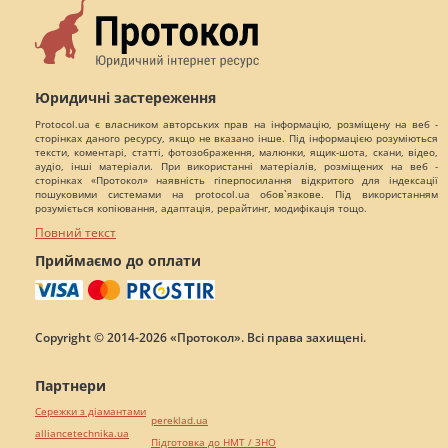
Юридичні застереження
Protocol.ua є власником авторських прав на інформацію, розміщену на веб -
сторінках даного ресурсу, якщо не вказано інше. Під інформацією розуміються
тексти, коментарі, статті, фотозображення, малюнки, ящик-шота, скани, відео,
аудіо, інші матеріали. При використанні матеріалів, розміщених на веб -
сторінках «Протокол» наявність гіперпосилання відкритого для індексації
пошуковими системами на protocol.ua обов`язкове. Під використанням
розуміється копіювання, адаптація, рерайтинг, модифікація тощо.
Повний текст
Приймаємо до оплати
Copyright © 2014-2026 «Протокол». Всі права захищені.
Партнери
Сережки з діамантами
pereklad.ua
alliancetechnika.ua
Підготовка до НМТ / ЗНО