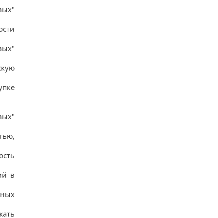
15
вых"
Глобальне потепління може перевищити
критичний поріг вже у найближчі місяці, -
ости
вчений
16
Кінологи назвали 7 звичок собак, які доводять
вых"
їхню безмежну відданість
15
скую
Люди, які народилися в ці місяці, прокидаються
раніше за всіх - вони "жайворонки"
упке
16
Загинув відомий пошуківець Олексій Юков,
який займався поверненням тіл полеглих
20
вых"
тью,
ость
ий в
бных
жать