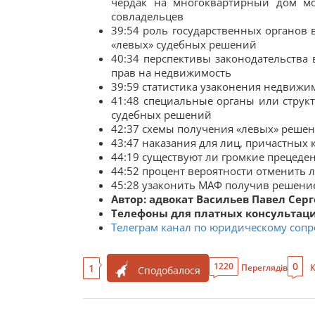
чердак на многоквартирный дом мо
совладельцев
39:54 роль государственных органов
«левых» судебных решений
40:34 перспективы законодательств
прав на недвижимость
39:59 статистика узаконения недвижим
41:48 специальные органы или струк
судебных решений
42:37 схемы получения «левых» реше
43:47 наказания для лиц, причастных
44:19 существуют ли громкие прецеде
44:52 процент вероятности отменить 
45:28 узаконить МАФ получив решение
Автор: адвокат Васильев Павел Сер
Телефоны для платных консультаций:
Телеграм канал по юридическому соп
0
1220
1
Переглядів
К
Сподобалося