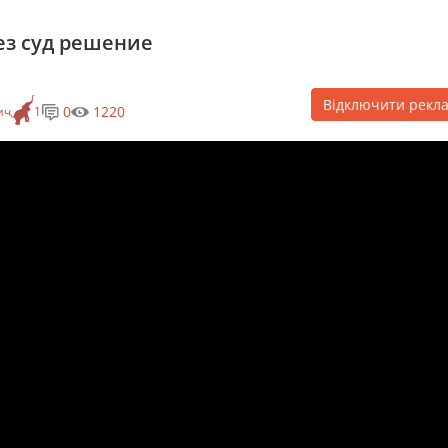
з суд решение
Відключити рекл
0
1220
ич
1