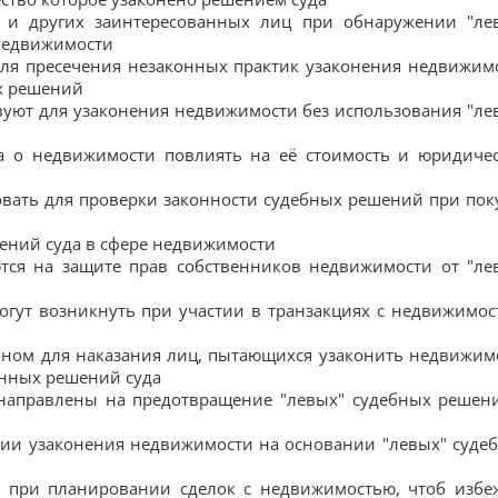
а и других заинтересованных лиц при обнаружении "ле
 недвижимости
для пресечения незаконных практик узаконения недвижим
х решений
вуют для узаконения недвижимости без использования "ле
да о недвижимости повлиять на её стоимость и юридиче
овать для проверки законности судебных решений при пок
ений суда в сфере недвижимости
ются на защите прав собственников недвижимости от "ле
огут возникнуть при участии в транзакциях с недвижимос
оном для наказания лиц, пытающихся узаконить недвижим
нных решений суда
направлены на предотвращение "левых" судебных решен
нии узаконения недвижимости на основании "левых" суде
ть при планировании сделок с недвижимостью, чтоб избе