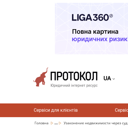
UA
Сервіси для клієнтів
Серві
...
Головна
Узаконение недвижимости через су