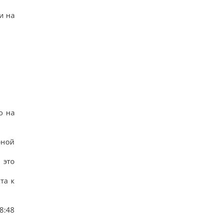
и на
о на
рной
 это
та к
8:48