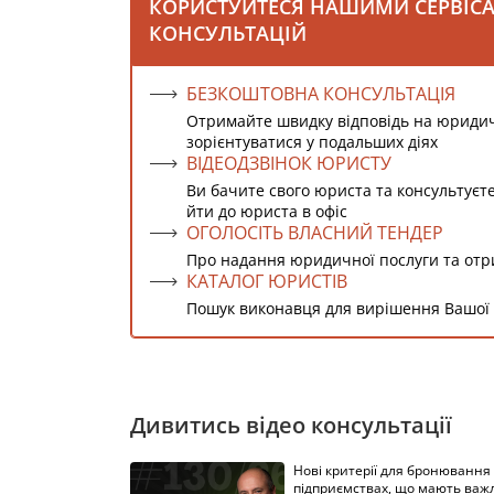
КОРИСТУЙТЕСЯ НАШИМИ СЕРВІС
КОНСУЛЬТАЦІЙ
БЕЗКОШТОВНА КОНСУЛЬТАЦІЯ
Отримайте швидку відповідь на юриди
зорієнтуватися у подальших діях
ВІДЕОДЗВІНОК ЮРИСТУ
Ви бачите свого юриста та консультуєт
йти до юриста в офіс
ОГОЛОСІТЬ ВЛАСНИЙ ТЕНДЕР
Про надання юридичної послуги та от
КАТАЛОГ ЮРИСТІВ
Пошук виконавця для вирішення Вашої
Дивитись відео консультації
Нові критерії для бронювання
підприємствах, що мають важ