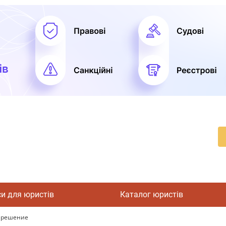
си для юристів
Каталог юристів
д решение