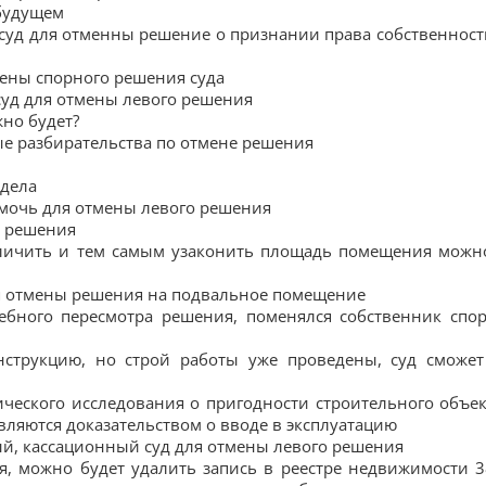
будущем
в суд для отменны решение о признании права собственност
мены спорного решения суда
суд для отмены левого решения
жно будет?
ые разбирательства по отмене решения
 дела
омочь для отмены левого решения
ы решения
еличить и тем самым узаконить площадь помещения можн
ля отмены решения на подвальное помещение
дебного пересмотра решения, поменялся собственник спо
нструкцию, но строй работы уже проведены, суд сможет
ического исследования о пригодности строительного объек
вляются доказательством о вводе в эксплуатацию
ый, кассационный суд для отмены левого решения
я, можно будет удалить запись в реестре недвижимости 3