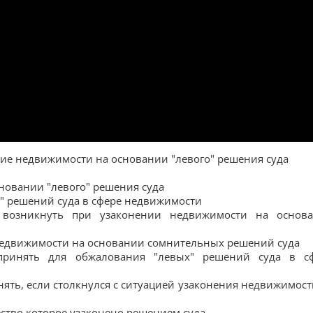
ение недвижимости на основании "левого" решения суда
новании "левого" решения суда
" решений суда в сфере недвижимости
т возникнуть при узаконении недвижимости на основ
 недвижимости на основании сомнительных решений суда
принять для обжалования "левых" решений суда в с
нять, если столкнулся с ситуацией узаконения недвижимост
ство которое узаконено решением суда