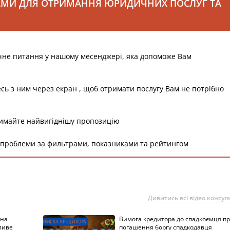
АМИ ДЛЯ ОТРИМАННЯ ЮРИДИЧНИХ ПОСЛУГ ТА
чне питання у нашому месенджері, яка допоможе Вам
есь з ним через екран , щоб отримати послугу Вам не потрібно
римайте найвигіднішу пропозицію
 проблеми за фильтрами, показниками та рейтингом
Дивитись всі відео консуль
 на
Вимога кредитора до спадкоємця п
ливе
погашення боргу спадкодавця