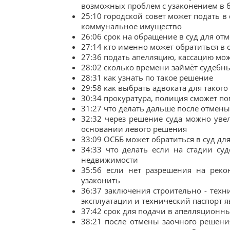
возможных проблем с узаконением в 
25:10 городской совет может подать 
коммунальное имущество
26:06 срок на обращение в суд для от
27:14 кто именно может обратиться в 
27:36 подать апелляцию, кассацию мо
28:02 сколько времени займёт судебн
28:31 как узнать по такое решение
29:58 как выбрать адвоката для такого
30:34 прокуратура, полиция сможет п
31:27 что делать дальше после отмен
32:32 через решение суда можно ув
основании левого решения
33:09 ОСББ может обратиться в суд д
34:33 что делать если на стадии су
недвижимости
35:56 если нет разрешения на реко
узаконить
36:37 заключения строительно - техн
эксплуатации и технический паспорт я
37:42 срок для подачи в апелляционн
38:21 после отмены заочного решени