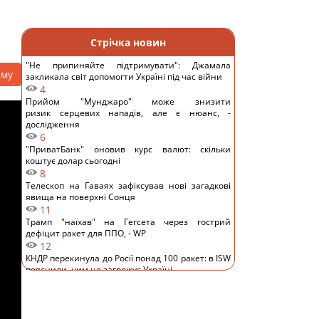
Стрічка новин
"Не припиняйте підтримувати": Джамала
аму
закликала світ допомогти Україні під час війни
4
Прийом "Мунджаро" може знизити
ризик серцевих нападів, але є нюанс, -
дослідження
6
"ПриватБанк" оновив курс валют: скільки
коштує долар сьогодні
8
Телескоп на Гаваях зафіксував нові загадкові
явища на поверхні Сонця
11
Трамп "наїхав" на Гегсета через гострий
дефіцит ракет для ППО, - WP
12
КНДР перекинула до Росії понад 100 ракет: в ISW
пояснили, чим це загрожує Україні
9
Гороскоп на 6 серпня: Стрільцям –
сповільнитися, Скорпіонам – перенапруження
13