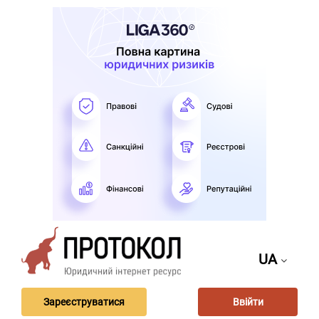
UA
Зареєструватися
Ввійти