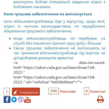
виконують бойові (спеціальні) завдання згідно з
бойовими наказами.
Коли грошове забезпечення не виплачується
коли військовослужбовець йде у відпустку, щодо якої,
згідно із чинним законодавством, не передбачено
збереження грошового забезпечення;
якщо військовослужбовець не перебуває на
службі без поважних причин одну добу і більше;
Також грошове забезпечення не виплачують за
час тримання військовослужбовця під вартою чи
цілодобовим домашнім арештом.
<a data-cke-saved-
href="https://zakon.rada.gov.ua/laws/show/168-
2022-"
href="https://zakon.rada.gov.ua/laws/show/168-
2022-" rel="nofollow" %d0%bf#text"="">
0
3390
1
Переглядів
Коментарі
Сподобалося