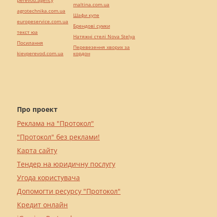
perevod.agency
maltina.com.ua
agrotechnika.com.ua
Шафи купе
europeservice.com.ua
Брендові сумки
текст юа
Натяжні стелі Nova Stelya
Посилання
Перевезення хворих за
kievperevod.com.ua
кордон
Про проект
Реклама на "Протокол"
"Протокол" без реклами!
Карта сайту
Тендер на юридичну послугу
Угода користувача
Допомогти ресурсу "Протокол"
Кредит онлайн