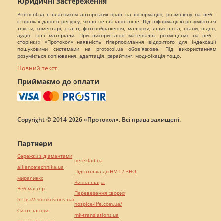
Юридичні застереження
Protocol.ua є власником авторських прав на інформацію, розміщену на веб -
сторінках даного ресурсу, якщо не вказано інше. Під інформацією розуміються
тексти, коментарі, статті, фотозображення, малюнки, ящик-шота, скани, відео,
аудіо, інші матеріали. При використанні матеріалів, розміщених на веб -
сторінках «Протокол» наявність гіперпосилання відкритого для індексації
пошуковими системами на protocol.ua обов`язкове. Під використанням
розуміється копіювання, адаптація, рерайтинг, модифікація тощо.
Повний текст
Приймаємо до оплати
Copyright © 2014-2026 «Протокол». Всі права захищені.
Партнери
Сережки з діамантами
pereklad.ua
alliancetechnika.ua
Підготовка до НМТ / ЗНО
миралинкс
Винна шафа
Веб мастер
Перевезення хворих
https://motokosmos.ua/
hospice-life.com.ua/
Синтезатори
mk-translations.ua