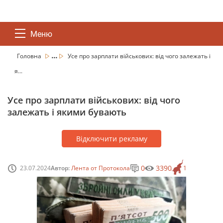
Меню
...
Головна
Усе про зарплати військових: від чого залежать і
я...
Усе про зарплати військових: від чого
залежать і якими бувають
Відключити рекламу
0
3390
23.07.2024
Автор:
Лента от Протокола
1