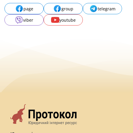
page
group
telegram
viber
youtube