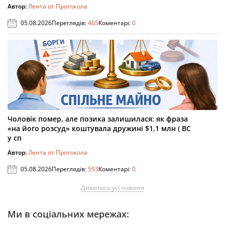
Автор:
Лента от Протокола
05.08.2026
Переглядів:
465
Коментарі:
0
Чоловік помер, але позика залишилася: як фраза
«на його розсуд» коштувала дружині $1,1 млн ( ВС
у сп
Автор:
Лента от Протокола
05.08.2026
Переглядів:
553
Коментарі:
0
Дивитись усі новини
Ми в соціальних мережах: