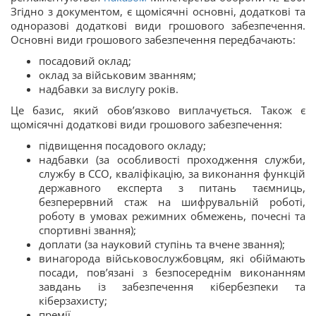
Згідно з документом, є щомісячні основні, додаткові та
одноразові додаткові види грошового забезпечення.
Основні види грошового забезпечення передбачають:
посадовий оклад;
оклад за військовим званням;
надбавки за вислугу років.
Це базис, який обов’язково виплачується. Також є
щомісячні додаткові види грошового забезпечення:
підвищення посадового окладу;
надбавки (за особливості проходження служби,
службу в ССО, кваліфікацію, за виконання функцій
державного експерта з питань таємниць,
безперервний стаж на шифрувальній роботі,
роботу в умовах режимних обмежень, почесні та
спортивні звання);
доплати (за науковий ступінь та вчене звання);
винагорода військовослужбовцям, які обіймають
посади, пов’язані з безпосереднім виконанням
завдань із забезпечення кібербезпеки та
кіберзахисту;
премії.