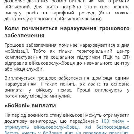
дозволяє дізнатися розмір виплат, які має отримати
військовий. Для цього потрібно знати своє звання,
вислугу років та тарифний розряд (його можна
дізнатися у фінансистів військової частини).
Коли починається нарахування грошового
забезпечення
Грошове забезпечення починає нараховуватися з дня
мобілізації. Тобто як тільки територіальний центр
комплектування та соціальної підтримки (ТЦК та СП)
відправив військовослужбовця до навчального центру
або місця служби.
Виплачується грошове забезпечення щомісяця одним
нарахуванням, і таких понять, як аванс та основна
виплата, у війську немає. Гроші виплачують у
поточному місяці за минулий.
«Бойові» виплати
На період воєнного стану військові можуть отримувати
додаткову винагороду, що передбачено
100 тисяч –
отримують військовослужбовці, які безпосередньо
беруть участь у бойових діях на передових позиціях.