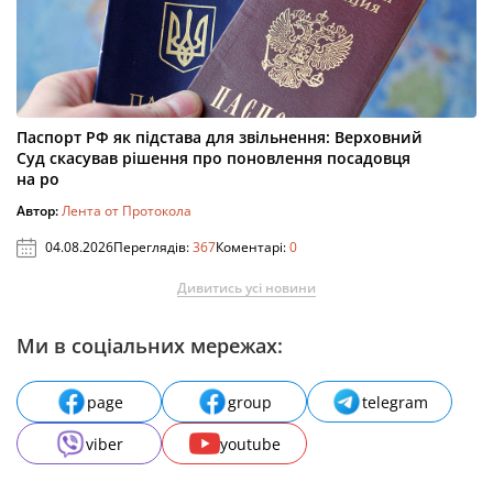
Паспорт РФ як підстава для звільнення: Верховний
Суд скасував рішення про поновлення посадовця
на ро
Автор:
Лента от Протокола
04.08.2026
Переглядів:
367
Коментарі:
0
Дивитись усі новини
Ми в соціальних мережах:
page
group
telegram
viber
youtube