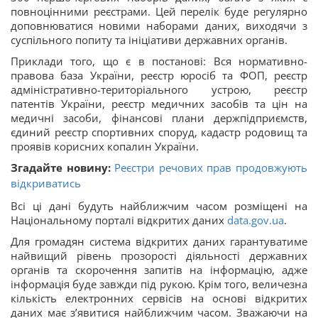
повноцінними реєстрами. Цей перелік буде регулярно
доповнюватися новими наборами даних, виходячи з
суспільного попиту та ініціативи державних органів.
Приклади того, що є в постанові: Вся нормативно-
правова база України, реєстр юросіб та ФОП, реєстр
адміністративно-територіального устрою, реєстр
патентів України, реєстр медичних засобів та цін на
медичні засоби, фінансові плани держпідприємств,
єдиний реєстр спортивних споруд, кадастр родовищ та
проявів корисних копалин України.
Згадайте новину:
Реєстри речових прав продовжують
відкриватись
Всі ці дані будуть найближчим часом розміщені на
Національному порталі відкритих даних
data.gov.ua
.
Для громадян система відкритих даних гарантуватиме
найвищий рівень прозорості діяльності державних
органів та скорочення запитів на інформацію, адже
інформація буде завжди під рукою. Крім того, величезна
кількість електронних сервісів на основі відкритих
даних має з’явитися найближчим часом. Зважаючи на