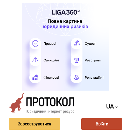
UA
Зареєструватися
Ввійти