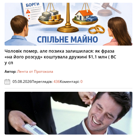
Чоловік помер, але позика залишилася: як фраза
«на його розсуд» коштувала дружині $1,1 млн ( ВС
у сп
Автор:
Лента от Протокола
05.08.2026
Переглядів:
436
Коментарі:
0