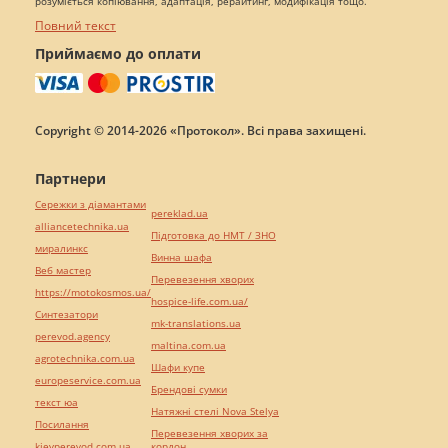
розуміється копіювання, адаптація, рерайтинг, модифікація тощо.
Повний текст
Приймаємо до оплати
Copyright © 2014-2026 «Протокол». Всі права захищені.
Партнери
Сережки з діамантами
pereklad.ua
alliancetechnika.ua
Підготовка до НМТ / ЗНО
миралинкс
Винна шафа
Веб мастер
Перевезення хворих
https://motokosmos.ua/
hospice-life.com.ua/
Синтезатори
mk-translations.ua
perevod.agency
maltina.com.ua
agrotechnika.com.ua
Шафи купе
europeservice.com.ua
Брендові сумки
текст юа
Натяжні стелі Nova Stelya
Посилання
Перевезення хворих за
kievperevod.com.ua
кордон