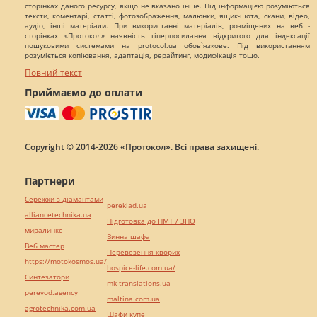
сторінках даного ресурсу, якщо не вказано інше. Під інформацією розуміються
тексти, коментарі, статті, фотозображення, малюнки, ящик-шота, скани, відео,
аудіо, інші матеріали. При використанні матеріалів, розміщених на веб -
сторінках «Протокол» наявність гіперпосилання відкритого для індексації
пошуковими системами на protocol.ua обов`язкове. Під використанням
розуміється копіювання, адаптація, рерайтинг, модифікація тощо.
Повний текст
Приймаємо до оплати
Copyright © 2014-2026 «Протокол». Всі права захищені.
Партнери
Сережки з діамантами
pereklad.ua
alliancetechnika.ua
Підготовка до НМТ / ЗНО
миралинкс
Винна шафа
Веб мастер
Перевезення хворих
https://motokosmos.ua/
hospice-life.com.ua/
Синтезатори
mk-translations.ua
perevod.agency
maltina.com.ua
agrotechnika.com.ua
Шафи купе