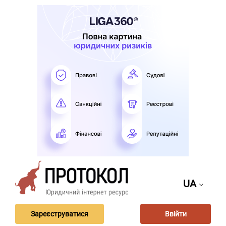
UA
Зареєструватися
Ввійти