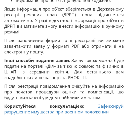
інформація про об’єкт, що було пошкоджено.
Якщо інформація про об’єкт зберігається в Державному
реєстрі речових прав (ДРРП), вона підтягнеться
автоматично. У разі відсутності інформації про об’єкт в
ДРРП ви матимете змогу внести інформацію в ручному
режимі.
Після заповнення форми та її реєстрації ви зможете
завантажити заяву у форматі PDF або отримати її на
електронну пошту.
Інші способи подання заяви.
Заяву також можна буде
подати на порталі «Дія» за тією ж схемою та фізично в
ЦНАП із середини квітня. Для останнього вам
знадобиться лише паспорт та РНОКПП.
Після реєстрації повідомлення очікуйте на інформацію
про початок процедури оцінки та компенсації, що
будуть визначені урядом найближчим часом.
Користуйтеся консультацією:
Зафиксируй
разрушение имущества при военном положении