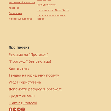
europeservice.com.ua
Брендові сумки
текст юа
Натяжні стелі Nova Stelya
Посилання
Перевезення хворих за
kievperevod.com.ua
кордон
Про проект
Реклама на "Протокол"
"Протокол" без реклами!
Карта сайту
Тендер на юридичну послугу
Угода користувача
Допомогти ресурсу "Протокол"
Кредит онлайн
iGaming Protocol