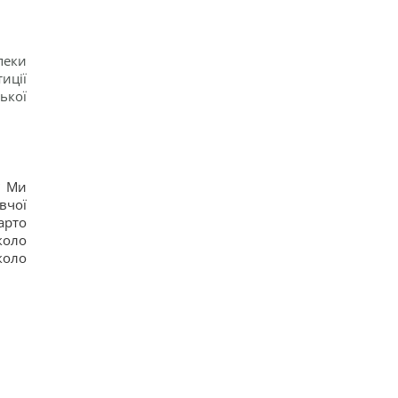
пеки
иції
ької
? Ми
вчої
арто
коло
коло