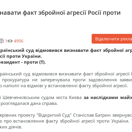
авати факт збройної агресії Росії проти
Відключити рекл
1
4956
раїнський суд відмовився визнавати факт збройної агр
сії проти України.
езидент - проти (!!).
раїнський суд відмовився визнавати факт збройної агресії Р
 прокуратура не заперечувала проти задоволення заяви
наполіг на відмові у встановленні факту збройної агресії.
і Шевченківським судом міста Києва
за наслідками май
у розглядалася дана справа.
ерівник проекту "Відкритий Суд" Станіслав Батрин звернувс
 про встановлення факту збройної агресії проти України. 
их діячів.