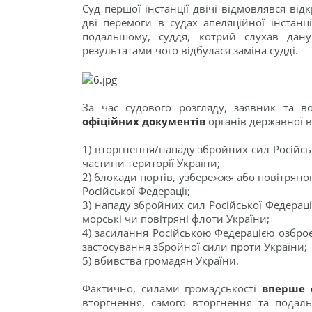
Суд першої інстанції двічі відмовлявся ві
дві перемоги в судах апеляційної інстанц
подальшому, суддя, котрий слухав дану
результатами чого відбулася заміна судді.
За час судового розгляду, заявник та 
офіційних документів
органів державної 
1) вторгнення/нападу збройних сил Російськ
частини території України;
2) блокади портів, узбережжя або повітрян
Російської Федерації;
3) нападу збройних сил Російської Федерації
морські чи повітряні флоти України;
4) засилання Російською Федерацією озбро
застосування збройної сили проти України;
5) вбивства громадян України.
Фактично, силами громадськості
вперше с
вторгнення, самого вторгнення та подал