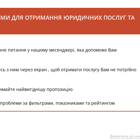
АМИ ДЛЯ ОТРИМАННЯ ЮРИДИЧНИХ ПОСЛУГ ТА
чне питання у нашому месенджері, яка допоможе Вам
есь з ним через екран , щоб отримати послугу Вам не потрібно
римайте найвигіднішу пропозицію
 проблеми за фильтрами, показниками та рейтингом
Дивитись усі н