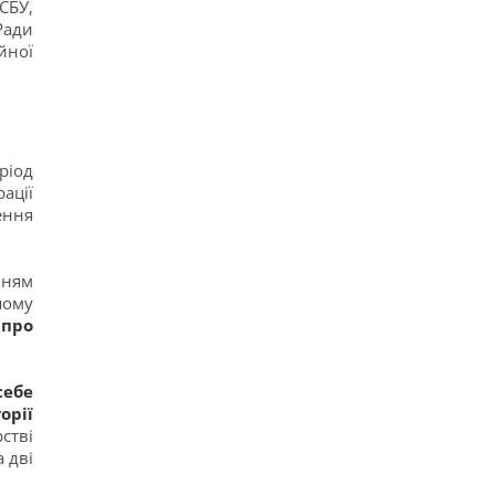
СБУ,
У Україні з'явиться нове свято: що будуть
Ради
відзначати 8 серпня
йної
11
7 серпня: церковне свято сьогодні, чому
потрібно обов’язково подати милостиню
18
Нацбанк послабив гривню: офіційний курс
валют на п’ятницю
12
ріод
Росіяни завдали ударів по Дніпропетровщині:
ації
загинуло пʼятеро людей, багато поранених
ення
16
нням
шому
 про
себе
орії
стві
а дві