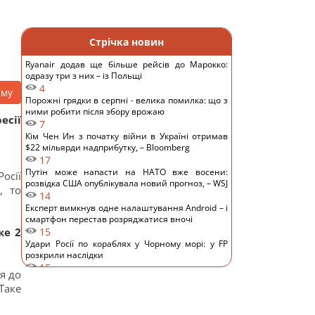
Стрічка новин
Ryanair додав ще більше рейсів до Марокко:
одразу три з них – із Польщі
4
аму
Порожні грядки в серпні - велика помилка: що з
ними робити після збору врожаю
есії
7
Кім Чен Ин з початку війни в Україні отримав
$22 мільярди надприбутку, – Bloomberg
17
Путін може напасти на НАТО вже восени:
осії
розвідка США опублікувала новий прогноз, – WSJ
, то
14
Експерт вимкнув одне налаштування Android – і
смартфон перестав розряджатися вночі
же 2
15
Удари Росії по кораблях у Чорному морі: у FP
розкрили наслідки
15
я до
У чому полягає користь волоських горіхів для
Таке
серця, мозку та зміцнення імунітету
9