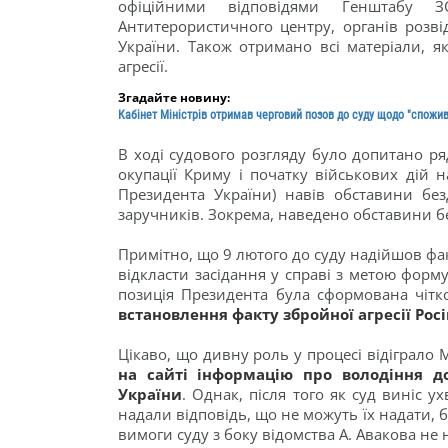
офіційними відповідями Генштабу ЗС
Антитерористичного центру, органів розві
України. Також отримано всі матеріали, я
агресії.
Згадайте новину:
Кабінет Міністрів отримав черговий позов до суду щодо "спожи
В ході судового розгляду було допитано ряд
окупації Криму і початку військових дій н
Президента України) навів обставини без
заручників. Зокрема, наведено обставини бе
Примітно, що 9 лютого до суду надійшов фак
відкласти засідання у справі з метою форм
позиція Президента була сформована чітк
встановлення факту збройної агресії Росі
Цікаво, що дивну роль у процесі відіграло 
на сайті інформацію про володіння д
України
. Однак, після того як суд виніс у
надали відповідь, що не можуть їх надати, бо
вимоги суду з боку відомства А. Авакова не 