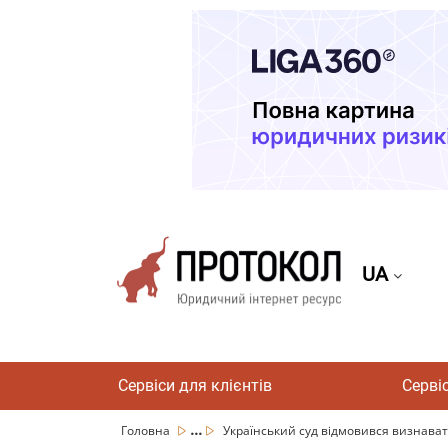
UA
Сервіси для клієнтів
Серві
...
Головна
Український суд відмовився визнавати