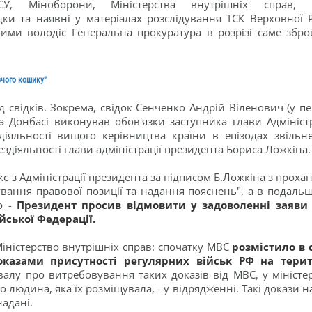
У, Міноборони, Міністерства внутрішніх справ, 
дки та наявні у матеріалах розслідування ТСК Верховної 
кими володіє Генеральна прокуратура в розрізі саме збро
вчого кошику"
 свідків. Зокрема, свідок Сенченко Андрій Віленович (у пе
а Донбасі виконував обов'язки заступника глави Адміністр
діяльності вищого керівництва країни в епізодах звільн
здіяльності глави адміністрації президента Бориса Ложкіна.
с з Адміністрації президента за підписом Б.Ложкіна з проха
ування правової позиції та надання пояснень", а в подаль
о -
Президент просив відмовити у задоволенні заяви
йської Федерації.
Міністерство внутрішніх справ: спочатку МВС
розмістило в 
оказами присутності регулярних військ РФ на терит
хвалу про витребовування таких доказів від МВС, у міністер
 людина, яка їх розміщувала, - у відрядженні. Такі докази н
надані.