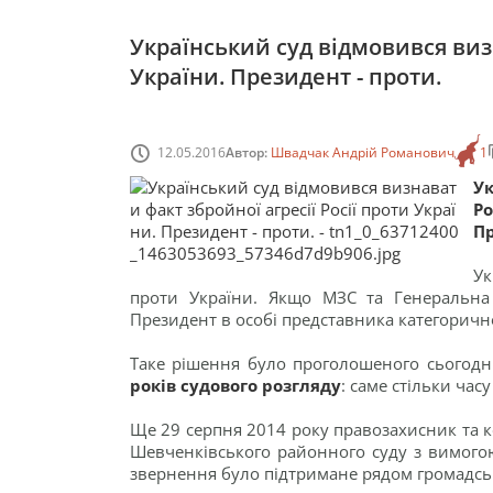
Український суд відмовився визн
України. Президент - проти.
12.05.2016
Автор:
Швадчак Андрій Романович
1
Ук
Ро
Пр
Ук
проти України. Якщо МЗС та Генеральна
Президент в особі представника категорично 
Таке рішення було проголошеного сьогодн
років судового розгляду
: саме стільки час
Ще 29 серпня 2014 року правозахисник та к
Шевченківського районного суду з вимогою
звернення було підтримане рядом громадськ