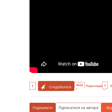
1
4956
1
Переглядів
К
Сподобалося
Подякувати
Підписатися на автора
Ві