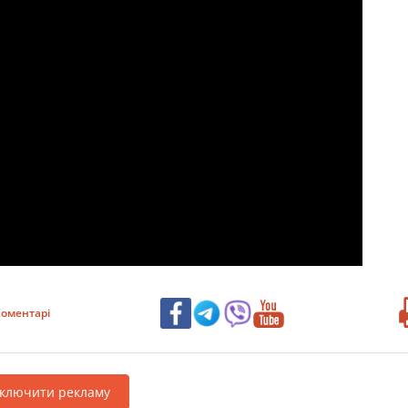
оментарі
дключити рекламу