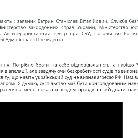
мають : заявник Батрин Станіслав Віталійович, Служба без
іністерство закордонних справ України, Міністерство юст
и, Антитерористичний центр при СБУ, Посольство Російс
бі Адміністрації Президента.
ення. Потрібно брати на себе відповідальність, а навіщо 
я в апеляції, але завдячуючи безхребетності судів та викона
світу, що навіть український суд не визнає агресію РФ. Нам в
напрямі. Я думаю, суспільство має бути консолідованим нав
тратегічна мета: показати людям правду та об'єднати нав