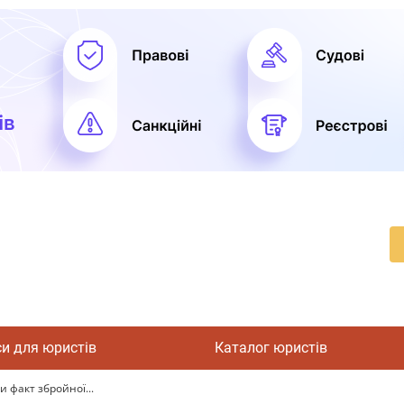
си для юристів
Каталог юристів
 факт збройної...