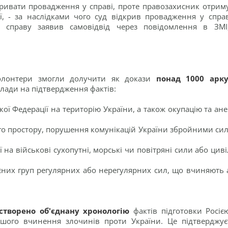
дкривати провадження у справі, проте правозахисник отрим
ії, - за наслідками чого суд відкрив провадження у справ
 справу заявив самовідвід через повідомлення в ЗМІ
волонтери змогли долучити як докази
понад 1000 арк
влади на підтвердження фактів:
ої Федерації на територію України, а також окупацію та ане
ого простору, порушення комунікацій України збройними си
 на військові сухопутні, морські чи повітряні сили або циві
єних груп регулярних або нерегулярних сил, що вчиняють 
творено об'єднану хронологію
фактів підготовки Росіє
ьшого вчинення злочинів проти України. Це підтверджує