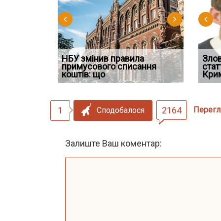
НБУ змінив правила
Водії можуть отримати
Якщо су
Зло
 ефективним
примусового списання
компенсацію за незаконні
відшко
стат
сту речових
коштів: що
дії
наявніс
Кри
1
2164
Перегл
Сподобалося
Залиште Ваш коментар: