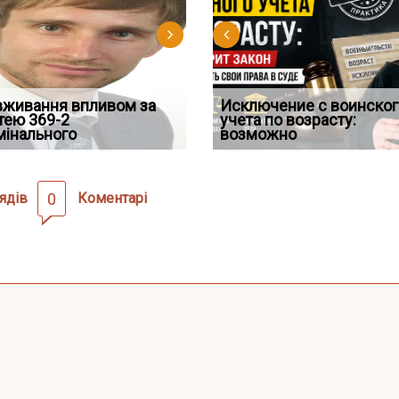
д встановив для
вживання впливом за
Особливості захисту у
Документи, на яких не
Переоформлення
Исключение с воинског
Восьмий ААС факти
дування шкоди
тею 369-2
кримінальному
проставляється апостиль:
відстрочки за іншою
учета по возрасту:
підтвердив, що ЦВ
мінального
провадженні: я
пер
підставою: нов
возможно
скас
ядів
0
Коментарі