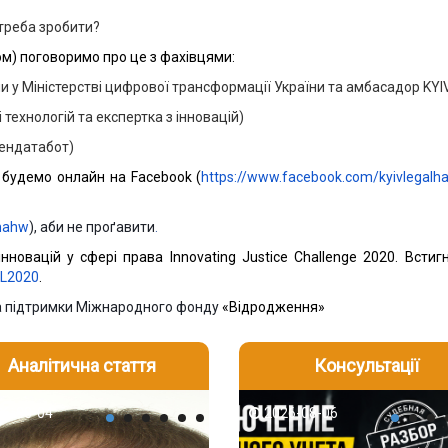
 треба зробити?
ом) поговоримо про це з фахівцями:
и у Міністерстві цифрової трансформації України та амбасадор KYIV
 технологій та експертка з інновацій)
пендатабот)
, будемо онлайн на Facebook (
https://www.facebook.com/kyivlegal
mmahw
), аби не проґавити
.
новацій у сфері права Innovating Justice Challenge 2020. Встиг
iiL2020
.
 підтримки Міжнародного фонду
«Відродження»
Аналітична стаття
Консультації
-06
6-08-04
2026-08-05
2026-08-06
2026-08-04
2026-08-06
2026-07-30