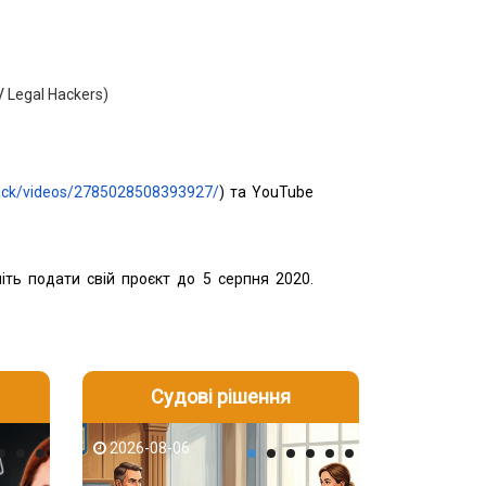
 Legal Hackers)
hack/videos/2785028508393927/
) та YouTube
ніть подати свій проєкт до 5 серпня 2020.
Судові рішення
2026-08-05
2026-08-03
2026-08-06
2026-08-06
2026-08-05
2026-08-03
2026-08-06
2026-08-05