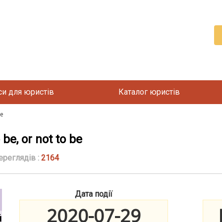
си для юристів
Каталог юристів
be
be, or not to be
ереглядів :
2164
Дата події
2020-07-29