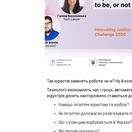
Так юристів замінять роботи чи ні? Ну й кол
Технології економлять час і гроші, автом
індустрія досить насторожено ставиться до
Навіщо лігалтек юристам та юрбізу?
Як лігалтек допомагає розв'язувати
Що з усім цим відбувається в Україні?
Які світові тенденції?