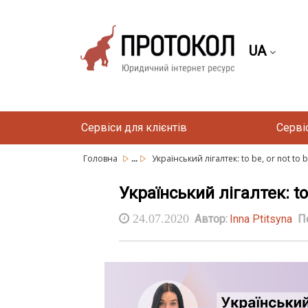
UA
Сервіси для клієнтів
Серві
...
Головна
Український лігалтек: to be, or not to 
Український лігалтек: to 
24.07.2020
Автор:
Inna Ptitsyna
П