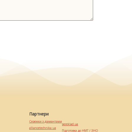
Партнери
Сережки з діамантами
pereklad.ua
alliancetechnika.ua
Підготовка до НМТ / ЗНО