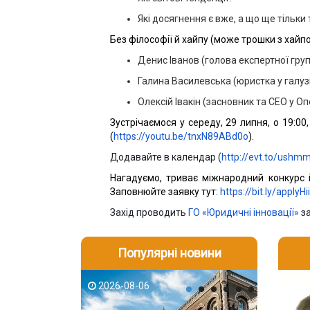
Які досягнення є вже, а що ще тільки
Без філософії й хайпу (може трошки з хайп
Денис Іванов (голова експертної груп
Галина Василевська (юристка у галузі
Олексій Івакін (засновник та CEO у О
Зустрічаємося у середу, 29 липня, о 19:00
(
https://youtu.be/tnxN89ABd0o
)
.
Додавайте в календар (
http://evt.to/ush
Нагадуємо, триває міжнародний конкурс ін
Заповнюйте заявку тут:
https://bit.ly/applyH
Захід проводить
ГО «Юридичні інновації»
за
Популярні новини
2026-08-06
2026-08-03
2026-08
202