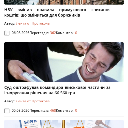
НБУ змінив правила примусового списання
коштів: що зміниться для боржників
Автор:
Лента от Протокола
06.08.2026
Переглядів:
362
Коментарі:
0
Суд оштрафував командира військової частини за
ігнорування рішення на 66 560 грн
Автор:
Лента от Протокола
05.08.2026
Переглядів:
468
Коментарі:
0