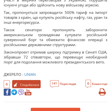
участі в мирних переговорах з Україною, порушить
існуючі угоди або здійснить нову військову агресію.
Так, пропонується запровадити 500% тариф на імпорт
товарів з країн, що купують російську нафту, газ, уран та
інші енергоресурси.
Також сенатори пропонують заборонити
американським громадянам купувати російський
суверенний борг та обмежити фінансові операції з
російськими державними структурами.
Законопроєкт отримав широку підтримку в Сенаті США,
зібравши 72 співавтори, що перевищує необхідний
поріг для подолання можливого президентського вето.
ДЖЕРЕЛО :
UNIAN
0
141
0
Переглядів
Коментарі
Сподобалося