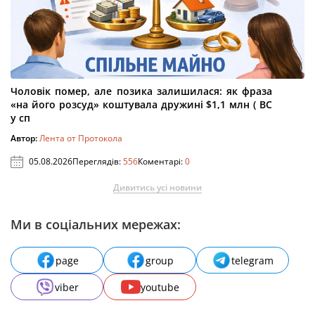
Чоловік помер, але позика залишилася: як фраза
«на його розсуд» коштувала дружині $1,1 млн ( ВС
у сп
Автор:
Лента от Протокола
05.08.2026
Переглядів:
556
Коментарі:
0
Дивитись усі новини
Ми в соціальних мережах:
page
group
telegram
viber
youtube