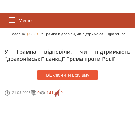
Меню
...
Головна
У Трампа відповіли, чи підтримають "драконівс...
У Трампа відповіли, чи підтримають
"драконівські" санкції Грема проти Росії
Відключити рекламу
0
141
21.05.2025
0