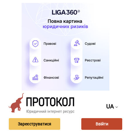
UA
Зареєструватися
Ввійти