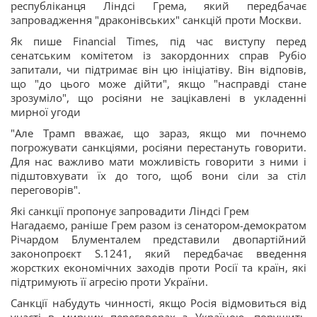
республіканця Ліндсі Грема, який передбачає
запровадження "драконівських" санкцій проти Москви.
Як пише Financial Times, під час виступу перед
сенатським комітетом із закордонних справ Рубіо
запитали, чи підтримає він цю ініціатіву. Він відповів,
що "до цього може дійти", якщо "насправді стане
зрозуміло", що росіяни не зацікавлені в укладенні
мирної угоди
"Але Трамп вважає, що зараз, якщо ми почнемо
погрожувати санкціями, росіяни перестануть говорити.
Для нас важливо мати можливість говорити з ними і
підштовхувати їх до того, щоб вони сіли за стіл
переговорів".
Які санкції пропонує запровадити Ліндсі Грем
Нагадаємо, раніше Грем разом із сенатором-демократом
Річардом Блументалем представили двопартійний
законопроєкт S.1241, який передбачає введення
жорстких економічних заходів проти Росії та країн, які
підтримують її агресію проти України.
Санкції набудуть чинності, якщо Росія відмовиться від