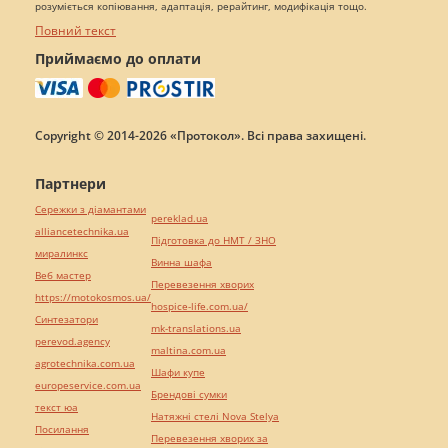
розуміється копіювання, адаптація, рерайтинг, модифікація тощо.
Повний текст
Приймаємо до оплати
Copyright © 2014-2026 «Протокол». Всі права захищені.
Партнери
Сережки з діамантами
pereklad.ua
alliancetechnika.ua
Підготовка до НМТ / ЗНО
миралинкс
Винна шафа
Веб мастер
Перевезення хворих
https://motokosmos.ua/
hospice-life.com.ua/
Синтезатори
mk-translations.ua
perevod.agency
maltina.com.ua
agrotechnika.com.ua
Шафи купе
europeservice.com.ua
Брендові сумки
текст юа
Натяжні стелі Nova Stelya
Посилання
Перевезення хворих за