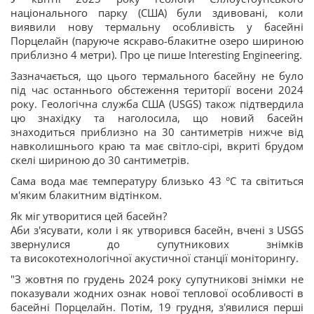
національного парку (США) були здивовані, коли
виявили нову термальну особливість у басейні
Порцелайн (паруюче яскраво-блакитне озеро шириною
приблизно 4 метри). Про це пише Interesting Engineering.
Зазначається, що цього термального басейну не було
під час останнього обстеження території восени 2024
року. Геологічна служба США (USGS) також підтвердила
цю знахідку та наголосила, що новий басейн
знаходиться приблизно на 30 сантиметрів нижче від
навколишнього краю та має світло-сірі, вкриті брудом
скелі шириною до 30 сантиметрів.
Сама вода має температуру близько 43 °C та світиться
м'яким блакитним відтінком.
Як міг утворитися цей басейн?
Аби з'ясувати, коли і як утворився басейн, вчені з USGS
звернулися до супутникових знімків
та високотехнологічної акустичної станції моніторингу.
"З жовтня по грудень 2024 року супутникові знімки не
показували жодних ознак нової теплової особливості в
басейні Порцелайн. Потім, 19 грудня, з'явилися перші