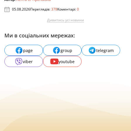
05.08.2026
Переглядів:
378
Коментарі:
0
Дивитись усі новини
Ми в соціальних мережах:
page
group
telegram
viber
youtube