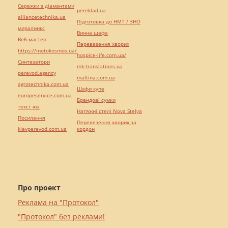
Сережки з діамантами
pereklad.ua
alliancetechnika.ua
Підготовка до НМТ / ЗНО
миралинкс
Винна шафа
Веб мастер
Перевезення хворих
https://motokosmos.ua/
hospice-life.com.ua/
Синтезатори
mk-translations.ua
perevod.agency
maltina.com.ua
agrotechnika.com.ua
Шафи купе
europeservice.com.ua
Брендові сумки
текст юа
Натяжні стелі Nova Stelya
Посилання
Перевезення хворих за
kievperevod.com.ua
кордон
Про проект
Реклама на "Протокол"
"Протокол" без реклами!