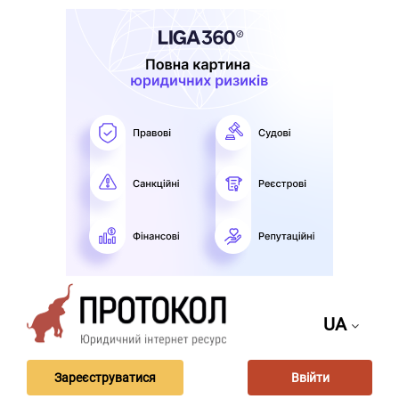
UA
Зареєструватися
Ввійти