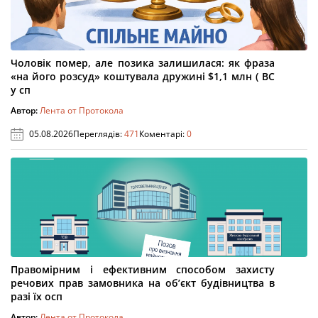
Чоловік помер, але позика залишилася: як фраза
«на його розсуд» коштувала дружині $1,1 млн ( ВС
у сп
Автор:
Лента от Протокола
05.08.2026
Переглядів:
471
Коментарі:
0
Правомірним і ефективним способом захисту
речових прав замовника на об’єкт будівництва в
разі їх осп
Автор:
Лента от Протокола