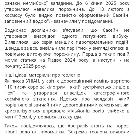
ознаки неглибокої западини. До 6 січня 2025 року
утворилася невелика порожнина. До 13 лютого з
космосу було видно повністю сформований басейн,
заповнений водою", - зазначили у повідомленні.
Водночас дослідники з'ясували, що басейн не
утворився внаслідок одного потужного вибуху.
Виявилося, що серія менших гідротермальних подій,
швидше за все, вивільнила пар і тиск у вигляді сплесків,
повільно виточуючи порожнину. Перша з таких подій
могла статися на Різдво 2024 року, а наступні - на
початку 2025 року.
Інші цікаві матеріали про геологію
Як писав УНІАН, у світі є дорогоцінний камінь вартістю
110 тисяч євро за кілограм, який зустрічається лише в
Чехії та утворився внаслідок катастрофічного
космічного зіткнення. Йдеться про молдавіт, який
порівняно зі звичайними дорогоцінними каменями, які
кристалізуються впродовж мільйонів років глибоко в
мантії Землі, утворився за секунди.
Також повідомлялось, що Австралія стоїть на порозі
нової золотої лихоманки. Зокрема геологи виявили