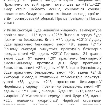
Практично по всій країні потеплішає до +19°...+22°.
Хмар стане набагато менше, очікуються сонячні
прояснення. Опади залишаться тільки на сході країни і
в Дніпропетровській області. Про це повідомляє Погода
УНІАН.
У Києві сьогодні буде невелика хмарність. Температура
повітря вночі +11°, вдень +22°.У Львові в середу буде
практично безхмарно. Вночі +7°, вдень +20°.У Луцьку
буде практично безхмарно, вночі +8°, вдень +21°.У
Рівному сьогодні очікується практично безхмарна
погода, вночі +8°, вдень +22°.У Тернополі 21 травня
вночі буде +9°, вдень +20°, практично безхмарно.У
Хмельницькому протягом дня буде практично
безхмарно, вночі +8°, вдень +19°.В Івано-Франківську
буде практично безхмарно, вночі +6°, вдень +21°.В
Ужгороді сьогодні стовпчики термометрів покажуть
уночі +8°, удень +21°, практично безхмарно.У
Чернівцях у середу - практично безхмарно, вночі +8°,
вдень +20°.У Вінниці сьогодні буде +8°...+21°, невелика
хмарність.У Житомирі в середу вночі буде +9°, вдень
+22°, невелика хмарність.У Чернігові стовпчики