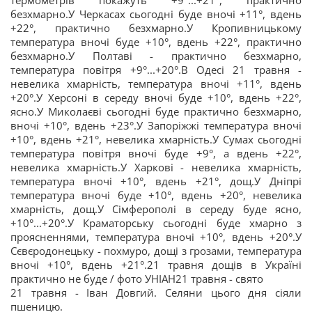
термометрів покажуть +9°...+21°, практично
безхмарно.У Черкасах сьогодні буде вночі +11°, вдень
+22°, практично безхмарно.У Кропивницькому
температура вночі буде +10°, вдень +22°, практично
безхмарно.У Полтаві - практично безхмарно,
температура повітря +9°...+20°.В Одесі 21 травня -
невелика хмарність, температура вночі +11°, вдень
+20°.У Херсоні в середу вночі буде +10°, вдень +22°,
ясно.У Миколаєві сьогодні буде практично безхмарно,
вночі +10°, вдень +23°.У Запоріжжі температура вночі
+10°, вдень +21°, невелика хмарність.У Сумах сьогодні
температура повітря вночі буде +9°, а вдень +22°,
невелика хмарність.У Харкові - невелика хмарність,
температура вночі +10°, вдень +21°, дощ.У Дніпрі
температура вночі буде +10°, вдень +20°, невелика
хмарність, дощ.У Сімферополі в середу буде ясно,
+10°...+20°.У Краматорську сьогодні буде хмарно з
проясненнями, температура вночі +10°, вдень +20°.У
Сєвєродонецьку - похмуро, дощі з грозами, температура
вночі +10°, вдень +21°.21 травня дощів в Україні
практично не буде / фото УНІАН21 травня - свято
21 травня - Іван Довгий. Селяни цього дня сіяли
пшеницю.