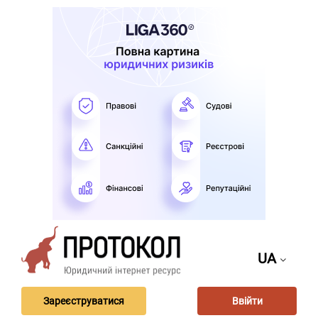
UA
Зареєструватися
Ввійти