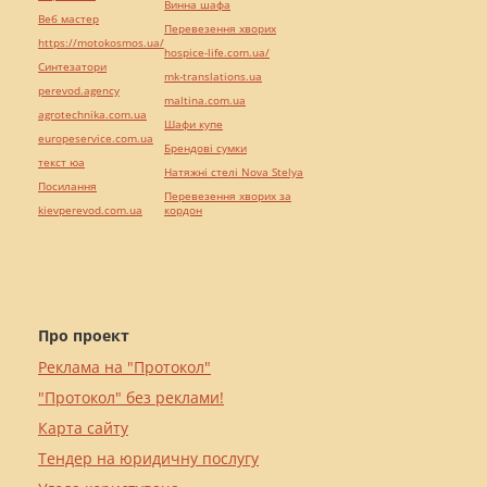
Винна шафа
Веб мастер
Перевезення хворих
https://motokosmos.ua/
hospice-life.com.ua/
Синтезатори
mk-translations.ua
perevod.agency
maltina.com.ua
agrotechnika.com.ua
Шафи купе
europeservice.com.ua
Брендові сумки
текст юа
Натяжні стелі Nova Stelya
Посилання
Перевезення хворих за
kievperevod.com.ua
кордон
Про проект
Реклама на "Протокол"
"Протокол" без реклами!
Карта сайту
Тендер на юридичну послугу