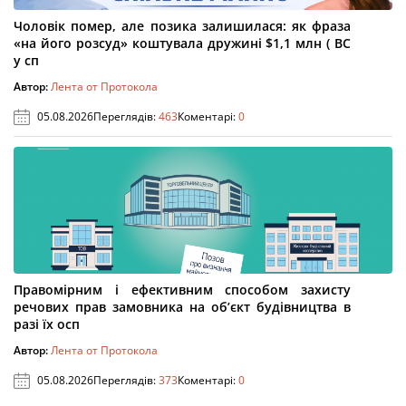
Чоловік помер, але позика залишилася: як фраза
«на його розсуд» коштувала дружині $1,1 млн ( ВС
у сп
Автор:
Лента от Протокола
05.08.2026
Переглядів:
463
Коментарі:
0
Правомірним і ефективним способом захисту
речових прав замовника на об’єкт будівництва в
разі їх осп
Автор:
Лента от Протокола
05.08.2026
Переглядів:
373
Коментарі:
0