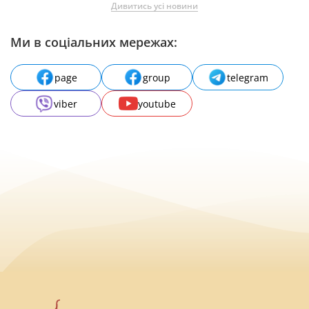
Дивитись усі новини
Ми в соціальних мережах:
page
group
telegram
viber
youtube