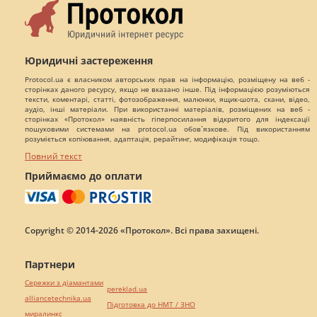
Юридичні застереження
Protocol.ua є власником авторських прав на інформацію, розміщену на веб -
сторінках даного ресурсу, якщо не вказано інше. Під інформацією розуміються
тексти, коментарі, статті, фотозображення, малюнки, ящик-шота, скани, відео,
аудіо, інші матеріали. При використанні матеріалів, розміщених на веб -
сторінках «Протокол» наявність гіперпосилання відкритого для індексації
пошуковими системами на protocol.ua обов`язкове. Під використанням
розуміється копіювання, адаптація, рерайтинг, модифікація тощо.
Повний текст
Приймаємо до оплати
Copyright © 2014-2026 «Протокол». Всі права захищені.
Партнери
Сережки з діамантами
pereklad.ua
alliancetechnika.ua
Підготовка до НМТ / ЗНО
миралинкс