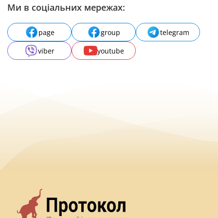
Ми в соціальних мережах:
page
group
telegram
viber
youtube