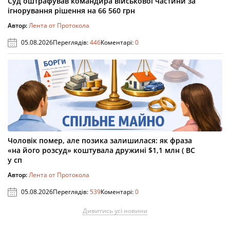
Суд оштрафував командира військової частини за
ігнорування рішення на 66 560 грн
Автор:
Лента от Протокола
05.08.2026
Переглядів:
446
Коментарі:
0
Чоловік помер, але позика залишилася: як фраза
«на його розсуд» коштувала дружині $1,1 млн ( ВС
у сп
Автор:
Лента от Протокола
05.08.2026
Переглядів:
539
Коментарі:
0
Дивитись усі новини