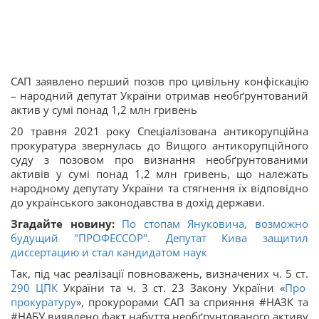
САП заявлено перший позов про цивільну конфіскацію
– народний депутат України отримав необґрунтований
актив у сумі понад 1,2 млн гривень
20 травня 2021 року Спеціалізована антикорупційна
прокуратура звернулась до Вищого антикорупційного
суду з позовом про визнання необґрунтованими
активів у сумі понад 1,2 млн гривень, що належать
народному депутату України та стягнення їх відповідно
до українського законодавства в дохід держави.
Згадайте новину:
По стопам Януковича, возможно
будущий "ПРОФЕССОР". Депутат Кива защитил
диссертацию и стал кандидатом наук
Так, під час реалізації повноважень, визначених ч. 5 ст.
290
ЦПК
України та ч. 3 ст. 23 Закону України «
Про
прокуратуру
», прокурорами САП за сприяння #НАЗК та
#НАБУ виявлено факт набуття необґрунтованого активу