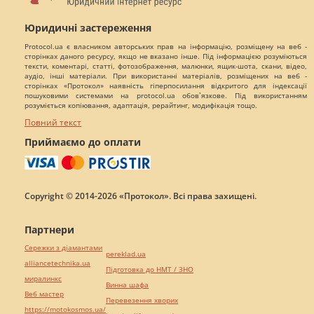
Юридичні застереження
Protocol.ua є власником авторських прав на інформацію, розміщену на веб -
сторінках даного ресурсу, якщо не вказано інше. Під інформацією розуміються
тексти, коментарі, статті, фотозображення, малюнки, ящик-шота, скани, відео,
аудіо, інші матеріали. При використанні матеріалів, розміщених на веб -
сторінках «Протокол» наявність гіперпосилання відкритого для індексації
пошуковими системами на protocol.ua обов`язкове. Під використанням
розуміється копіювання, адаптація, рерайтинг, модифікація тощо.
Повний текст
Приймаємо до оплати
Copyright © 2014-2026 «Протокол». Всі права захищені.
Партнери
Сережки з діамантами
pereklad.ua
alliancetechnika.ua
Підготовка до НМТ / ЗНО
миралинкс
Винна шафа
Веб мастер
Перевезення хворих
https://motokosmos.ua/