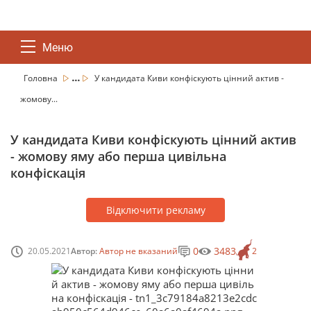
Меню
...
Головна
У кандидата Киви конфіскують цінний актив -
жомову...
У кандидата Киви конфіскують цінний актив
- жомову яму або перша цивільна
конфіскація
Відключити рекламу
0
3483
20.05.2021
Автор:
Автор не вказаний
2