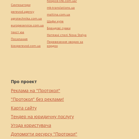
hospice-life.com.ua/
Синтезатори
mk-translations.ua
perevod.agency
maltina.com.ua
agrotechnika.com.ua
Шафи купе
europeservice.com.ua
Брендові сумки
текст юа
Натяжні стелі Nova Stelya
Посилання
Перевезення хворих за
kievperevod.com.ua
кордон
Про проект
Реклама на "Протокол"
"Протокол" без реклами!
Карта сайту
Тендер на юридичну послугу
Угода користувача
Допомогти ресурсу "Протокол"