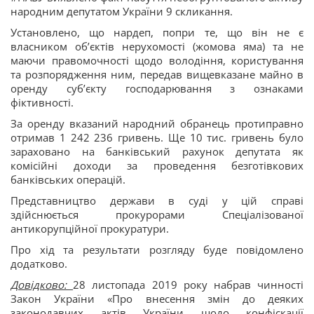
народним депутатом України 9 скликання.
Установлено, що нардеп, попри те, що він не є
власником об’єктів нерухомості (жомова яма) та не
маючи правомочності щодо володіння, користування
та розпорядження ним, передав вищевказане майно в
оренду суб’єкту господарювання з ознаками
фіктивності.
За оренду вказаний народний обранець протиправно
отримав 1 242 236 гривень. Ще 10 тис. гривень було
зараховано на банківський рахунок депутата як
комісійні доходи за проведення безготівкових
банківських операцій.
Представництво держави в суді у цій справі
здійснюється прокурорами Спеціалізованої
антикорупційної прокуратури.
Про хід та результати розгляду буде повідомлено
додатково.
Довідково:
28 листопада 2019 року набрав чинності
Закон України «Про внесення змін до деяких
законодавчих актів України щодо конфіскації