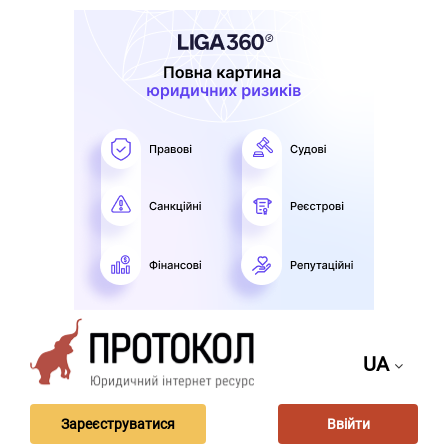
UA
Зареєструватися
Ввійти