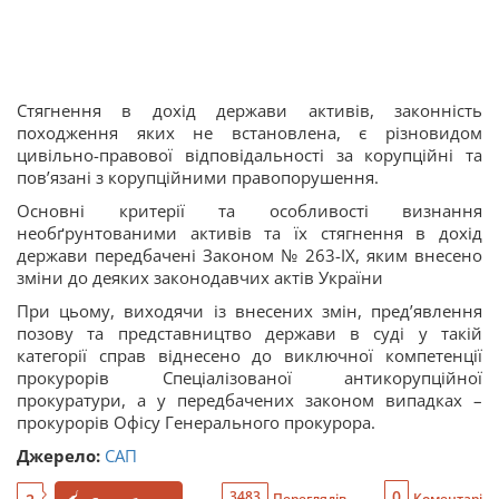
Стягнення в дохід держави активів, законність
походження яких не встановлена, є різновидом
цивільно-правової відповідальності за корупційні та
пов’язані з корупційними правопорушення.
Основні критерії та особливості визнання
необґрунтованими активів та їх стягнення в дохід
держави передбачені Законом № 263-IX, яким внесено
зміни до деяких законодавчих актів України
При цьому, виходячи із внесених змін, пред’явлення
позову та представництво держави в суді у такій
категорії справ віднесено до виключної компетенції
прокурорів Спеціалізованої антикорупційної
прокуратури, а у передбачених законом випадках –
прокурорів Офісу Генерального прокурора.
Джерело:
САП
0
3483
Переглядів
Коментарі