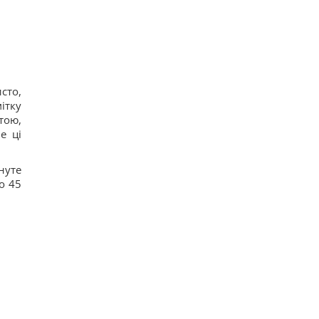
сто,
ітку
тою,
е ці
нуте
о 45