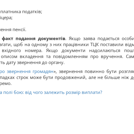
платника податків;
іцера;
ення пенсії.
и
факт подання документів
. Якщо заява подається особи
агати, щоб на одному з них працівники ТЦК поставили відм
 вхідного номера. Якщо документи надсилаються пош
 описом вкладення та повідомленням про вручення. Сам
ь дату звернення до органу.
ро звернення громадян
», звернення повинно бути розгля
ипадках строк може бути продовжений, але не більше ніж д
ремо.
а полі бою: від чого залежить розмір виплати?