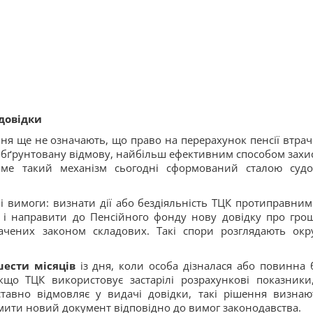
довідки
ня ще не означають, що право на перерахунок пенсії втрач
обґрунтовану відмову, найбільш ефективним способом захис
Саме такий механізм сьогодні сформований сталою суд
ні вимоги: визнати дії або бездіяльність ТЦК протиправним
и і направити до Пенсійного фонду нову довідку про гро
бачених законом складових. Такі спори розглядають окр
ести місяців
із дня, коли особа дізналася або повинна 
кщо ТЦК використовує застарілі розрахункові показники
ставно відмовляє у видачі довідки, такі рішення визнаю
мити новий документ відповідно до вимог законодавства.