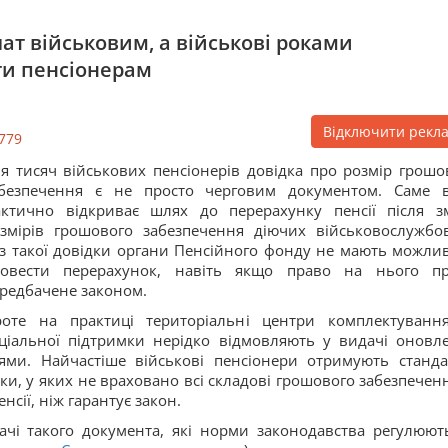
ат військовим, а військові роками
ти пенсіонерам
Відключити рекл
779
я тисяч військових пенсіонерів довідка про розмір грошо
абезпечення є не просто черговим документом. Саме 
ктично відкриває шлях до перерахунку пенсії після з
змірів грошового забезпечення діючих військовослужбов
з такої довідки органи Пенсійного фонду не мають можлив
ровести перерахунок, навіть якщо право на нього п
редбачене законом.
оте на практиці територіальні центри комплектуванн
ціальної підтримки нерідко відмовляють у видачі оновл
ми. Найчастіше військові пенсіонери отримують станда
ідки, у яких не враховано всі складові грошового забезпеченн
сії, ніж гарантує закон.
чі такого документа, які норми законодавства регулюют