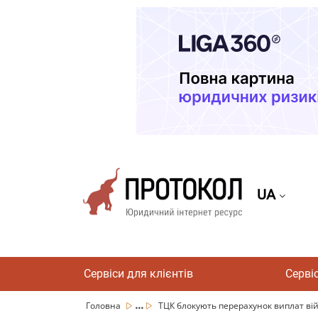
UA
Сервіси для клієнтів
Серві
...
Головна
ТЦК блокують перерахунок виплат війс