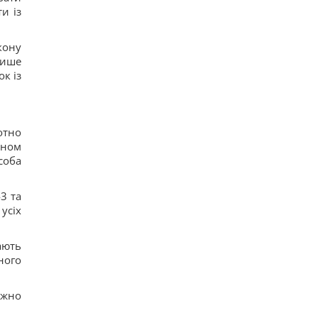
и із
акону
лише
к із
отно
аном
соба
3 та
усіх
ають
ного
ежно