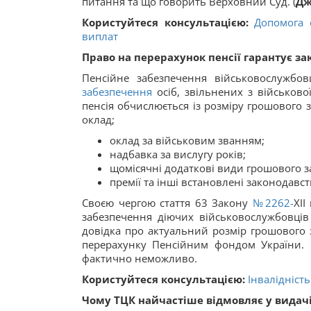
питання та що говорить Верховний Суд. (
Дж
Користуйтеся консультацією:
Допомога 
виплат
Право на перерахунок пенсії гарантує за
Пенсійне забезпечення військовослужбо
забезпечення
осіб, звільнених з військової
пенсія обчислюється із розміру грошового 
оклад;
оклад за військовим званням;
надбавка за вислугу років;
щомісячні додаткові види грошового з
премії та інші встановлені законодавс
Своєю чергою стаття 63 Закону
№2262-
XII
забезпечення діючих військовослужбовців 
довідка про актуальний розмір грошового 
перерахунку Пенсійним фондом України. 
фактично неможливо.
Користуйтеся консультацією:
Інвалідніст
Чому ТЦК найчастіше відмовляє у видачі