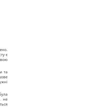
ено.
ту є
овою
и та
шове
ужні
була
, не
ться