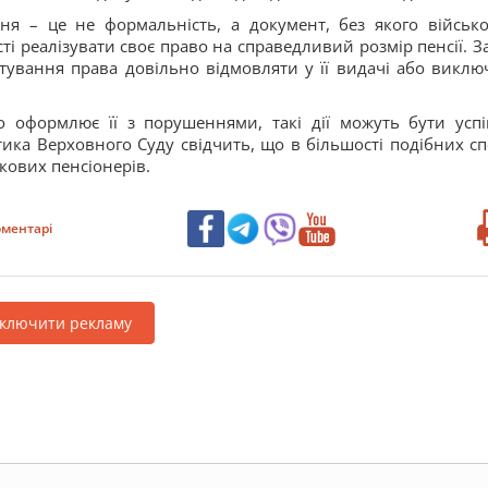
ня – це не формальність, а документ, без якого військ
 реалізувати своє право на справедливий розмір пенсії. З
ування права довільно відмовляти у її видачі або виклю
о оформлює її з порушеннями, такі дії можуть бути усп
тика Верховного Суду свідчить, що в більшості подібних сп
кових пенсіонерів.
ментарі
дключити рекламу