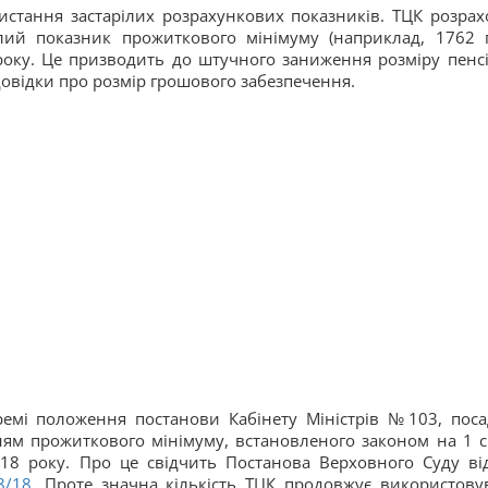
тання застарілих розрахункових показників. ТЦК розрах
лий показник прожиткового мінімуму (наприклад, 1762 г
року. Це призводить до штучного заниження розміру пенсії
довідки про розмір грошового забезпечення.
ремі положення постанови Кабінету Міністрів №103, поса
ням прожиткового мінімуму, встановленого законом на 1 с
018 року. Про це свідчить Постанова Верховного Суду ві
8/18
. Проте значна кількість ТЦК продовжує використову