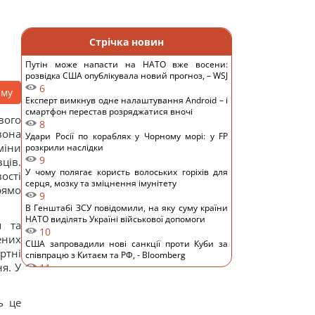
Стрічка новин
Путін може напасти на НАТО вже восени:
розвідка США опублікувала новий прогноз, – WSJ
6
аму
Експерт вимкнув одне налаштування Android – і
смартфон перестав розряджатися вночі
вого
8
вона
Удари Росії по кораблях у Чорному морі: у FP
міни
розкрили наслідки
9
ців.
У чому полягає користь волоських горіхів для
ості
серця, мозку та зміцнення імунітету
рямо
9
В Генштабі ЗСУ повідомили, на яку суму країни
НАТО виділять Україні військової допомоги
я та
10
ених
США запровадили нові санкції проти Куби за
ртні
співпрацю з Китаєм та РФ, - Bloomberg
я. У
11
Одне налаштування, яке варто змінити всім
власникам нових телевізорів
ь це
11