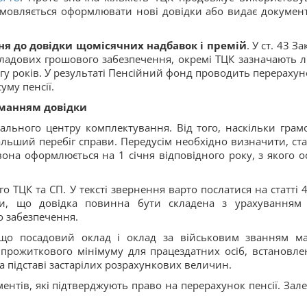
мовляється оформлювати нові довідки або видає документ
я до довідки щомісячних надбавок і премій
. У ст. 43 З
складових грошового забезпечення, окремі ТЦК зазначають 
гу років. У результаті Пенсійний фонд проводить перерахуно
му пенсії.
иманням довідки
льного центру комплектування. Від того, наскільки грам
льший перебіг справи. Передусім необхідно визначити, ст
вона оформлюється на 1 січня відповідного року, з якого о
о ТЦК та СП. У тексті звернення варто послатися на статті 4
ти, що довідка повинна бути складена з урахуванням 
 забезпечення.
 що посадовий оклад і оклад за військовим званням м
 прожиткового мінімуму для працездатних осіб, встановле
на підставі застарілих розрахункових величин.
ентів, які підтверджують право на перерахунок пенсії. Зал