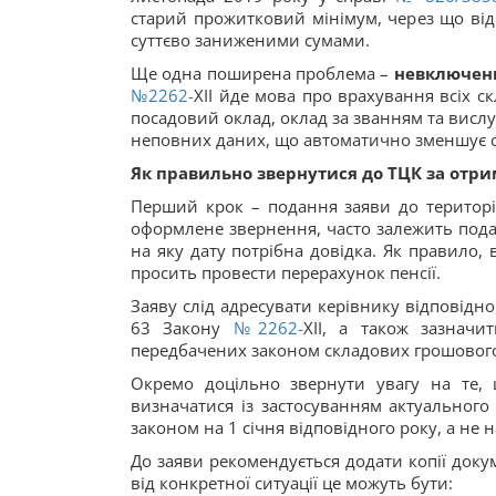
старий прожитковий мінімум, через що від
суттєво заниженими сумами.
Ще одна поширена проблема –
невключенн
№2262-
XII йде мова про врахування всіх 
посадовий оклад, оклад за званням та вислу
неповних даних, що автоматично зменшує су
Як правильно звернутися до ТЦК за отр
Перший крок – подання заяви до територіа
оформлене звернення, часто залежить пода
на яку дату потрібна довідка. Як правило, 
просить провести перерахунок пенсії.
Заяву слід адресувати керівнику відповідног
63 Закону
№2262-
XII, а також зазначи
передбачених законом складових грошового
Окремо доцільно звернути увагу на те,
визначатися із застосуванням актуального
законом на 1 січня відповідного року, а не 
До заяви рекомендується додати копії докум
від конкретної ситуації це можуть бути: