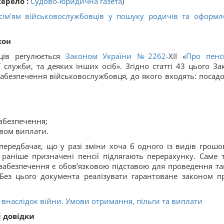
ерело :
Судово-юридична газета
)
сім'ям військовослужбовців у пошуку родичів та оформл
кон
вців регулюється
Законом України
№2262-
XII «
Про пенс
 служби, та деяких інших осіб». Згідно статті 43 цього За
забезпечення військовослужбовця, до якого входять: посад
абезпечення;
твом виплати.
 передбачає, що у разі зміни хоча б одного із видів грошо
раніше призначені пенсії підлягають перерахунку. Саме 
забезпечення є обов’язковою підставою для проведення та
Без цього документа реалізувати гарантоване законом п
ь внаслідок війни. Умови отримання, пільги та виплати
 довідки