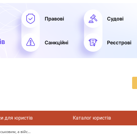
си для юристів
Каталог юристів
ьковим, а війс...