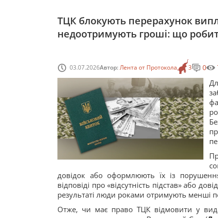
ТЦК блокують перерахунок випл
недоотримують гроші: що роби
0
03.07.2026
Автор:
Лента от Протокола
3
Дл
з
фа
ро
Бе
п
пе
Пр
со
довідок або оформлюють їх із порушення
відповіді про «відсутність підстав» або дов
результаті люди роками отримують менші пен
Отже, чи має право ТЦК відмовити у вида