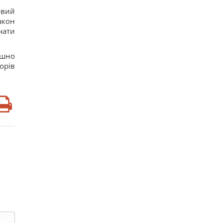
овий
акон
чати
ішно
орів