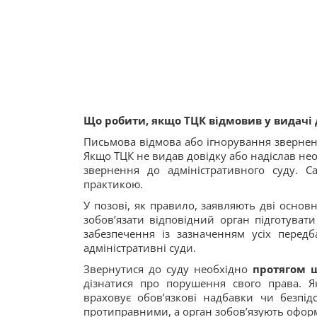
Що робити, якщо ТЦК відмовив у видачі 
Письмова відмова або ігнорування звернен
Якщо ТЦК не видав довідку або надіслав не
звернення до адміністративного суду. 
практикою.
У позові, як правило, заявляють дві основ
зобов’язати відповідний орган підготуват
забезпечення із зазначенням усіх перед
адміністративні суди.
Звернутися до суду необхідно
протягом ш
дізнатися про порушення свого права. Я
враховує обов’язкові надбавки чи безпід
протиправними, а орган зобов’язують офор