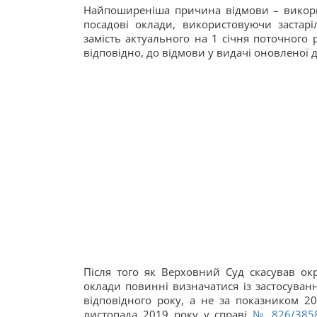
Найпоширеніша причина відмови – викорис
посадові оклади, використовуючи застарі
замість актуального на 1 січня поточного 
відповідно, до відмови у видачі оновленої 
Після того як Верховний Суд скасував ок
оклади повинні визначатися із застосуван
відповідного року, а не за показником 2
листопада 2019 року у справі
№ 826/385