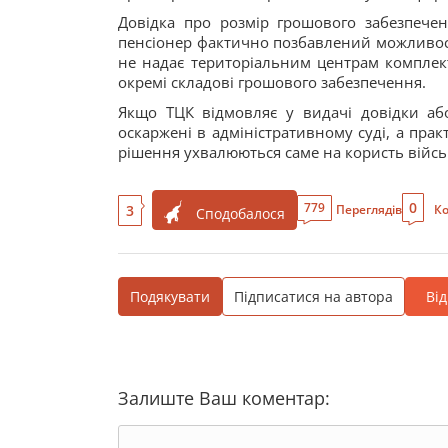
Довідка про розмір грошового забезпечен
пенсіонер фактично позбавлений можливості
не надає територіальним центрам комплект
окремі складові грошового забезпечення.
Якщо ТЦК відмовляє у видачі довідки аб
оскаржені в адміністративному суді, а прак
рішення ухвалюються саме на користь війсь
0
779
3
Переглядів
Ко
Сподобалося
Подякувати
Підписатися на автора
Ві
Залиште Ваш коментар: