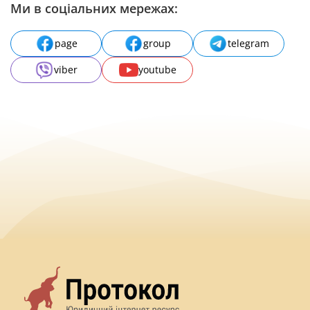
Ми в соціальних мережах:
page
group
telegram
viber
youtube