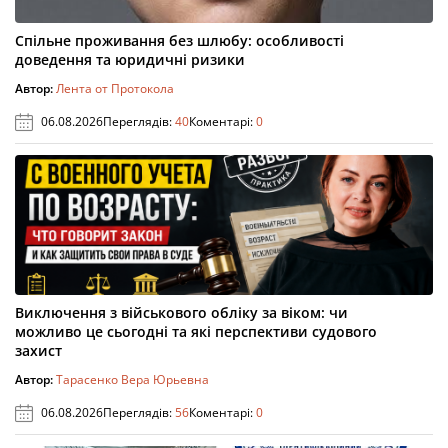
Спільне проживання без шлюбу: особливості
доведення та юридичні ризики
Автор:
Лента от Протокола
06.08.2026
Переглядів:
40
Коментарі:
0
Виключення з військового обліку за віком: чи
можливо це сьогодні та які перспективи судового
захист
Автор:
Тарасенко Вера Юрьевна
06.08.2026
Переглядів:
56
Коментарі:
0