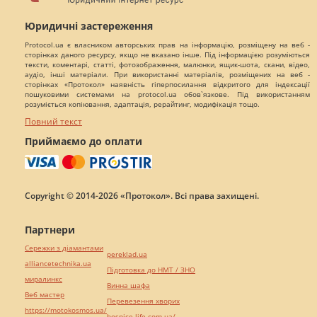
Юридичні застереження
Protocol.ua є власником авторських прав на інформацію, розміщену на веб -
сторінках даного ресурсу, якщо не вказано інше. Під інформацією розуміються
тексти, коментарі, статті, фотозображення, малюнки, ящик-шота, скани, відео,
аудіо, інші матеріали. При використанні матеріалів, розміщених на веб -
сторінках «Протокол» наявність гіперпосилання відкритого для індексації
пошуковими системами на protocol.ua обов`язкове. Під використанням
розуміється копіювання, адаптація, рерайтинг, модифікація тощо.
Повний текст
Приймаємо до оплати
Copyright © 2014-2026 «Протокол». Всі права захищені.
Партнери
Сережки з діамантами
pereklad.ua
alliancetechnika.ua
Підготовка до НМТ / ЗНО
миралинкс
Винна шафа
Веб мастер
Перевезення хворих
https://motokosmos.ua/
hospice-life.com.ua/