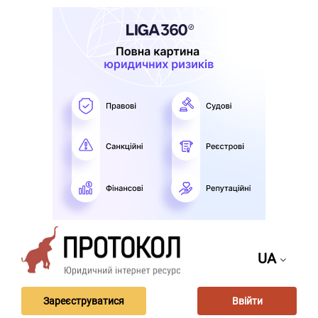
UA
Зареєструватися
Ввійти