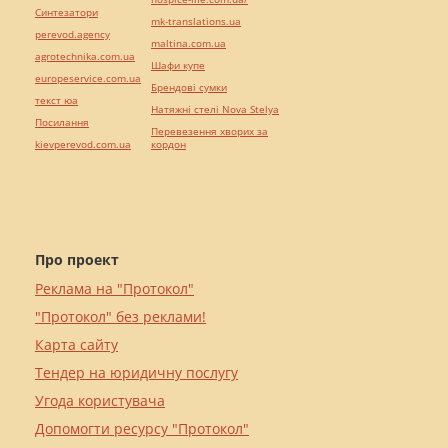
Синтезатори
mk-translations.ua
perevod.agency
maltina.com.ua
agrotechnika.com.ua
Шафи купе
europeservice.com.ua
Брендові сумки
текст юа
Натяжні стелі Nova Stelya
Посилання
Перевезення хворих за
kievperevod.com.ua
кордон
Про проект
Реклама на "Протокол"
"Протокол" без реклами!
Карта сайту
Тендер на юридичну послугу
Угода користувача
Допомогти ресурсу "Протокол"