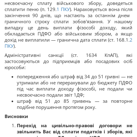
несвоєчасну сплату військового збору, доведеться
сплатити пеню (п. 129.
1
ПКУ
). Нараховується вона після
закінчення 90 днів, що настають за останнім днем ​​
граничного строку сплати зобов'язання. У нашому
випадку це день виплати фізособі доходу, який
обкладається ПДФО або військовим збором, а якщо
дохід не виплатили — гранична дата сплати (ст. 168.1.
2
ПКУ
).
Адміністративні санкції (ст. 1634 КпАП), які
застосовуються до підприємців або посадових осіб
юрособи:
попередження або штраф від 34 до 51 гривні — не
утримали або не перерахували до бюджету ПДФО
під час виплати доходу фізособі, не подали чи
несвоєчасно подали звіт 1ДФ;
штраф від 51 до 85 гривень — за повторне
подібне порушення протягом року.
Висновки
Перехід на цивільно-правові договори не
звільнить Вас від сплати податків і зборів, які