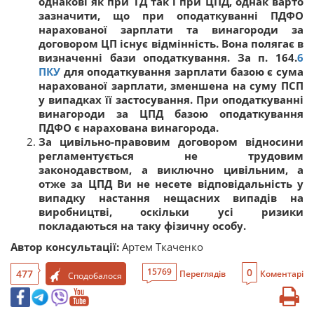
однакові як при ТД так і при ЦПД, однак варто
зазначити, що при оподаткуванні
ПДФО
нарахованої зарплати та винагороди за
договором ЦП існує відмінність. Вона полягає в
визначенні бази оподаткування. За п. 164.
6
ПКУ
для оподаткування зарплати базою є сума
нарахованої зарплати, зменшена на суму ПСП
у випадках її застосування. При оподаткуванні
винагороди за ЦПД базою оподаткування
ПДФО є нарахована винагорода.
За цивільно-правовим договором відносини
регламентується не трудовим
законодавством, а виключно цивільним, а
отже за ЦПД Ви не несете відповідальність у
випадку настання нещасних випадів на
виробництві, оскільки усі ризики
покладаються на таку фізичну особу.
Автор консультації:
Артем Ткаченко
0
15769
477
Переглядів
Коментарі
Сподобалося