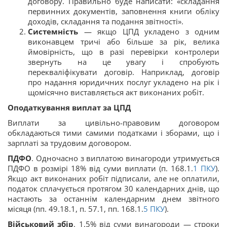
договору. Правильно буде написати: «складання
первинних документів, заповнення книги обліку
доходів, складання та подання звітності».
Системність
— якщо ЦПД укладено з одним
виконавцем тричі або більше за рік, велика
ймовірність, що в разі перевірки контролери
звернуть на це увагу і спробують
перекваліфікувати договір. Наприклад, договір
про надання юридичних послуг укладено на рік і
щомісячно виставляється акт виконаних робіт.
Оподаткування виплат за ЦПД
Виплати за цивільно-правовим договором
обкладаються тими самими податками і зборами, що і
зарплаті за трудовим договором.
ПДФО
. Одночасно з виплатою винагороди утримується
ПДФО в розмірі 18% від суми виплати (п. 168.1.
1
ПКУ
).
Якщо акт виконаних робіт підписали, але не оплатили,
податок сплачується протягом 30 календарних днів, що
настають за останнім календарним днем ​​звітного
місяця (пп. 49.18.1, п. 57.1, пп. 168.1.
5
ПКУ
).
Військовий збір
. 1,5% від суми винагороди — строки