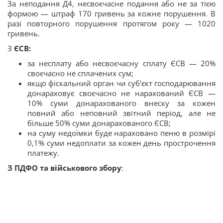
За неподання Д4, несвоєчасне подання або не за тією
формою — штраф 170 гривень за кожне порушення. В
разі повторного порушення протягом року — 1020
гривень.
З
ЄСВ:
за несплату або несвоєчасну сплату ЄСВ — 20%
своєчасно не сплачених сум;
якщо фіскальний орган чи суб'єкт господарювання
донараховує своєчасно не нарахований ЄСВ —
10% суми донарахованого внеску за кожен
повний або неповний звітний період, але не
більше 50% суми донарахованого ЄСВ;
на суму недоїмки буде нараховано пеню в розмірі
0,1% суми недоплати за кожен день прострочення
платежу.
З ПДФО та військового збору
: