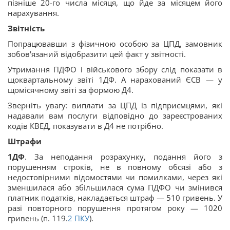
пізніше 20-го числа місяця, що йде за місяцем його
нарахування.
Звітність
Попрацювавши з фізичною особою за ЦПД, замовник
зобов'язаний відобразити цей факт у звітності.
Утримання ПДФО і військового збору слід показати в
щоквартальному звіті 1ДФ. А нарахований ЄСВ — у
щомісячному звіті за формою Д4.
Зверніть увагу: виплати за ЦПД із підприємцями, які
надавали вам послуги відповідно до зареєстрованих
кодів КВЕД, показувати в Д4 не потрібно.
Штрафи
1ДФ
. За неподання розрахунку, подання його з
порушенням строків, не в повному обсязі або з
недостовірними відомостями чи помилками, через які
зменшилася або збільшилася сума ПДФО чи змінився
платник податків, накладається штраф — 510 гривень. У
разі повторного порушення протягом року — 1020
гривень (п. 119.
2
ПКУ
).