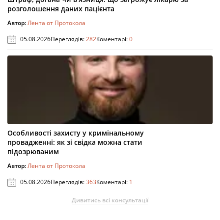
розголошення даних пацієнта
Автор:
Лента от Протокола
05.08.2026
Переглядів:
282
Коментарі:
0
Особливості захисту у кримінальному
провадженні: як зі свідка можна стати
підозрюваним
Автор:
Лента от Протокола
05.08.2026
Переглядів:
363
Коментарі:
1
Дивитись всі консультації