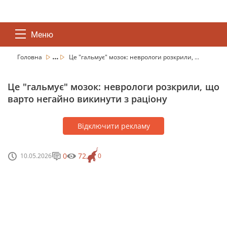
Меню
...
Головна
Це "гальмує" мозок: неврологи розкрили, ...
Це "гальмує" мозок: неврологи розкрили, що
варто негайно викинути з раціону
Відключити рекламу
0
72
10.05.2026
0