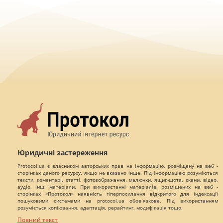
Юридичні застереження
Protocol.ua є власником авторських прав на інформацію, розміщену на веб -
сторінках даного ресурсу, якщо не вказано інше. Під інформацією розуміються
тексти, коментарі, статті, фотозображення, малюнки, ящик-шота, скани, відео,
аудіо, інші матеріали. При використанні матеріалів, розміщених на веб -
сторінках «Протокол» наявність гіперпосилання відкритого для індексації
пошуковими системами на protocol.ua обов`язкове. Під використанням
розуміється копіювання, адаптація, рерайтинг, модифікація тощо.
Повний текст