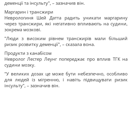
деменції та інсульту", – зазначив він.
Маргарин і трансжири
Неврологиня Шей Датта радить уникати маргарину
через трансжири, які негативно впливають на судини,
зокрема мозкові.
"Люди з високим рівнем трансжирів мали більший
ризик розвитку деменції", – сказала вона.
Продукти з канабісом
Невролог Лестер Леунг попереджає про вплив ТГК на
судини мозку.
"У великих дозах це може бути небезпечно, особливо
для людей із мігренню, і навіть підвищувати ризик
інсульту", – зазначив він.