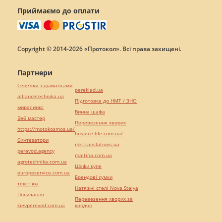
Приймаємо до оплати
Copyright © 2014-2026 «Протокол». Всі права захищені.
Партнери
Сережки з діамантами
pereklad.ua
alliancetechnika.ua
Підготовка до НМТ / ЗНО
миралинкс
Винна шафа
Веб мастер
Перевезення хворих
https://motokosmos.ua/
hospice-life.com.ua/
Синтезатори
mk-translations.ua
perevod.agency
maltina.com.ua
agrotechnika.com.ua
Шафи купе
europeservice.com.ua
Брендові сумки
текст юа
Натяжні стелі Nova Stelya
Посилання
Перевезення хворих за
kievperevod.com.ua
кордон