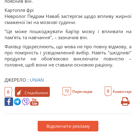
пояснив він.
Картопля фрі
Невролог Педрам Наваб застерігає щодо впливу жирної
смаженої їжі на мозкові судини.
"Це може пошкоджувати бар’єр мозку і впливати на
пам’ять та навчання", – зазначив він.
Фахівці підкреслюють, що мова не про повну відмову, а
про помірність і усвідомлений вибір. Навіть "шкідливі"
продукти не обов’язково виключати повністю –
головне, щоб вони не ставали основою раціону.
ДЖЕРЕЛО :
UNIAN
0
72
0
Переглядів
Коментарі
Сподобалося
Відключити рекламу