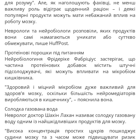
для розуму". Але, як наголошують фахівці, не менш
важливу роль відіграє щоденний раціон – і деякі
популярні продукти можуть мати небажаний вплив на
роботу мозку.
Неврологи та нейробіологи розповіли, яких продуктів
вони самі намагаються уникати або суттєво
обмежувати, пише HuffPost.
Протеїнові порошки під питанням
Нейробіологиня Фрідеріке Фабріціус застерігає, що
частина протеїнових добавок містить штучні
підсолоджувачі, які можуть впливати на мікробіом
кишківника.
"Здоровий і міцний мікробіом дуже важливий для
здоров’я мозку, оскільки більшість нейромедіаторів
виробляються в кишечнику", – пояснила вона.
Солодка газована вода
Невролог доктор Шахін Лахан називає солодку газовану
воду одним із найшкідливіших продуктів для мозку.
"Висока концентрація простих цукрів пошкоджує
судини мозку та з часом може підвищувати ризик