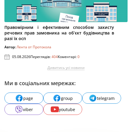
Правомірним і ефективним способом захисту
речових прав замовника на об’єкт будівництва в
разі їх осп
Автор:
Лента от Протокола
05.08.2026
Переглядів:
404
Коментарі:
0
Дивитись усі новини
Ми в соціальних мережах:
page
group
telegram
viber
youtube