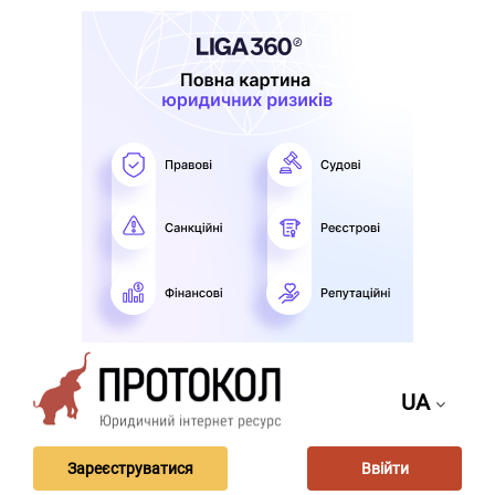
UA
Зареєструватися
Ввійти