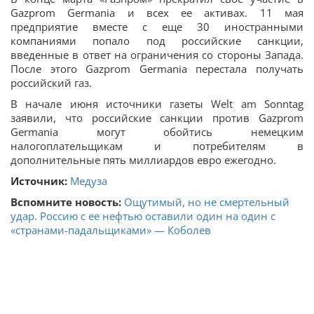
Gazprom Germaniа и всех ее активах. 11 мая
предприятие вместе с еще 30 иностранными
компаниями попало под российские санкции,
введенные в ответ на ограничения со стороны Запада.
После этого Gazprom Germaniа перестала получать
российский газ.
В начале июня источники газеты Welt am Sonntag
заявили, что российские санкции против Gazprom
Germania могут обойтись немецким
налогоплательщикам и потребителям в
дополнительные пять миллиардов евро ежегодно.
Источник:
Медуза
Вспомните новость:
Ощутимый, но не смертельный
удар. Россию с ее нефтью оставили один на один с
«странами-падальщиками» — Коболев