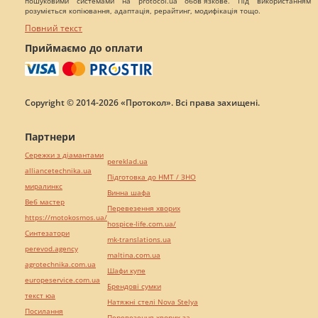
пошуковими системами на protocol.ua обов`язкове. Під використанням
розуміється копіювання, адаптація, рерайтинг, модифікація тощо.
Повний текст
Приймаємо до оплати
Copyright © 2014-2026 «Протокол». Всі права захищені.
Партнери
Сережки з діамантами
pereklad.ua
alliancetechnika.ua
Підготовка до НМТ / ЗНО
миралинкс
Винна шафа
Веб мастер
Перевезення хворих
https://motokosmos.ua/
hospice-life.com.ua/
Синтезатори
mk-translations.ua
perevod.agency
maltina.com.ua
agrotechnika.com.ua
Шафи купе
europeservice.com.ua
Брендові сумки
текст юа
Натяжні стелі Nova Stelya
Посилання
Перевезення хворих за