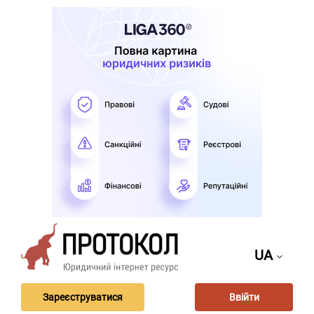
UA
Зареєструватися
Ввійти