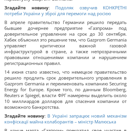
Згадайте новину
:
Подоляк озвучив КОНКРЕТНІ
потреби України у зброї для перемоги над росією
В апреле правительство Германии решило передать
бывшее дочернее предприятие «Газпрома» под
доверительное управление на срок до 30 сентября.
Хабек объяснил это решение тем, что Gazprom Germaniа
управляет критически важной газовой
инфраструктурой в стране, а также непрозрачными
правовыми отношениями компании и нарушением
регистрационных правил.
14 июня стало известно, что немецкое правительство
решило продлить срок доверительного управления в
Gazprom Germaniа и переименовать компанию Securing
Energy for Europe. Кроме того, по данным Bloomberg,
Reuters и Spiegel, власти ФРГ намерены выделить около
10 миллиардов долларов для спасения компании от
возможного банкротства.
Згадайте новину
:
В Україні запрацює новий механізм
конфіскації майна колаборантів – міністр Малюська
В конце марта «Газпром» прекратил свое участие в