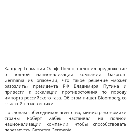
Канцлер Германии Олаф Шольц отклонил предложение
о полной национализации компании Gazprom
Germaniа из опасений, что такое решение «может
разозлить» президента РФ Владимира Путина и
привести к эскалации противостояния по поводу
импорта российского газа. Об этом пишет Bloomberg со
ссылкой на источники.
По словам собеседников агентства, министр экономики
страны Роберт Хабек настаивал на полной
национализации компании, чтобы способствовать
перезапуску Gazprom Germaniа.