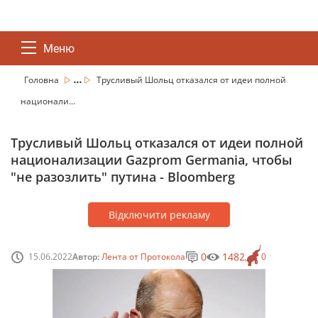
Меню
...
Головна
Трусливый Шольц отказался от идеи полной
национали...
Трусливый Шольц отказался от идеи полной
национализации Gazprom Germania, чтобы
"не разозлить" путина - Bloomberg
Відключити рекламу
0
1482
15.06.2022
Автор:
Лента от Протокола
0