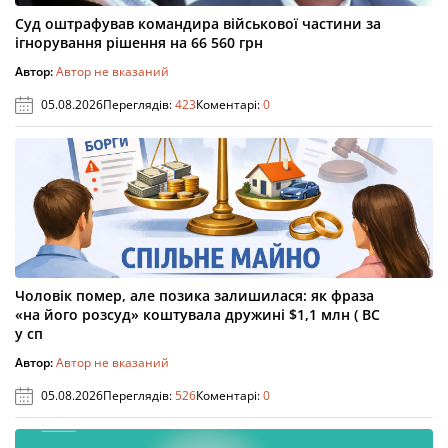
Суд оштрафував командира військової частини за
ігнорування рішення на 66 560 грн
Автор:
Автор не вказаний
05.08.2026
Переглядів:
423
Коментарі:
0
Чоловік помер, але позика залишилася: як фраза
«на його розсуд» коштувала дружині $1,1 млн ( ВС
у сп
Автор:
Автор не вказаний
05.08.2026
Переглядів:
526
Коментарі:
0