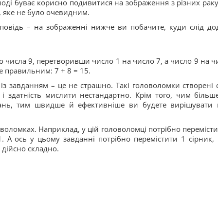
ноді буває корисно подивитися на зображення з різних раку
 яке не було очевидним.
дповідь – на зображенні нижче ви побачите, куди слід до
до числа 9, перетворивши число 1 на число 7, а число 9 на ч
 правильним: 7 + 8 = 15.
із завданням – це не страшно. Такі головоломки створені 
 і здатність мислити нестандартно. Крім того, чим більш
дань, тим швидше й ефективніше ви будете вирішувати 
воломках. Наприклад, у цій головоломці потрібно перемісти
1. А ось у цьому завданні потрібно перемістити 1 сірник,
е дійсно складно.