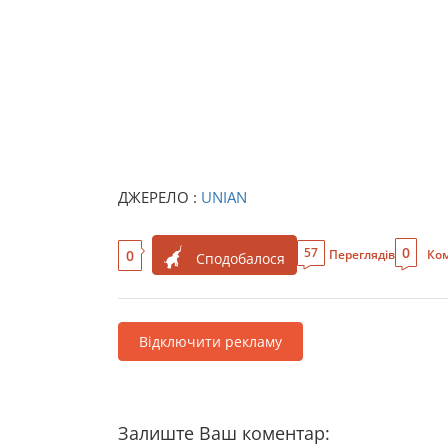
ДЖЕРЕЛО :
UNIAN
0
57
0
Переглядів
Ком
Сподобалося
Відключити рекламу
Залиште Ваш коментар: