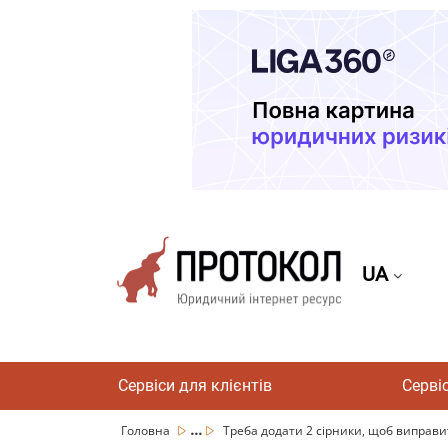
UA
Сервіси для клієнтів
Серві
...
Головна
Треба додати 2 сірники, щоб виправит