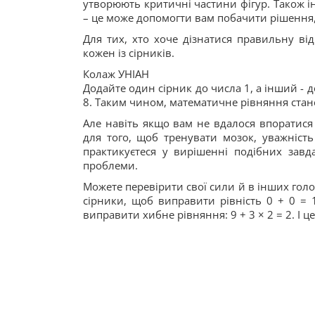
утворюють критичні частини фігур. Також і
– це може допомогти вам побачити рішення,
Для тих, хто хоче дізнатися правильну ві
кожен із сірників.
Колаж УНІАН
Додайте один сірник до числа 1, а інший - 
8. Таким чином, математичне рівняння стане
Але навіть якщо вам не вдалося впоратися 
для того, щоб тренувати мозок, уважність
практикуєтеся у вирішенні подібних зав
проблеми.
Можете перевірити свої сили й в інших голо
сірники, щоб виправити рівність 0 + 0 = 
виправити хибне рівняння: 9 + 3 × 2 = 2. І ц