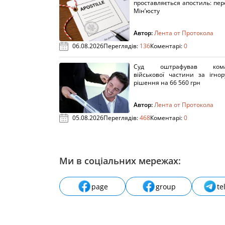
проставляється апостиль: пере
Мін’юсту
Автор:
Лента от Протокола
06.08.2026
Переглядів:
136
Коментарі:
0
Суд оштрафував кома
військової частини за ігно
рішення на 66 560 грн
Автор:
Лента от Протокола
05.08.2026
Переглядів:
468
Коментарі:
0
Ми в соціальних мережах:
page
group
te