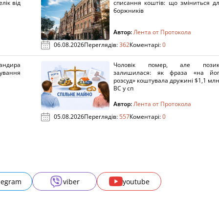
лік від
списання коштів: що зміниться д
боржників
Автор:
Лента от Протокола
06.08.2026
Переглядів:
362
Коментарі:
0
ндира
Чоловік помер, але позик
рування
залишилася: як фраза «на йо
розсуд» коштувала дружині $1,1 млн
ВС у сп
Автор:
Лента от Протокола
05.08.2026
Переглядів:
557
Коментарі:
0
legram
viber
youtube