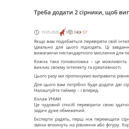
Треба додати 2 сірники, щоб в
0
57
19.05.2026
0
Якщо вам подобається перевіряти свій інте
ідеально для цього підходять. Ці завдан
вимагаючи нестандартного мислення для пер
Кожна така головоломка – це можливість п
виклик своєму інтелекту та креативності.
Цього разу ми пропонуємо виправити рівнян
Для цього вам потрібно буде додати дві сір
Налаштуйте таймер – і вперед.
Колаж УНІАН
Це чудовий спосіб перевірити свою здатн
задачі дуже обмежений.
Експерти радять, перш ніж переміщати сірни
зміни вплинуть на рівняння або фігуру. Хо