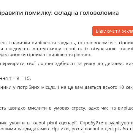
иправити помилку: складна головоломка
Відключити рекл
лект і навички вирішення завдань, то головоломки зі сірни
ня поєднують математичну точність із візуальною творчі
естановки сірників і вирішення рівнянь.
еревірити свої логічні здібності та увагу до деталей, ки
ня 1 + 9 = 15.
ники у потрібних місцях, і на це вам дається всього 10 сек
ість швидко мислити в умовах стресу, адже час на виріш
к, уявити в голові різні сценарії. Спробуйте візуалізувати
рошими кандидатами є сірники, розташовані в центрі або ті