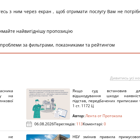
тесь з ним через екран , щоб отримати послугу Вам не потріб
римайте найвигіднішу пропозицію
 проблеми за фильтрами, показниками та рейтингом
Дивитись усі н
ника
Якщо суд встановив дл
нку на
відшкодування шкоди наявніс
нкової
підстав, передбачених приписами 
1 ст. 1172 Ц
Автор:
Лента от Протокола
06.08.2026
Переглядів:
113
Коментарі:
0
х не
НБУ змінив правила примусово