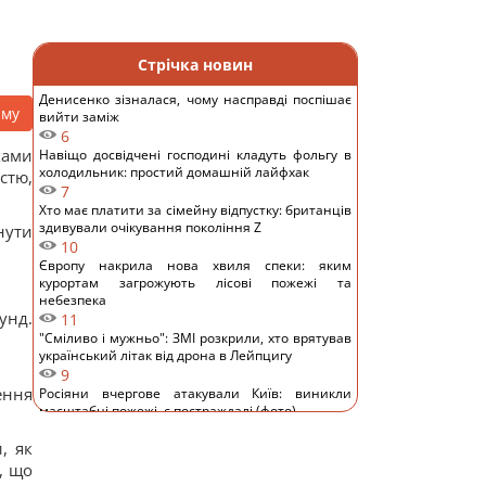
Стрічка новин
Денисенко зізналася, чому насправді поспішає
аму
вийти заміж
6
ками
Навіщо досвідчені господині кладуть фольгу в
холодильник: простий домашній лайфхак
стю,
7
Хто має платити за сімейну відпустку: британців
здивували очікування покоління Z
нути
10
Європу накрила нова хвиля спеки: яким
курортам загрожують лісові пожежі та
небезпека
унд.
11
"Сміливо і мужньо": ЗМІ розкрили, хто врятував
український літак від дрона в Лейпцигу
9
ення
Росіяни вчергове атакували Київ: виникли
масштабні пожежі, є постраждалі (фото)
12
, як
8 серпня: церковне свято сьогодні, що потрібно
зробити, щоб здійснилося бажання
, що
13