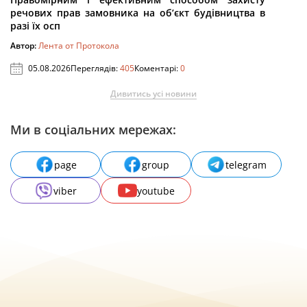
речових прав замовника на об’єкт будівництва в
разі їх осп
Автор:
Лента от Протокола
05.08.2026
Переглядів:
405
Коментарі:
0
Дивитись усі новини
Ми в соціальних мережах:
page
group
telegram
viber
youtube