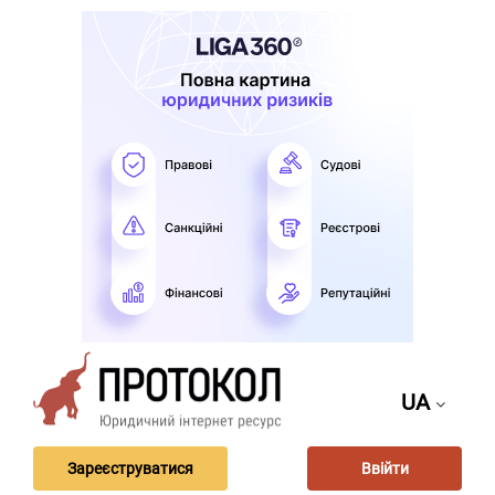
UA
Зареєструватися
Ввійти