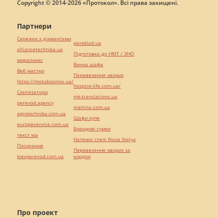
Copyright © 2014-2026 «Протокол». Всі права захищені.
Партнери
Сережки з діамантами
pereklad.ua
alliancetechnika.ua
Підготовка до НМТ / ЗНО
миралинкс
Винна шафа
Веб мастер
Перевезення хворих
https://motokosmos.ua/
hospice-life.com.ua/
Синтезатори
mk-translations.ua
perevod.agency
maltina.com.ua
agrotechnika.com.ua
Шафи купе
europeservice.com.ua
Брендові сумки
текст юа
Натяжні стелі Nova Stelya
Посилання
Перевезення хворих за
kievperevod.com.ua
кордон
Про проект