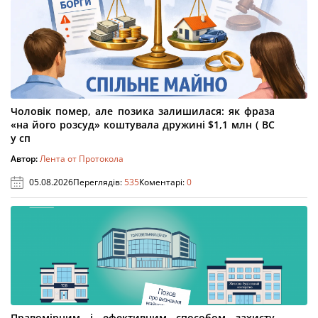
Чоловік помер, але позика залишилася: як фраза
«на його розсуд» коштувала дружині $1,1 млн ( ВС
у сп
Автор:
Лента от Протокола
05.08.2026
Переглядів:
535
Коментарі:
0
Правомірним і ефективним способом захисту