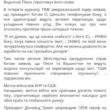
Водночас Пекін спростовує його слова.
В інтерв'ю журналу TIME американський лідер заявив,
що президент Китаю Сі Цзіньпін телефонував йому, а
їхні адміністрації ведуть активні переговори щодо
укладення певних угод. Він очікує, що про них
оголосять протягом трьох-чотирьох тижнів:
"Я не думаю, що це ознака слабкості з його (Сі, - УНІАН)
боку. Існує певна кількість (мит, - УНІАН), на якій вони
почуватимуться комфортно. Але не можна дозволити їм
заробити на нас трильйон доларів".
Тим часом речник Міністерства закордонних справ
Китаю заявив, що Пекін та Вашингтон не ведуть
жодних консультацій чи переговорів щодо мит. "США
повинні припинити створювати плутанину", -
підкреслив він.
Митна війна між КНР та США
Нагадаємо, ​митна війна між країнами досягла нового
піку, спричинивши серйозні економічні наслідки для
обох країн та глобального ринку.​
Президент Дональд Трамп запровадив 145% тариф на