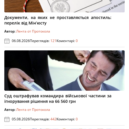
Документи, на яких не проставляється апостиль:
перелік від Мін’юсту
Автор:
Лента от Протокола
06.08.2026
Переглядів:
121
Коментарі:
0
Суд оштрафував командира військової частини за
ігнорування рішення на 66 560 грн
Автор:
Лента от Протокола
05.08.2026
Переглядів:
442
Коментарі:
0