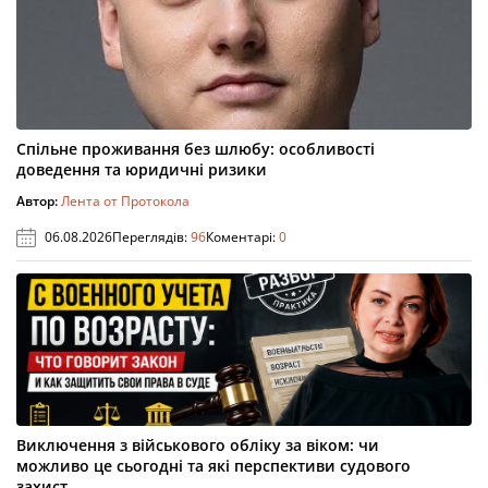
Спільне проживання без шлюбу: особливості
доведення та юридичні ризики
Автор:
Лента от Протокола
06.08.2026
Переглядів:
96
Коментарі:
0
Виключення з військового обліку за віком: чи
можливо це сьогодні та які перспективи судового
захист