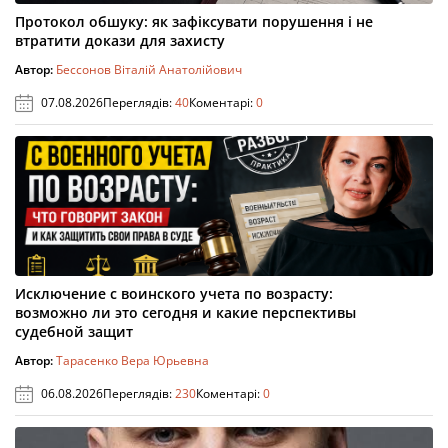
Протокол обшуку: як зафіксувати порушення і не
втратити докази для захисту
Автор:
Бессонов Віталій Анатолійович
07.08.2026
Переглядів:
40
Коментарі:
0
Исключение с воинского учета по возрасту:
возможно ли это сегодня и какие перспективы
судебной защит
Автор:
Тарасенко Вера Юрьевна
06.08.2026
Переглядів:
230
Коментарі:
0