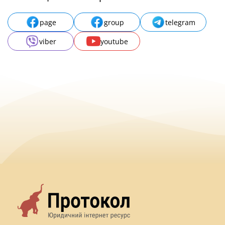
page
group
telegram
viber
youtube