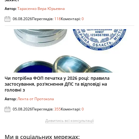
Автор:
Тарасенко Вера Юрьевна
06.08.2026
Переглядів:
118
Коментарі:
0
Чи потрібна ФОП печатка у 2026 році: правила
застосування, роз'яснення ДПС та відповіді на
головні з
Автор:
Лента от Протокола
05.08.2026
Переглядів:
355
Коментарі:
0
Дивитись всі консультації
Ми в соціальних мережах: