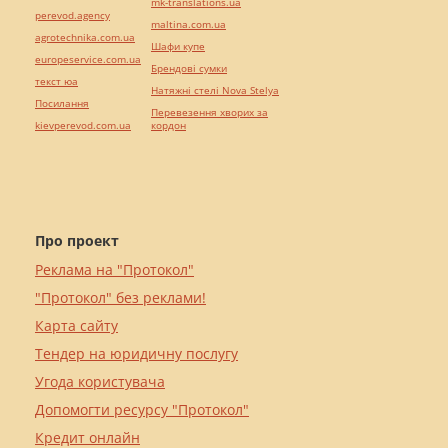
mk-translations.ua
perevod.agency
maltina.com.ua
agrotechnika.com.ua
Шафи купе
europeservice.com.ua
Брендові сумки
текст юа
Натяжні стелі Nova Stelya
Посилання
Перевезення хворих за
kievperevod.com.ua
кордон
Про проект
Реклама на "Протокол"
"Протокол" без реклами!
Карта сайту
Тендер на юридичну послугу
Угода користувача
Допомогти ресурсу "Протокол"
Кредит онлайн