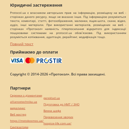
Юридичні застереження
Protocol.ua є власником авторських прав на інформацію, розміщену на веб -
сторінках даного ресурсу, якщо не вказано інше. Під інформацією розуміються
тексти, коментарі, статті, фотозображення, малюнки, ящик-шота, скани, відео,
аудіо, інші матеріали. При використанні матеріалів, розміщених на веб -
сторінках «Протокол» наявність гіперпосилання відкритого для індексації
пошуковими системами на protocol.ua обов`язкове. Під використанням
розуміється копіювання, адаптація, рерайтинг, модифікація тощо.
Повний текст
Приймаємо до оплати
Copyright © 2014-2026 «Протокол». Всі права захищені.
Партнери
Сережки з діамантами
pereklad.ua
alliancetechnika.ua
Підготовка до НМТ / ЗНО
миралинкс
Винна шафа
Веб мастер
Перевезення хворих
https://motokosmos.ua/
hospice-life.com.ua/
Синтезатори