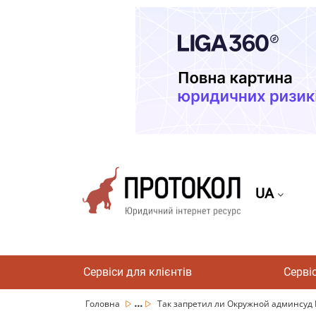
UA
Сервіси для клієнтів
Серві
...
Головна
Так запретил ли Окружной админсуд 