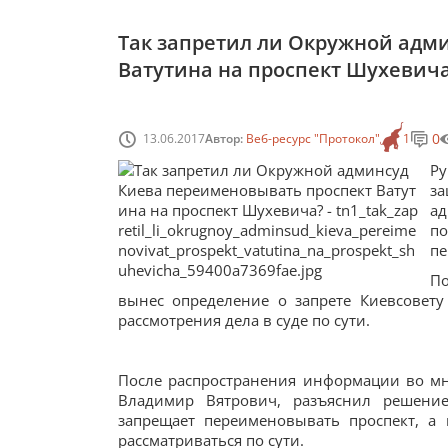
Так запретил ли Окружной адм
Ватутина на проспект Шухевич
0
13.06.2017
Автор:
Веб-ресурс "Протокол"
1
Р
з
ад
п
пе
По
вынес определение о запрете Киевсовет
рассмотрения дела в суде по сути.