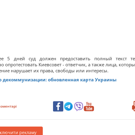
огих СМИ глава Украинского института национальной па
 Окружного админсуда, отметив, что это определени