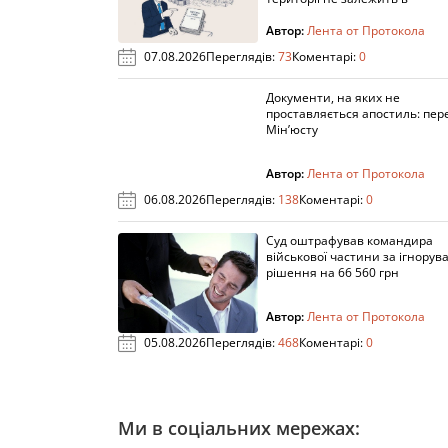
Подякувати
Підписатися на автора
Ві
Залиште Ваш коментар: