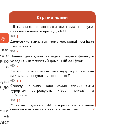
Стрічка новин
ШІ навчився створювати життєздатні віруси,
яких не існувало в природі, - NYT
1
аму
Денисенко зізналася, чому насправді поспішає
вийти заміж
ьной
7
ного
Навіщо досвідчені господині кладуть фольгу в
ичко
холодильник: простий домашній лайфхак
7
я о
Хто має платити за сімейну відпустку: британців
здивували очікування покоління Z
10
суда
Європу накрила нова хвиля спеки: яким
е до
курортам загрожують лісові пожежі та
небезпека
11
"Сміливо і мужньо": ЗМІ розкрили, хто врятував
український літак від дрона в Лейпцигу
9
Росіяни вчергове атакували Київ: виникли
масштабні пожежі, є постраждалі (фото)
12