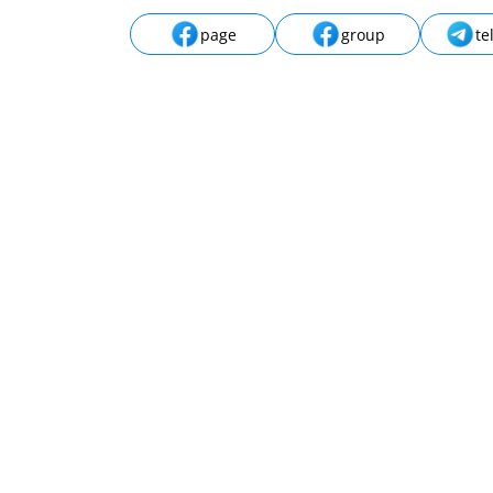
КОРИСТУЙТЕСЯ НАШИМИ СЕРВІС
КОНСУЛЬТАЦІЙ
БЕЗКОШТОВНА КОНСУЛЬТАЦІЯ
Отримайте швидку відповідь на юриди
зорієнтуватися у подальших діях
ВІДЕОДЗВІНОК ЮРИСТУ
Ви бачите свого юриста та консультуєт
йти до юриста в офіс
ОГОЛОСІТЬ ВЛАСНИЙ ТЕНДЕР
Про надання юридичної послуги та от
КАТАЛОГ ЮРИСТІВ
Пошук виконавця для вирішення Вашої
Популярні новини
Право співвласника