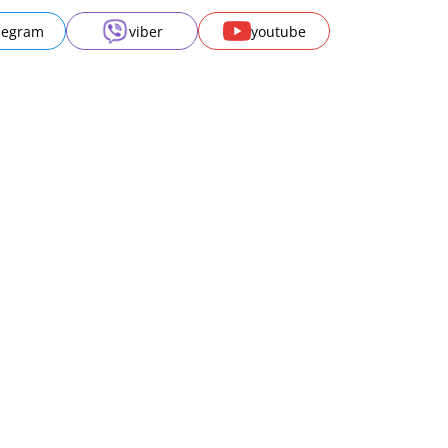
АМИ ДЛЯ ОТРИМАННЯ ЮРИДИЧНИХ ПОСЛУГ ТА
чне питання у нашому месенджері, яка допоможе Вам
есь з ним через екран , щоб отримати послугу Вам не потрібно
римайте найвигіднішу пропозицію
 проблеми за фильтрами, показниками та рейтингом
Дивитись усі н
Якщо суд встановив для