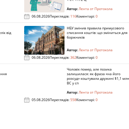
дключити рекламу
Дод