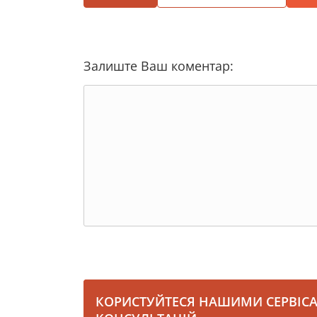
запрещает переименовывать проспект, а
рассматриваться по сути.
То есть, по решению суда временно пр
удовлетворили просьбу истца и не призна
Вятрович отметил, что закон четко определя
К таким основаниям относиться очевидная
истца; очевидные признаки противоправнос
свобод истца будет невозможен или сущест
Решение Киевсовета, по словам главы И
опасности и нарушать прав или интересо
переименование нет веских причин.
Згадайте новину:
КСУ відмовився розгл
Решения Киевсовет принимал по опре
общественное обсуждение (переименов
рассматривался комиссией по вопросам н
о переименовании проспекта поддержали б