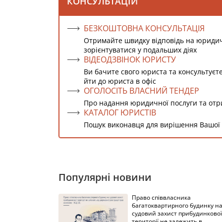
Вятрович также отметил, что не поздн
постановления. Это определение имеет право
являются участниками дела, если такое реш
Вспомните новость:
Последствия закона
Джерело:
Юридичний ресурс "Протокол"
0
1559
1
Переглядів
К
Сподобалося