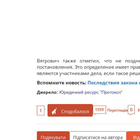
После распространения информации во мн
Владимир Вятрович, разъяснил решение