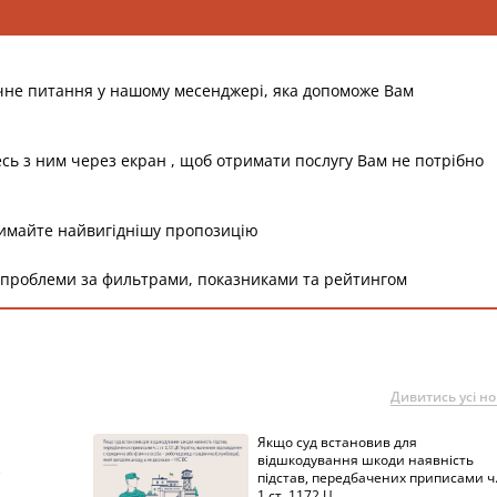
ее 5 дней суд должен предоставить полный текст те
 опротестовать Киевсовет - ответчик, а также лица, которы
ение нарушает их права, свободы или интересы.
 о декоммунизации: обновленная карта Украины
оментарі