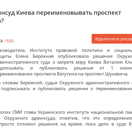
инсуд Киева переименовывать проспект
а?
Відключити рекл
1559
уководитель Института правовой политики и социал
ащиты Елена Бережная опубликовала решение Окруж
министративного суда о запрете мэру Киева Виталию Кл
одписывать и публиковать решение от 1 июн
реименовании проспекта Ватутина на проспект Шухевича.
 словам Бережной, судья Окружного административного 
у подписывать и публиковать решение о переименовани