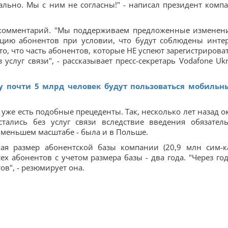
ально. Мы с ним не согласны!" - написал президент комп
й комментарий. "Мы поддерживаем предложенные изменен
ацию абонентов при условии, что будут соблюдены инте
о, что часть абонентов, которые НЕ успеют зарегистрироват
з услуг связи", - рассказывает пресс-секретарь Vodafone Ukr
ду почти 5 млрд человек будут пользоваться мобиль
уже есть подобные прецеденты. Так, несколько лет назад о
тались без услуг связи вследствие введения обязател
в меньшем масштабе - была и в Польше.
вая размер абонентской базы компании (20,9 млн сим-ка
х абонентов с учетом размера базы - два года. "Через го
в", - резюмирует она.