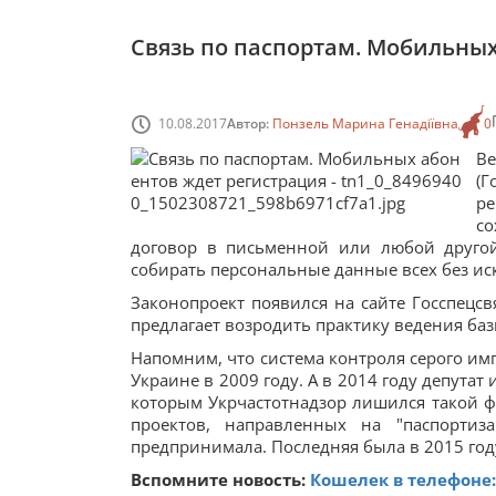
Связь по паспортам. Мобильных
10.08.2017
Автор:
Понзель Марина Генадіївна
0
В
(Г
р
со
договор в письменной или любой другой
собирать персональные данные всех без ис
Законопроект появился на сайте Госспецсв
предлагает возродить практику ведения ба
Напомним, что система контроля серого им
Украине в 2009 году. А в 2014 году депутат
которым Укрчастотнадзор лишился такой фу
проектов, направленных на "паспортиз
предпринимала. Последняя была в 2015 год
Вспомните новость:
Кошелек в телефоне