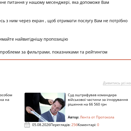
чне питання у нашому месенджері, яка допоможе Вам
есь з ним через екран , щоб отримати послугу Вам не потрібно
римайте найвигіднішу пропозицію
 проблеми за фильтрами, показниками та рейтингом
Дивитись усі н
пособом
Суд оштрафував командира
ка на
військової частини за ігнорування
рішення на 66 560 грн
Автор:
Лента от Протокола
05.08.2026
Переглядів:
256
Коментарі:
0