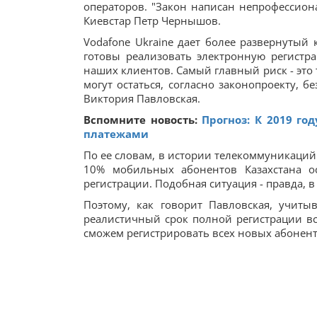
операторов. "Закон написан непрофессион
Киевстар Петр Чернышов.
Vodafone Ukraine дает более развернуты
готовы реализовать электронную регистр
наших клиентов. Самый главный риск - это т
могут остаться, согласно законопроекту, бе
Виктория Павловская.
Вспомните новость:
Прогноз: К 2019 го
платежами
По ее словам, в истории телекоммуникаций 
10% мобильных абонентов Казахстана ос
регистрации. Подобная ситуация - правда, 
Поэтому, как говорит Павловская, учиты
реалистичный срок полной регистрации все
сможем регистрировать всех новых абоненто