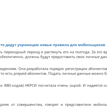
что дадут украинцам новые правила для мобильщиков
ть переходный период и растянуть его на полгода. За это в
 обезличенно, должны будут предоставить свои личные да
ведениям. Она разработала порядок регистрации абонентов
то есть prepaid-абонентов. Подать личные данные можно б
и IMEI-кодов) НКРСИ посчитала очень сырой. И надеется на
далек от совершенства, говорят и представители мобил