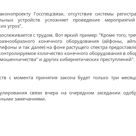
конопроекту Госспецсвязи, отсутствие системы регистр
ьных устройств усложняет проведение мероприяти
их угроз".
рослеживается с трудом. Вот яркий пример: "Кроме того, тре
азнообразного конечного оборудования (айфоны, айп
фоны и так далее) на фоне растущего спектра предоставл
неконтролируемое количество конечного оборудования в обо
мошенничества" и других кибернетических преступлений".
мств с момента принятия закона будет только три месяц
улирования связи вчера на очередном заседании одоб
льными замечаниями.