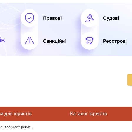
си для юристів
Каталог юристів
нтов ждет регис...