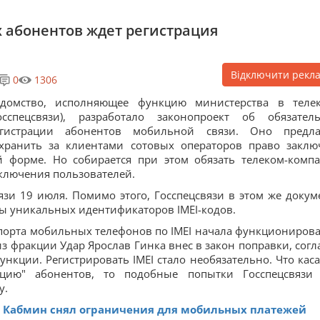
 абонентов ждет регистрация
Відключити рекл
0
1306
едомство, исполняющее функцию министерства в теле
осспецсвязи), разработало законопроект об обязател
егистрации абонентов мобильной связи. Оно предла
хранить за клиентами сотовых операторов право заклю
 форме. Но собирается при этом обязать телеком-комп
ключения пользователей.
язи 19 июля. Помимо этого, Госспецсвязи в этом же докум
зы уникальных идентификаторов IMEI-кодов.
порта мобильных телефонов по IMEI начала функционирова
 из фракции Удар Ярослав Гинка внес в закон поправки, согл
нкции. Регистрировать IMEI стало необязательно. Что каса
ацию" абонентов, то подобные попытки Госспецсвязи
у.
: Кабмин снял ограничения для мобильных платежей