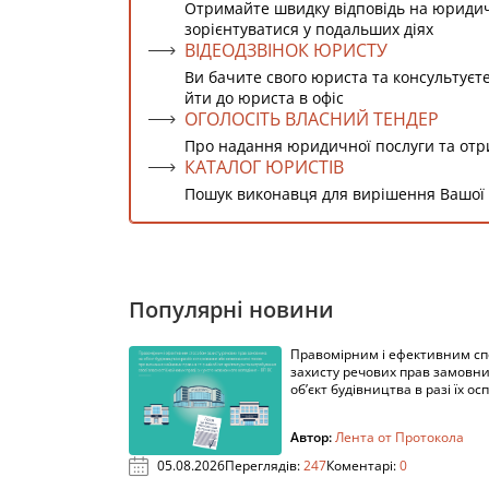
Отримайте швидку відповідь на юриди
зорієнтуватися у подальших діях
ВІДЕОДЗВІНОК ЮРИСТУ
Ви бачите свого юриста та консультуєт
йти до юриста в офіс
ОГОЛОСІТЬ ВЛАСНИЙ ТЕНДЕР
Про надання юридичної послуги та от
КАТАЛОГ ЮРИСТІВ
Пошук виконавця для вирішення Вашої
Популярні новини
Правомірним і ефективним с
захисту речових прав замовни
об’єкт будівництва в разі їх осп
Автор:
Лента от Протокола
05.08.2026
Переглядів:
247
Коментарі:
0