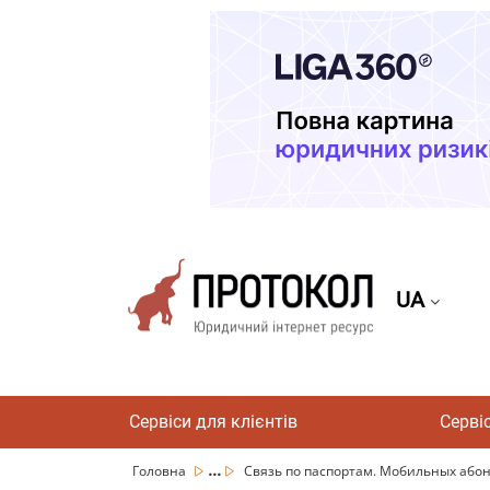
UA
Сервіси для клієнтів
Серві
...
Головна
Связь по паспортам. Мобильных абоне