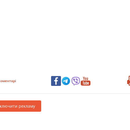
оментарі
дключити рекламу