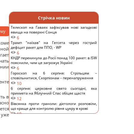
Стрічка новин
Телескоп на Гаваях зафіксував нові загадкові
аму
явища на поверхні Сонця
6
коме
Трамп "наїхав" на Гегсета через гострий
дефіцит ракет для ППО, - WP
ьной
6
гает
КНДР перекинула до Росії понад 100 ракет: в ISW
чать
пояснили, чим це загрожує Україні
ании
6
Гороскоп на 6 серпня: Стрільцям –
сповільнитися, Скорпіонам – перенапруження
енте
10
6 серпня: церковне свято сьогодні, яка
прикмета на Яблучний Спас обіцяє щастя
ть в
12
асно
Вівсянка проти граноли: дієтологи розповіли,
ется
що краще для контролю рівня цукру в крові
10
 уже
Чи можна заварювати чайний пакетик двічі:
відповідь експертів
11