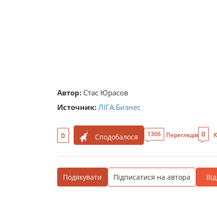
Автор:
Стас Юрасов
Источник:
ЛІГА.Бизнес
0
1306
0
Переглядів
К
Сподобалося
Подякувати
Підписатися на автора
Ві