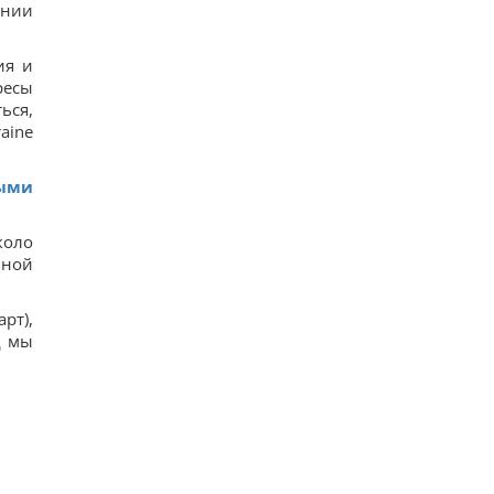
ании
ия и
ресы
ься,
aine
ными
коло
ьной
рт),
д мы