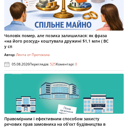
Чоловік помер, але позика залишилася: як фраза
«на його розсуд» коштувала дружині $1,1 млн ( ВС
у сп
Автор:
Лента от Протокола
05.08.2026
Переглядів:
525
Коментарі:
0
Правомірним і ефективним способом захисту
речових прав замовника на об’єкт будівництва в