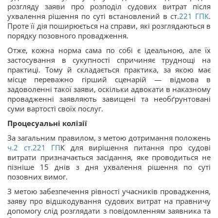
розгляду заяви про розподіл судових витрат після
ухвалення рішення по суті встановлений в ст.
221
ГПК
.
Проте її дія поширюється на справи, які розглядаються в
порядку позовного провадження.
Отже, кожна норма сама по собі є ідеальною, але їх
застосування в сукупності спричиняє труднощі на
практиці. Тому й складається практика, за якою має
місце переважно гірший сценарій — відмова в
задоволенні такої заяви, оскільки адвокати в наказному
провадженні заявляють завищені та необґрунтовані
суми вартості своїх послуг.
Процесуальні колізії
За загальним правилом, з метою дотримання положень
ч.2 ст.221 ГП
К для вирішення питання про судові
витрати призначається засідання, яке проводиться не
пізніше 15 днів з дня ухвалення рішення по суті
позовних вимог.
З метою забезпечення рівності учасників провадження,
заяву про відшкодування судових витрат на правничу
допомогу слід розглядати з повідомленням заявника та