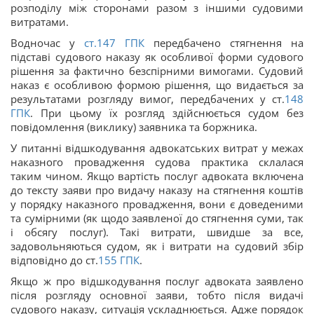
розподілу між сторонами разом з іншими судовими
витратами.
Водночас у
ст.
147
ГПК
передбачено стягнення на
підставі судового наказу як особливої форми судового
рішення за фактично безспірними вимогами. Судовий
наказ є особливою формою рішення, що видається за
результатами розгляду вимог, передбачених у ст.
148
ГПК
. При цьому їх розгляд здійснюється судом без
повідомлення (виклику) заявника та боржника.
У питанні відшкодування адвокатських витрат у межах
наказного провадження судова практика склалася
таким чином. Якщо вартість послуг адвоката включена
до тексту заяви про видачу наказу на стягнення коштів
у порядку наказного провадження, вони є доведеними
та сумірними (як щодо заявленої до стягнення суми, так
і обсягу послуг). Такі витрати, швидше за все,
задовольняються судом, як і витрати на судовий збір
відповідно до ст.
155
ГПК
.
Якщо ж про відшкодування послуг адвоката заявлено
після розгляду основної заяви, тобто після видачі
судового наказу, ситуація ускладнюється. Адже порядок