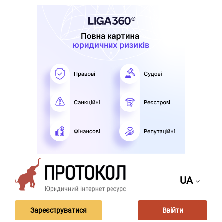
UA
Зареєструватися
Ввійти