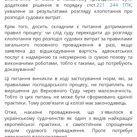
додаткове рішення в порядку стст.
221
244
ГПК
,
ухвалене за результатами розгляду клопотання про
розподіл судових витрат.
Крім того, досить складним є питання дотримання
правил процесу: чи слід суду переходити до розгляду
клопотання про розподіл судових витрат за правилами
загального позовного провадження в разі, якщо
заявлена до відшкодування вартість адвокатських
послуг є надмірною та несумірною із сумою позову та
виконаними роботами, тобто є такими, що потребують
доказування?
Ці питання виникли в ході застосування норм, які, за
правилами господарського процесу, не потраплять на
вирішення до Верховного Суду через малозначність.
Тобто із цих питань не може бути сформовано єдиної
практики. Тому розв’язати ці колізії має законодавець.
Отже, наказне провадження, що з᾽явилося в
українському судочинстві як один з видів найкращої
європейської практики, є самостійним спрощеним
видом судового провадження. Проте потребує
незначного вдосконалення.