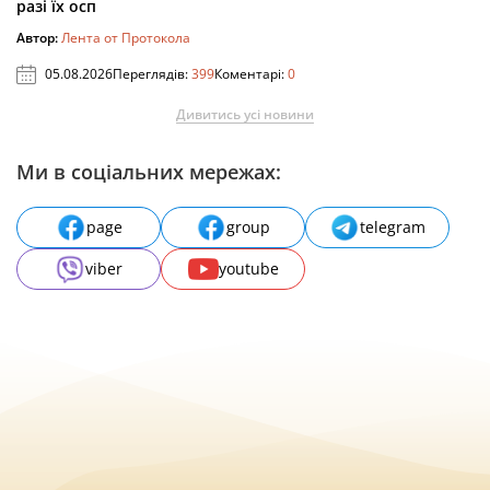
разі їх осп
Автор:
Лента от Протокола
05.08.2026
Переглядів:
399
Коментарі:
0
Дивитись усі новини
Ми в соціальних мережах:
page
group
telegram
viber
youtube