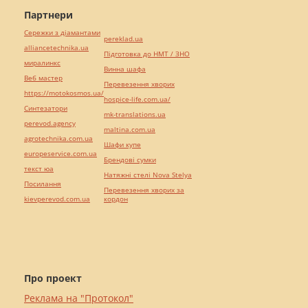
Партнери
Сережки з діамантами
pereklad.ua
alliancetechnika.ua
Підготовка до НМТ / ЗНО
миралинкс
Винна шафа
Веб мастер
Перевезення хворих
https://motokosmos.ua/
hospice-life.com.ua/
Синтезатори
mk-translations.ua
perevod.agency
maltina.com.ua
agrotechnika.com.ua
Шафи купе
europeservice.com.ua
Брендові сумки
текст юа
Натяжні стелі Nova Stelya
Посилання
Перевезення хворих за
kievperevod.com.ua
кордон
Про проект
Реклама на "Протокол"