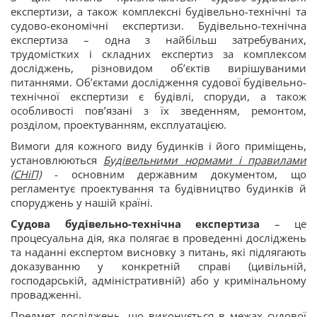
експертизи, а також комплексні будівельно-технічні та
судово-економічні експертизи. Будівельно-технічна
експертиза – одна з найбільш затребуваних,
трудомістких і складних експертиз за комплексом
досліджень, різновидом об’єктів вирішуваними
питаннями. Об’єктами дослідження судової будівельно-
технічної експертизи є будівлі, споруди, а також
особливості пов’язані з їх зведенням, ремонтом,
розділом, проектуванням, експлуатацією.
Вимоги для кожного виду будинків і його приміщень,
установлюються
Будівельними нормами і правилами
(СНіП)
- основним державним документом, що
регламентує проектування та будівництво будинків й
споруджень у нашій країні.
Судова будівельно-технічна експертиза
– це
процесуальна дія, яка полягає в проведенні досліджень
та наданні експертом висновку з питань, які підлягають
доказуванню у конкретній справі (цивільній,
господарській, адміністративній) або у кримінальному
провадженні.
Предмет досліджень, що виконується в межах судової