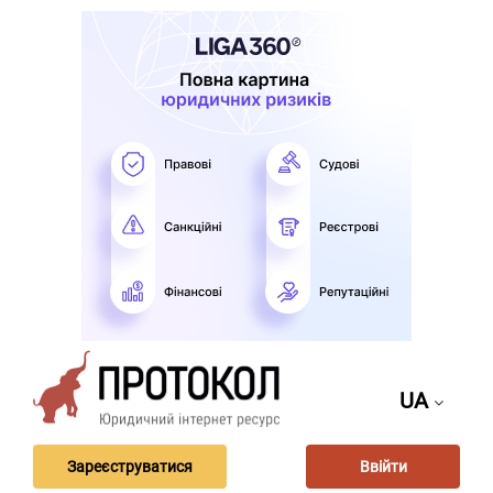
UA
Зареєструватися
Ввійти