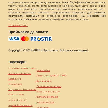
сторінках даного ресурсу, якщо не вказано інше. Під інформацією розуміються
тексти, коментарі, статті, фотозображення, малюнки, ящик-шота, скани, відео,
аудіо, інші матеріали. При використанні матеріалів, розміщених на веб -
сторінках «Протокол» наявність гіперпосилання відкритого для індексації
пошуковими системами на protocol.ua обов`язкове. Під використанням
розуміється копіювання, адаптація, рерайтинг, модифікація тощо.
Повний текст
Приймаємо до оплати
Copyright © 2014-2026 «Протокол». Всі права захищені.
Партнери
Сережки з діамантами
pereklad.ua
alliancetechnika.ua
Підготовка до НМТ / ЗНО
миралинкс
Винна шафа
Веб мастер
Перевезення хворих
https://motokosmos.ua/
hospice-life.com.ua/
Синтезатори
mk-translations.ua
perevod.agency
maltina.com.ua
agrotechnika.com.ua
Шафи купе