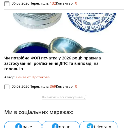
06.08.2026
Переглядів:
132
Коментарі:
0
Чи потрібна ФОП печатка у 2026 році: правила
застосування, роз'яснення ДПС та відповіді на
головні з
Автор:
Лента от Протокола
05.08.2026
Переглядів:
369
Коментарі:
0
Дивитись всі консультації
Ми в соціальних мережах:
page
group
telegram