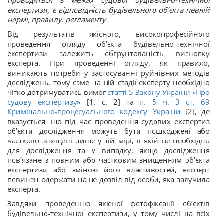
проводяться в межах судової будівельно-технічної
експертизи, є відповідність будівельного об’єкта певній
нормі, правилу, регламенту.
Від результатів якісного, високопрофесійного
проведення огляду об’єкта будівельно-технічної
експертизи залежить обґрунтованість висновку
експерта. При проведенні огляду, як правило,
виникають потреби у застосуванні руйнівних методів
досліджень, тому саме на цій стадії експерту необхідно
чітко дотримуватись вимог
статті 5 Закону України «
Про
судову експертизу
» [1. c. 2] та
п. 5 ч. 3 ст. 69
Кримінально-процесуального кодексу України
[2], де
вказується, що під час проведення судових експертиз
об’єкти дослідження можуть бути пошкоджені або
частково знищені лише у тій мірі, в якій це необхідно
для дослідження та у випадку, якщо дослідження
пов’язане з повним або частковим знищенням об’єкта
експертизи або зміною його властивостей, експерт
повинен одержати на це дозвіл від особи, яка залучила
експерта.
Завдяки проведенню якісної фотофіксації об’єктів
будівельно-технічної експертизи, у тому числі на всіх