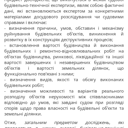
будівельно-технічної експертизи, являє собою фактичні
дані, які встановлюються експертом за конкретними
матеріалами досудового розслідування чи судовими
справами і включає:
- визначення причини, умов, обставин і механізму
руйнування будівельних об’єктів, виникнення й
розвитку в їх конструкціях деструктивних процесів;
- встановлення вартості будівництва й виконання
будівельних і ремонтно-відновлювальних робіт на
об’єктах будівництва, ринкової, ліквідаційної та іншої
вартості завершених і незавершених будівництвом
об’єктів і вартості земельних ділянок, що
функціонально пов’язані з ними;
- визначення видів, якості та обсягу виконаних
будівельних робіт;
- визначення можливості та варіантів реального
розподілу об’єктів нерухомості між співвласниками
відповідно до умов, які завдані судом при розгляді
спорів щодо права власності на будівельні об’єкти та
земельні ділянки.
Отже,
загальним предметом досліджень, які