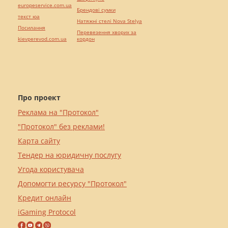
europeservice.com.ua
Брендові сумки
текст юа
Натяжні стелі Nova Stelya
Посилання
Перевезення хворих за
kievperevod.com.ua
кордон
Про проект
Реклама на "Протокол"
"Протокол" без реклами!
Карта сайту
Тендер на юридичну послугу
Угода користувача
Допомогти ресурсу "Протокол"
Кредит онлайн
iGaming Protocol