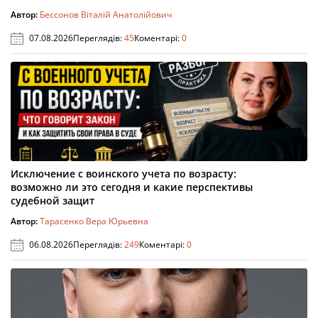
Автор:
Бессонов Віталій Анатолійович
07.08.2026
Переглядів:
45
Коментарі:
0
Исключение с воинского учета по возрасту:
возможно ли это сегодня и какие перспективы
судебной защит
Автор:
Тарасенко Вера Юрьевна
06.08.2026
Переглядів:
249
Коментарі:
0