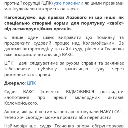
протидії корупції (ЦПК)
уже пояснили
як цими правками
маніпулювали на користь олігарха.
Наголошуємо, що правки Лозового ні що інше, як
спеціально створені норми для порятунку «своїх»
від антикорупційних органів.
Є лише один шанс виправити цю помилку та
продовжити судовий процес над Коломойським. За
даними авторозподілу на сайті суду, рішення Ткаченка
вже оскаржили до апеляції ВАКС.
ЦПК і далі слідкуватиме за рухом справи та закликає
забезпечити публічну трансляцію суду через
резонансність справи.
Джерело:
ЦПК
Суддя ВАКС Ткаченко ВІДМОВИВСЯ розглядати
клопотання про арешт мільярдних активів
Коломойського.
Активи, які раніше тимчасово арештовували НАБУ і САП,
тепер хоч сьогодні можна продати або переписати.
Найімовірніше, суддя Ткаченко знову обґрунтовував