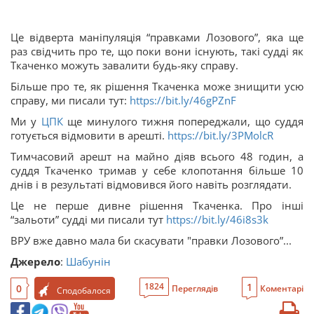
Це відверта маніпуляція “правками Лозового”, яка ще
раз свідчить про те, що поки вони існують, такі судді як
Ткаченко можуть завалити будь-яку справу.
Більше про те, як рішення Ткаченка може знищити усю
справу, ми писали тут:
https://bit.ly/46gPZnF
Ми у
ЦПК
ще минулого тижня попереджали, що суддя
готується відмовити в арешті.
https://bit.ly/3PMolcR
Тимчасовий арешт на майно діяв всього 48 годин, а
суддя Ткаченко тримав у себе клопотання більше 10
днів і в результаті відмовився його навіть розглядати.
Це не перше дивне рішення Ткаченка. Про інші
“зальоти” судді ми писали тут
https://bit.ly/46i8s3k
ВРУ вже давно мала би скасувати "правки Лозового”...
Джерело
:
Шабунін
1
1824
0
Переглядів
Коментарі
Сподобалося