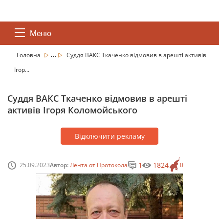
Меню
...
Головна
Суддя ВАКС Ткаченко відмовив в арешті активів
Ігор...
Суддя ВАКС Ткаченко відмовив в арешті
активів Ігоря Коломойського
Відключити рекламу
1
1824
25.09.2023
Автор:
Лента от Протокола
0