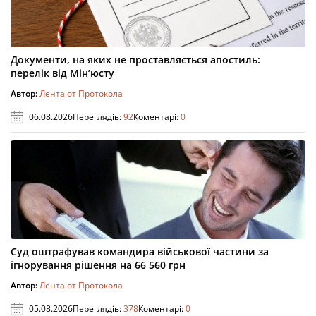
Документи, на яких не проставляється апостиль:
перелік від Мін’юсту
Автор:
Лента от Протокола
06.08.2026
Переглядів:
92
Коментарі:
0
Суд оштрафував командира військової частини за
ігнорування рішення на 66 560 грн
Автор:
Лента от Протокола
05.08.2026
Переглядів:
378
Коментарі:
0