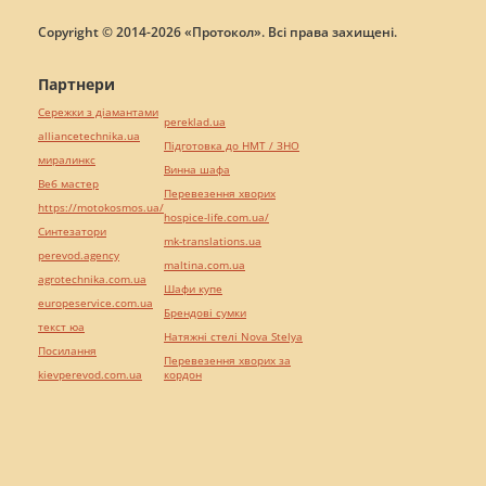
Copyright © 2014-2026 «Протокол». Всі права захищені.
Партнери
Сережки з діамантами
pereklad.ua
alliancetechnika.ua
Підготовка до НМТ / ЗНО
миралинкс
Винна шафа
Веб мастер
Перевезення хворих
https://motokosmos.ua/
hospice-life.com.ua/
Синтезатори
mk-translations.ua
perevod.agency
maltina.com.ua
agrotechnika.com.ua
Шафи купе
europeservice.com.ua
Брендові сумки
текст юа
Натяжні стелі Nova Stelya
Посилання
Перевезення хворих за
kievperevod.com.ua
кордон