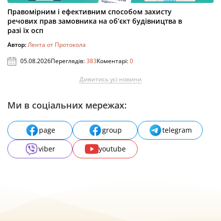
Правомірним і ефективним способом захисту
речових прав замовника на об’єкт будівництва в
разі їх осп
Автор:
Лента от Протокола
05.08.2026
Переглядів:
383
Коментарі:
0
Дивитись усі новини
Ми в соціальних мережах:
page
group
telegram
viber
youtube