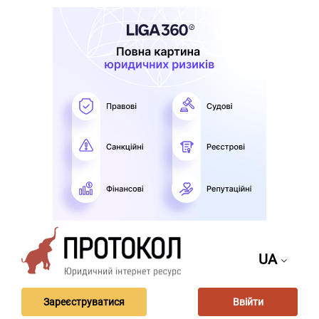
UA
Зареєструватися
Ввійти