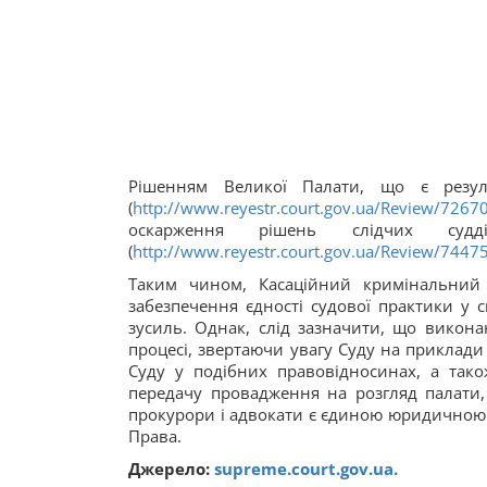
Рішенням Великої Палати, що є резуль
(
http://www.reyestr.court.gov.ua/Review/7267
оскарження рішень слідчих суд
(
http://www.reyestr.court.gov.ua/Review/7447
Таким чином, Касаційний кримінальний
забезпечення єдності судової практики у 
зусиль. Однак, слід зазначити, що викон
процесі, звертаючи увагу Суду на приклад
Суду у подібних правовідносинах, а тако
передачу провадження на розгляд палати, 
прокурори і адвокати є єдиною юридичною 
Права.
Джерело:
supreme.court.gov.ua.