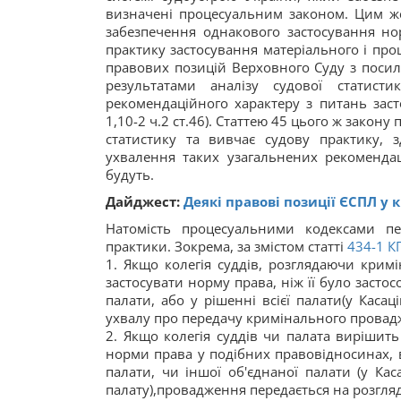
визначені процесуальним законом. Цим ж
забезпечення однакового застосування но
практику застосування матеріального і про
правових позицій Верховного Суду з посил
результатами аналізу судової статист
рекомендаційного характеру з питань заст
1,10-2 ч.2 ст.46). Статтею 45 цього ж закон
статистику та вивчає судову практику, 
ухвалення таких узагальнених рекоменд
будуть.
Дайджест:
Деякі правові позиції ЄСПЛ у
Натомість процесуальними кодексами пе
практики. Зокрема, за змістом статті
434-1
К
1. Якщо колегія суддів, розглядаючи крим
застосувати норму права, ніж її було засто
палати, або у рішенні всієї палати(у Каса
ухвалу про передачу кримінального провадж
2. Якщо колегія суддів чи палата вирішит
норми права у подібних правовідносинах, ви
палати, чи іншої об'єднаної палати (у Ка
палату),провадження передається на розгляд