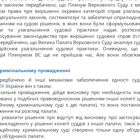
е законом передбачено, що Пленум Верховного Суду з м
рм права при вирішенні окремих категорій справ узагал
цесуального законів, систематизує та забезпечує оприлюдн
анням на судові рішення, в яких вони були сформульовані
ики та узагальнення судової практики надає роз’ясн
осування законодавства при вирішенні судових справ (п.п
у передбачено, що Велика Палата Верховного Суду аналізує су
здійснює узагальнення судової практики. Очевидно, що
ацій Пленумом ВС ще не прийшов час. Але вони обов'яз
 кримінальному провадженні
редбачено й інші механізми забезпечення єдності суд
ПК
України він є таким.
інальне провадження, дійде висновку про необхідність ін
совано у подібних правовідносинах рішенням іншої колегії ці
ційному кримінальному суді є дві палати), то вона постано
ення на розгляд палати.
ь ухвалити рішення про відступ від висновку про застосув
кладеного у рішенні колегії суддів з іншої палати, такої і
саційному кримінальному суді створено тільки одну об'єд
 об'єднаної палати.