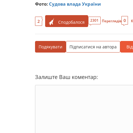
Фото:
Судова влада України
0
2301
2
Переглядів
К
Сподобалося
Подякувати
Підписатися на автора
Ві
Залиште Ваш коментар: