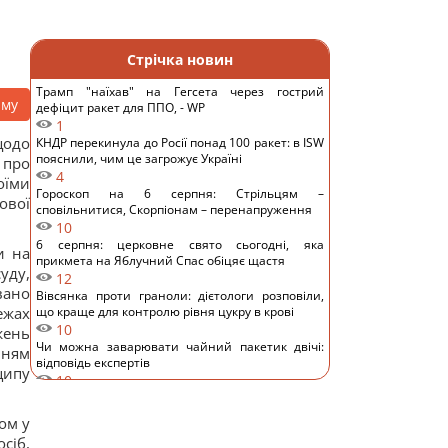
Стрічка новин
Трамп "наїхав" на Гегсета через гострий
аму
дефіцит ракет для ППО, - WP
1
щодо
КНДР перекинула до Росії понад 100 ракет: в ISW
пояснили, чим це загрожує Україні
 про
4
оїми
Гороскоп на 6 серпня: Стрільцям –
ової
сповільнитися, Скорпіонам – перенапруження
10
6 серпня: церковне свято сьогодні, яка
и на
прикмета на Яблучний Спас обіцяє щастя
уду,
12
вано
Вівсянка проти граноли: дієтологи розповіли,
ежах
що краще для контролю рівня цукру в крові
10
жень
Чи можна заварювати чайний пакетик двічі:
нням
відповідь експертів
ципу
10
Невелика група змій вторглася й захопила
цілий острів: як їм це вдалося
ом у
11
сіб,