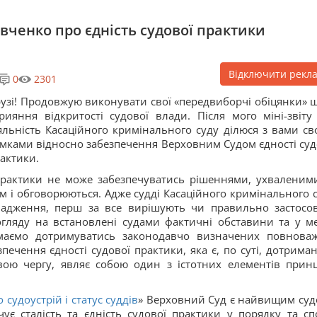
евченко про єдність судової практики
Відключити рекл
0
2301
узі! Продовжую виконувати свої «передвиборчі обіцянки» 
рияння відкритості судової влади. Після мого міні-звіту
яльність Касаційного кримінального суду ділюся з вами св
мками відносно забезпечення Верховним Судом єдності суд
актики.
 практики не може забезпечуватись рішеннями, ухваленим
ам і обговорюються. Адже судді Касаційного кримінального с
вадження, перш за все вирішують чи правильно застосо
огляду на встановлені судами фактичні обставини та у м
и маємо дотримуватись законодавчо визначених повнова
печення єдності судової практики, яка є, по суті, дотрима
вою чергу, являє собою один з істотних елементів прин
 судоустрій і статус суддів
» Верховний Суд є найвищим суд
ує сталість та єдність судової практики у порядку та спо