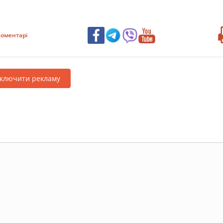
оментарі
дключити рекламу