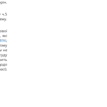
рін.
 ч.5
му.
ової
 які
2896
;
ізму
м не
суду
шить
щодо
і).