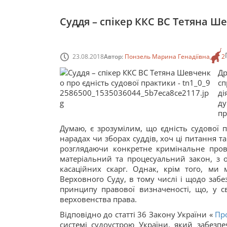
Суддя – спікер ККС ВС Тетяна Ш
23.08.2018
Автор:
Понзель Марина Генадіївна
2
Др
сп
ді
ду
пр
Думаю, є зрозумілим, що єдність судової
нарадах чи зборах суддів, хоч ці питання т
розглядаючи конкретне кримінальне про
матеріальний та процесуальний закон, з 
касаційних скарг. Однак, крім того, м
Верховного Суду, в тому числі і щодо забез
принципу правової визначеності, що, у с
верховенства права.
Відповідно до статті 36 Закону України «
Про
системі судоустрою України, який забезпеч