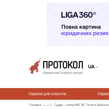
UA
Сервіси для клієнтів
Серві
...
Головна
Суддя – спікер ККС ВС Тетяна Шевченко