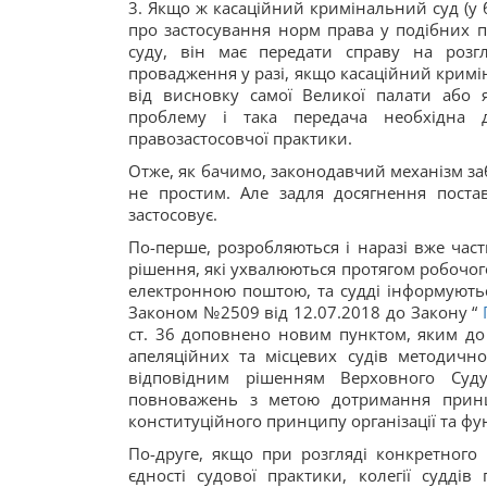
3. Якщо ж касаційний кримінальний суд (у б
про застосування норм права у подібних п
суду, він має передати справу на розг
провадження у разі, якщо касаційний кримін
від висновку самої Великої палати або
проблему і така передача необхідна 
правозастосовчої практики.
Отже, як бачимо, законодавчий механізм за
не простим. Але задля досягнення пост
застосовує.
По-перше, розробляються і наразі вже час
рішення, які ухвалюються протягом робочог
електронною поштою, та судді інформуютьс
Законом №2509 від 12.07.2018 до Закону “
ст. 36 доповнено новим пунктом, яким до
апеляційних та місцевих судів методичн
відповідним рішенням Верховного Суд
повноважень з метою дотримання принци
конституційного принципу організації та фу
По-друге, якщо при розгляді конкретного
єдності судової практики, колегії суддів