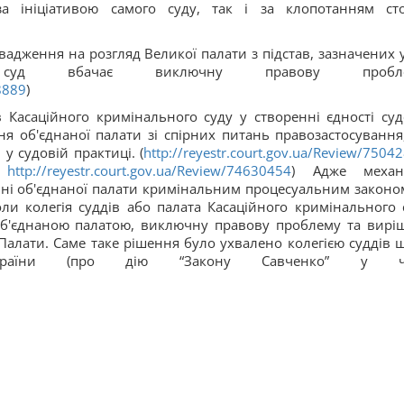
за ініціативою самого суду, так і за клопотанням сто
вадження на розгляд Великої палати з підстав, зазначених у
уд вбачає виключну правову пробле
8889
)
в Касаційного кримінального суду у створенні єдності суд
ня об'єднаної палати зі спірних питань правозастосування,
у судовій практиці. (
http://reyestr.court.gov.ua/Review/7504
;
http://reyestr.court.gov.ua/Review/74630454
) Адже механ
енні об'єднаної палати кримінальним процесуальним законо
и колегія суддів або палата Касаційного кримінального 
об'єднаною палатою, виключну правову проблему та вирі
Палати. Саме таке рішення було ухвалено колегією суддів 
їни (про дію “Закону Савченко” у час