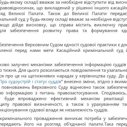
удь-якому складі) вважає за необхідне відступити від висн
равовідносинах, що викладений у рішенні іншого касацій
ляд Великої Палати. Також до Великої Палати передає
альний суд у будь-якому складі вважає за необхідне відсту
 якщо дійде висновку, що справа містить виключну пра
для забезпечення розвитку права та формування єд
безпечення Верховним Судом єдності судової практики є до
авленої перед нами мети Касаційний кримінальний суд 
тково залучені механізми забезпечення інформацією суддів
о тижня. Для цього розсилаються повідомлення та узагальн
я про це на щотижневих нарадах у керівництва суду. До р
Про судоустрій і статус суддів
” внесено зміни, згідно з яким
 повноважень Верховного Суду віднесено також забезпеч
ою інформацією з питань правозастосування. Сподіваюсь
у буде впроваджено ефективний механізм реалізації
пу правової визначеності, а також з урахуванням та
нкціонування судової влади як незалежність суддів.
 кримінального провадження виникає потреба у забезпеч
 передають його на розгляд об'єднаної палати.Така пере