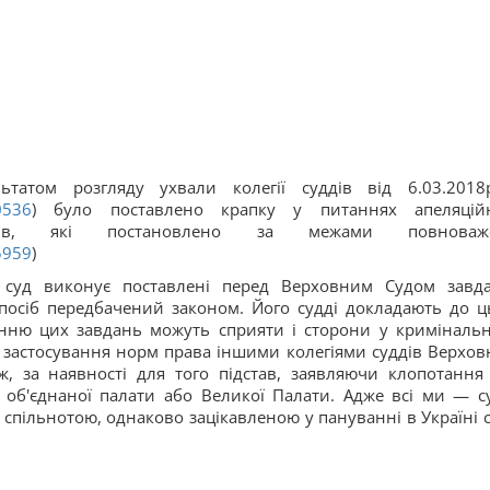
татом розгляду ухвали колегії суддів від 6.03.2018
0536
) було поставлено крапку у питаннях апеляцій
дів, які постановлено за межами повноваже
5959
)
 суд виконує поставлені перед Верховним Судом завд
спосіб передбачений законом. Його судді докладають до ц
анню цих завдань можуть сприяти і сторони у криміналь
и застосування норм права іншими колегіями суддів Верхов
ж, за наявності для того підстав, заявляючи клопотання
об'єднаної палати або Великої Палати. Адже всі ми — су
спільнотою, однаково зацікавленою у пануванні в Україні 