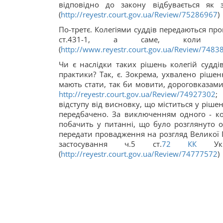
відповідно до закону відбувається як 
(
http://reyestr.court.gov.ua/Review/75286967
)
По-третє. Колегіями суддів передаються про
ст.431-1, а саме, коли с
(
http://www.reyestr.court.gov.ua/Review/7483
Чи є наслідки таких рішень колегій судді
практики? Так, є. Зокрема, ухвалено рішен
мають стати, так би мовити, дороговказами 
http://reyestr.court.gov.ua/Review/74927302
відступу від висновку, що міститься у ріш
передбачено. За виключенням одного - кол
побачить у питанні, що було розглянуто 
передати провадження на розгляд Великої 
застосування ч.5 ст.
72
КК
Укра
(
http://reyestr.court.gov.ua/Review/74777572
)