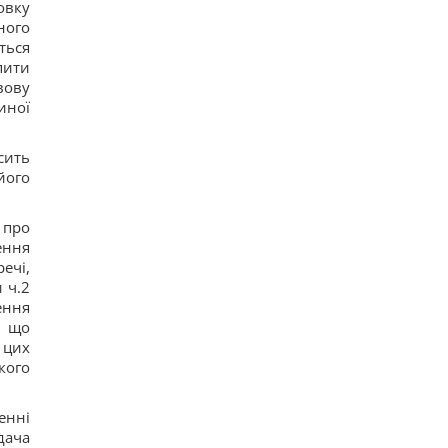
овку
18
ного
Ексголовком ставив пускові РФ у пріоритет,
питання – до МО, – Цибулько
ться
13
пити
Їсть майже безупинно: у районі Чорнобильської
вову
АЕС помітили ненажерливе загадкове звірятко
иної
17
Ці знаки Зодіаку нарешті здійснять прорив, на
який так довго чекали
сить
12
його
Новітні американські винищувачі F-35C вже
виглядають абсолютно "іржавими" (відео)
13
 про
ення
ечі,
и ч.2
ення
, що
 цих
кого
енні
дача