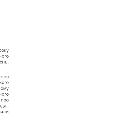
року
ного
нь.
ання
ього
ному
ного
 про
дді,
сили