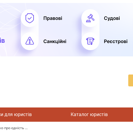
си для юристів
Каталог юристів
 про єдність ...