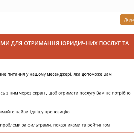
Дод
АМИ ДЛЯ ОТРИМАННЯ ЮРИДИЧНИХ ПОСЛУГ ТА
чне питання у нашому месенджері, яка допоможе Вам
есь з ним через екран , щоб отримати послугу Вам не потрібно
римайте найвигіднішу пропозицію
 проблеми за фильтрами, показниками та рейтингом