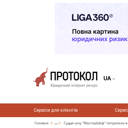
UA
Сервіси для клієнтів
Серві
...
Головна
Суддя шоу "МастерШеф" потрапила в Д