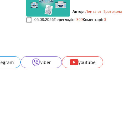
Автор:
Лента от Протокола
05.08.2026
Переглядів:
399
Коментарі:
0
legram
viber
youtube