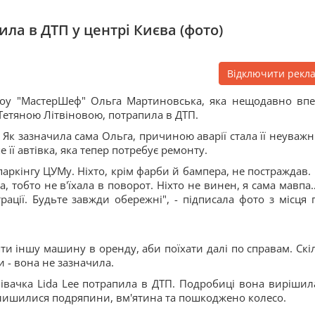
а в ДТП у центрі Києва (фото)
Відключити рекл
 шоу "МастерШеф" Ольга Мартиновська, яка нещодавно вп
Тетяною Літвіновою, потрапила в ДТП.
 Як зазначила сама Ольга, причиною аварії стала її неуважні
 її автівка, яка тепер потребує ремонту.
паркінгу ЦУМу. Ніхто, крім фарби й бампера, не постраждав. 
а, тобто не в'їхала в поворот. Ніхто не винен, я сама мавпа
рації. Будьте завжди обережні", - підписала фото з місця п
ти іншу машину в оренду, аби поїхати далі по справам. Скі
 - вона не зазначила.
півачка Lida Lee потрапила в ДТП. Подробиці вона вирішил
залишилися подряпини, вм'ятина та пошкоджено колесо.