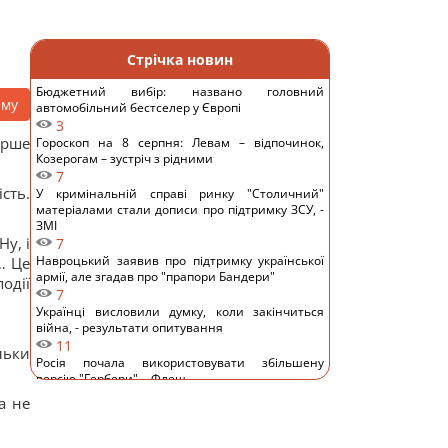
Стрічка новин
Бюджетний вибір: названо головний
аму
автомобільний бестселер у Європі
3
ерше
Гороскоп на 8 серпня: Левам – відпочинок,
Козерогам – зустріч з рідними
7
сть.
У кримінальній справі ринку "Столичний"
матеріалами стали дописи про підтримку ЗСУ, -
ЗМІ
Ну, і
7
Навроцький заявив про підтримку української
… Це
армії, але згадав про "прапори Бандери"
одії
7
Українці висловили думку, коли закінчиться
війна, - результати опитування
11
льки
Росія почала використовувати збільшену
версію "Гербери", - Флеш
10
а не
Смачна сирна запіканка з рисом: старовинний
рецепт по-українськи
12