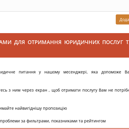
Дод
САМИ ДЛЯ ОТРИМАННЯ ЮРИДИЧНИХ ПОСЛУГ Т
ридичне питання у нашому месенджері, яка допоможе В
тесь з ним через екран , щоб отримати послугу Вам не потріб
римайте найвигіднішу пропозицію
 проблеми за фильтрами, показниками та рейтингом