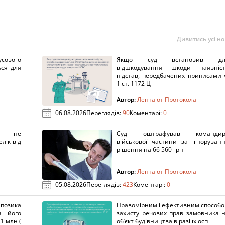
Дивитись усі н
сового
Якщо суд встановив дл
ься для
відшкодування шкоди наявніс
підстав, передбачених приписами 
1 ст. 1172 Ц
Автор:
Лента от Протокола
06.08.2026
Переглядів:
90
Коментарі:
0
х не
Суд оштрафував командир
лік від
військової частини за ігноруван
рішення на 66 560 грн
Автор:
Лента от Протокола
05.08.2026
Переглядів:
423
Коментарі:
0
озика
Правомірним і ефективним способ
а його
захисту речових прав замовника 
1 млн (
об’єкт будівництва в разі їх осп