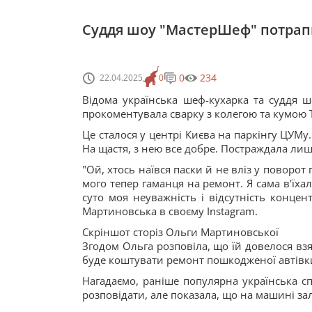
Суддя шоу "МастерШеф" потрапил
0
234
22.04.2025
0
Відома українська шеф-кухарка та суддя
прокоментувала сварку з колегою та кумою 
Це сталося у центрі Києва на паркінгу ЦУМу.
На щастя, з нею все добре. Постраждала лише
"Ой, хтось наївся паски й не вліз у поворот 
мого тепер гаманця на ремонт. Я сама в'їхал
суто моя неуважність і відсутність концент
Мартиновська в своєму Instagram.
Скріншот сторіз Ольги Мартиновської
Згодом Ольга розповіла, що їй довелося взя
буде коштувати ремонт пошкодженої автівки
Нагадаємо, раніше популярна українська с
розповідати, але показала, що на машині 