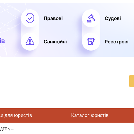
си для юристів
Каталог юристів
ТП у ...