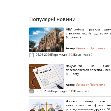
Популярні новини
НБУ змінив правила приму
списання коштів: що змінит
боржників
Автор:
Лента от Протокола
06.08.2026
Переглядів:
323
Коментарі:
0
Документи, на яки
проставляється апостиль: пере
Мін’юсту
Автор:
Лента от Протокола
06.08.2026
Переглядів:
119
Коментарі:
0
Чоловік помер, але п
залишилася: як фраза «н
розсуд» коштувала дружині $1,