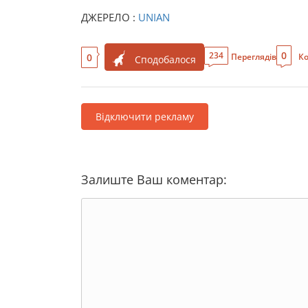
ДЖЕРЕЛО :
UNIAN
0
234
0
Переглядів
Ко
Сподобалося
Відключити рекламу
Залиште Ваш коментар: