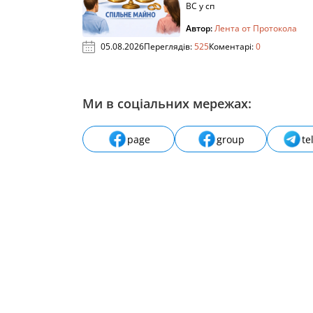
ВС у сп
Автор:
Лента от Протокола
05.08.2026
Переглядів:
525
Коментарі:
0
Ми в соціальних мережах:
page
group
te