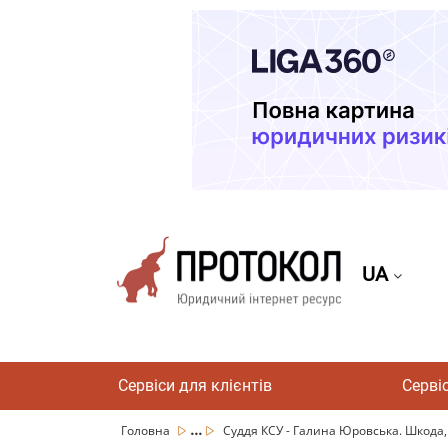
UA
Сервіси для клієнтів
Серві
...
Головна
Суддя КСУ - Галина Юровська. Шкода, 