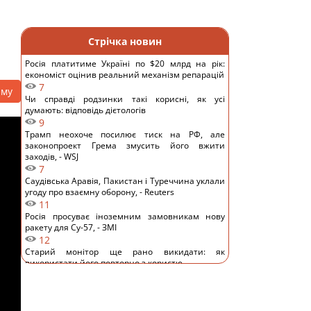
Стрічка новин
Росія платитиме Україні по $20 млрд на рік:
економіст оцінив реальний механізм репарацій
7
аму
Чи справді родзинки такі корисні, як усі
думають: відповідь дієтологів
9
Трамп неохоче посилює тиск на РФ, але
законопроект Грема змусить його вжити
заходів, - WSJ
7
Саудівська Аравія, Пакистан і Туреччина уклали
угоду про взаємну оборону, - Reuters
11
Росія просуває іноземним замовникам нову
ракету для Су-57, - ЗМІ
12
Старий монітор ще рано викидати: як
використати його повторно з користю
10
Одна фраза миттєво поставить на місце
зверхню людину: психолог розкрила секрет
12