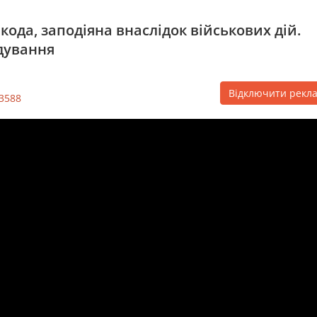
ода, заподіяна внаслідок військових дій.
дування
Відключити рекл
3588