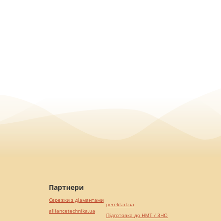
Партнери
Сережки з діамантами
pereklad.ua
alliancetechnika.ua
Підготовка до НМТ / ЗНО