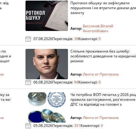
: від
Протокол обшуку: як зафіксувати
ь
порушення і не втратити докази дл
захисту
Бессонов Віталій
Автор:
Анатолійович
07.08.2026
Переглядів:
38
Коментарі:
0
 по
Спільне проживання без шлюбу:
одня и
особливості доведення та юридичні
защит
ризики
на
Автор:
Лента от Протокола
06.08.2026
Переглядів:
94
Коментарі:
0
ку за
Чи потрібна ФОП печатка у 2026 роц
та які
правила застосування, роз'яснення
ДПС та відповіді на головні з
на
Автор:
Лента от Протокола
05.08.2026
Переглядів:
351
Коментарі:
0