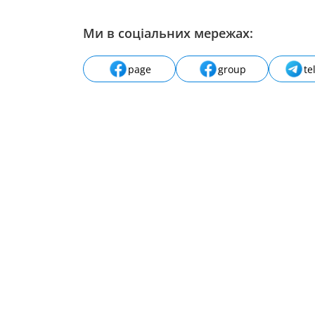
Ми в соціальних мережах:
page
group
te