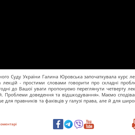
ного Суду України Галина Юровська започаткувала курс ле
 лекцій - простими словами говорити про складні пробл
годні до Вашої уваги пропонуємо переглянути четверту лек
ій. Проблеми доведення та відшкодування». Маємо сподіва
е для правників та фахівців у галузі права, але й для широ
оментарі