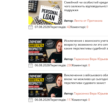
Сімейний чи особистий кредит
чого залежить відповідальніст
подружжя
Автор:
Лента от Протокола
07.08.2026
Переглядів:
42
Коментарі:
0
Исключение с воинского учета
возрасту: возможно ли это сег
какие перспективы судебной 
Автор:
Тарасенко Вера Юрьев
06.08.2026
Переглядів:
230
Коментарі:
0
Виключення з військового облі
віком: чи можливо це сьогодні 
перспективи судового захист
Автор:
Тарасенко Вера Юрьев
06.08.2026
Переглядів:
117
Коментарі:
0