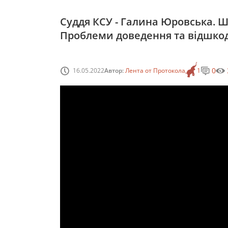
Суддя КСУ - Галина Юровська. Шк
Проблеми доведення та відшко
0
16.05.2022
Автор:
Лента от Протокола
1