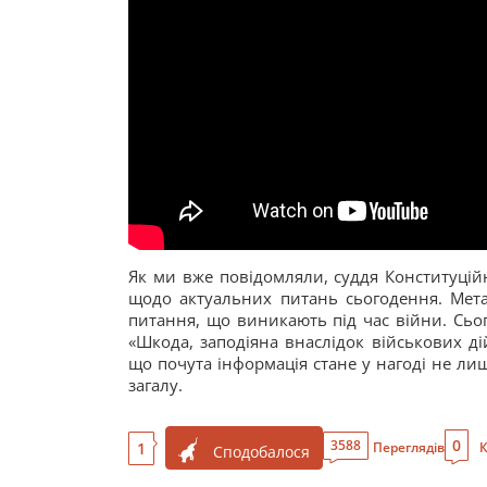
Як ми вже повідомляли, суддя Конституцій
щодо актуальних питань сьогодення. Мета
питання, що виникають під час війни. Сьо
«Шкода, заподіяна внаслідок військових д
що почута інформація стане у нагоді не лиш
загалу.
0
3588
1
Переглядів
К
Сподобалося