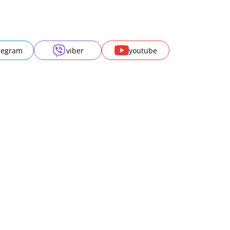
legram
viber
youtube