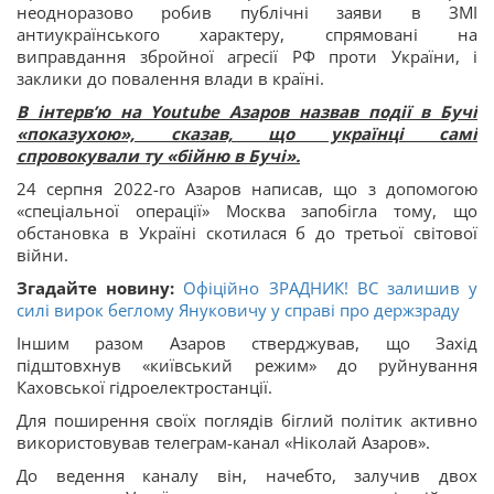
неодноразово робив публічні заяви в ЗМІ
антиукраїнського характеру, спрямовані на
виправдання збройної агресії РФ проти України, і
заклики до повалення влади в країні.
В інтервʼю на Youtube Азаров назвав події в Бучі
«показухою», сказав, що українці самі
спровокували ту «бійню в Бучі».
24 серпня 2022-го Азаров написав, що з допомогою
«спеціальної операції» Москва запобігла тому, що
обстановка в Україні скотилася б до третьої світової
війни.
Згадайте новину:
Офіційно ЗРАДНИК! ВС залишив у
силі вирок беглому Януковичу у справі про держзраду
Іншим разом Азаров стверджував, що Захід
підштовхнув «київський режим» до руйнування
Каховської гідроелектростанції.
Для поширення своїх поглядів біглий політик активно
використовував телеграм-канал «Ніколай Азаров».
До ведення каналу він, начебто, залучив двох