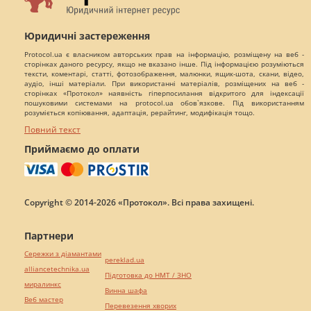
Юридичні застереження
Protocol.ua є власником авторських прав на інформацію, розміщену на веб -
сторінках даного ресурсу, якщо не вказано інше. Під інформацією розуміються
тексти, коментарі, статті, фотозображення, малюнки, ящик-шота, скани, відео,
аудіо, інші матеріали. При використанні матеріалів, розміщених на веб -
сторінках «Протокол» наявність гіперпосилання відкритого для індексації
пошуковими системами на protocol.ua обов`язкове. Під використанням
розуміється копіювання, адаптація, рерайтинг, модифікація тощо.
Повний текст
Приймаємо до оплати
Copyright © 2014-2026 «Протокол». Всі права захищені.
Партнери
Сережки з діамантами
pereklad.ua
alliancetechnika.ua
Підготовка до НМТ / ЗНО
миралинкс
Винна шафа
Веб мастер
Перевезення хворих