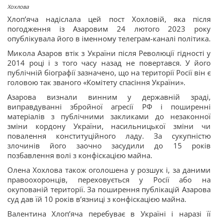
Хохлова
Хлопʼяча надіслала цей пост Хохловій, яка після
погодження із Азаровим 24 лютого 2023 року
опублікувала його в іменному телеграм-каналі політика.
Микола Азаров втік з України після Революції гідності у
2014 році і з того часу назад не повертався. У його
публічній біографії зазначено, що на території Росії він є
головою так званого «Комітету спасіння України».
Азарова визнали винним у державній зраді,
виправдуванні збройної агресії РФ і поширенні
матеріалів з публічними закликами до незаконної
зміни кордону України, насильницької зміни чи
повалення конституційного ладу. За сукупністю
злочинів його заочно засудили до 15 років
позбавлення волі з конфіскацією майна.
Олена Хохлова також оголошена у розшук і, за даними
правоохоронців, переховується у Росії або на
окупованій території. За поширення публікацій Азарова
суд дав їй 10 років вʼязниці з конфіскацією майна.
Валентина Хлопʼяча перебуває в Україні і наразі її