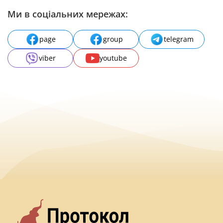
Ми в соціальних мережах:
page
group
telegram
viber
youtube