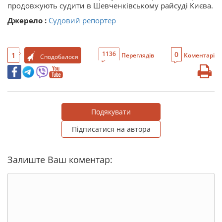
продовжують судити в Шевченківському райсуді Києва.
Джерело :
Судовий репортер
0
1136
1
Переглядів
Коментарі
Сподобалося
Подякувати
Підписатися на автора
Залиште Ваш коментар: