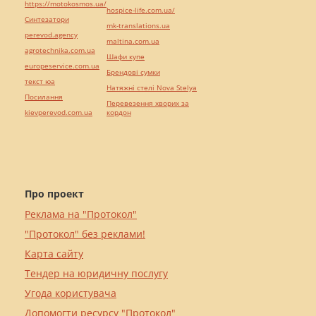
https://motokosmos.ua/
hospice-life.com.ua/
Синтезатори
mk-translations.ua
perevod.agency
maltina.com.ua
agrotechnika.com.ua
Шафи купе
europeservice.com.ua
Брендові сумки
текст юа
Натяжні стелі Nova Stelya
Посилання
Перевезення хворих за
kievperevod.com.ua
кордон
Про проект
Реклама на "Протокол"
"Протокол" без реклами!
Карта сайту
Тендер на юридичну послугу
Угода користувача
Допомогти ресурсу "Протокол"