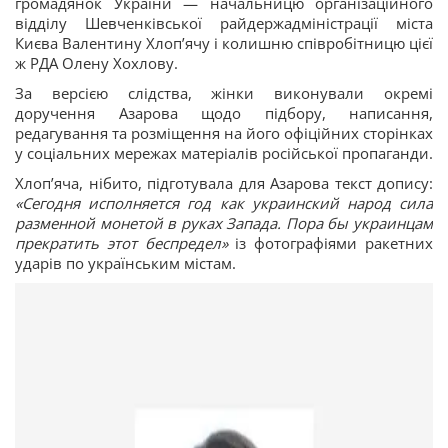
громадянок України — начальницю організаційного
відділу Шевченківської райдержадміністрації міста
Києва Валентину Хлопʼячу і колишню співробітницю цієї
ж РДА Олену Хохлову.
За версією слідства, жінки виконували окремі
доручення Азарова щодо підбору, написання,
редагування та розміщення на його офіційних сторінках
у соціальних мережах матеріалів російської пропаганди.
Хлопʼяча, нібито, підготувала для Азарова текст допису:
«Сегодня исполняется год как украинский народ сила
разменной монетой в руках Запада. Пора бы украинцам
прекратить этот беспредел»
із фотографіями ракетних
ударів по українським містам.