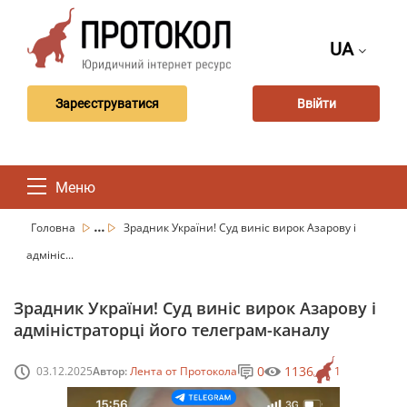
UA
Зареєструватися
Ввійти
Меню
...
Головна
Зрадник України! Суд виніс вирок Азарову і
адмініс...
Зрадник України! Суд виніс вирок Азарову і
адміністраторці його телеграм-каналу
0
1136
03.12.2025
Автор:
Лента от Протокола
1