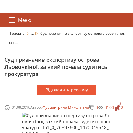
Меню
...
Головна
Суд призначив експертизу острова Льовочкіної,
за я...
Суд призначив експертизу острова
Льовочкіної, за який почала судитись
прокуратура
Відключити рекламу
3
3103
01.08.2016
Автор:
Фурман Ірина Миколаївна
0