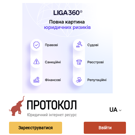
UA
Зареєструватися
Ввійти