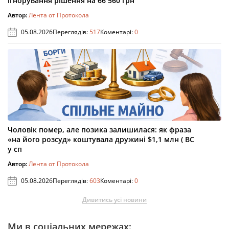
ігнорування рішення на 66 560 грн
Автор:
Лента от Протокола
05.08.2026
Переглядів:
517
Коментарі:
0
Чоловік помер, але позика залишилася: як фраза
«на його розсуд» коштувала дружині $1,1 млн ( ВС
у сп
Автор:
Лента от Протокола
05.08.2026
Переглядів:
603
Коментарі:
0
Дивитись усі новини
Ми в соціальних мережах: