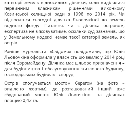
категорії земель відносилися ділянки, коли виділялися
первинним власникам рішеннями виконкому
Козинської селищної ради з 1998 по 2014 рік. Чи
відноситься сьогодні ділянка Льовочкіної до земель
водного фонду. Питання, чи є ділянка островом,
експертиза не з’ясовуватиме, оскільки суд зазначив, що
у Земельному кодексі немає такої категорії земель, як
острів.
Раніше журналісти «Свідомо» повідомили, що Юлія
Льовочкіна оформила у власність цю землю у 2014 році
після Євромайдану. Ділянка має цільове призначення –
для будівництва і обслуговування житлового будинку,
господарських будівель і споруд.
Острів сполучається мостом берегом (на фото –
виділено жовтим), де розташований інший вже
збудований маєток Юлії Львочкіної на ділянках
площею 0,42 га.