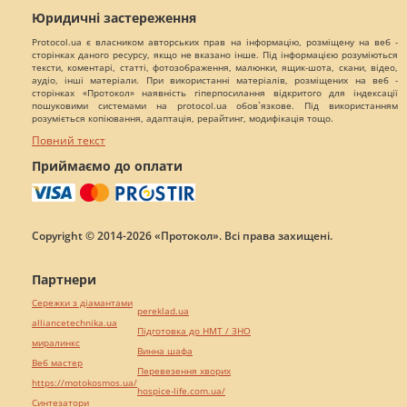
Юридичні застереження
Protocol.ua є власником авторських прав на інформацію, розміщену на веб -
сторінках даного ресурсу, якщо не вказано інше. Під інформацією розуміються
тексти, коментарі, статті, фотозображення, малюнки, ящик-шота, скани, відео,
аудіо, інші матеріали. При використанні матеріалів, розміщених на веб -
сторінках «Протокол» наявність гіперпосилання відкритого для індексації
пошуковими системами на protocol.ua обов`язкове. Під використанням
розуміється копіювання, адаптація, рерайтинг, модифікація тощо.
Повний текст
Приймаємо до оплати
Copyright © 2014-2026 «Протокол». Всі права захищені.
Партнери
Сережки з діамантами
pereklad.ua
alliancetechnika.ua
Підготовка до НМТ / ЗНО
миралинкс
Винна шафа
Веб мастер
Перевезення хворих
https://motokosmos.ua/
hospice-life.com.ua/
Синтезатори