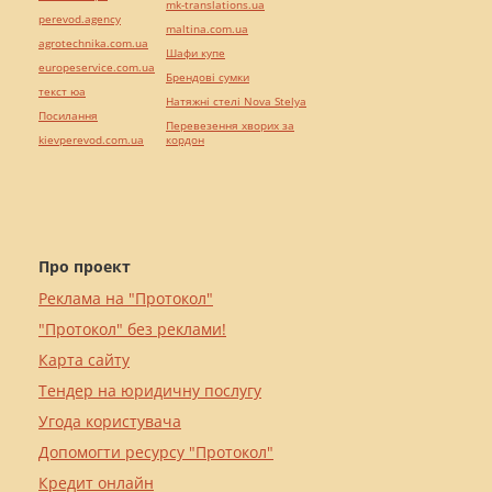
mk-translations.ua
perevod.agency
maltina.com.ua
agrotechnika.com.ua
Шафи купе
europeservice.com.ua
Брендові сумки
текст юа
Натяжні стелі Nova Stelya
Посилання
Перевезення хворих за
kievperevod.com.ua
кордон
Про проект
Реклама на "Протокол"
"Протокол" без реклами!
Карта сайту
Тендер на юридичну послугу
Угода користувача
Допомогти ресурсу "Протокол"
Кредит онлайн