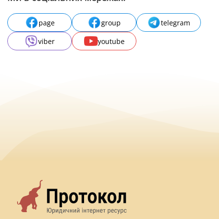
page
group
telegram
viber
youtube