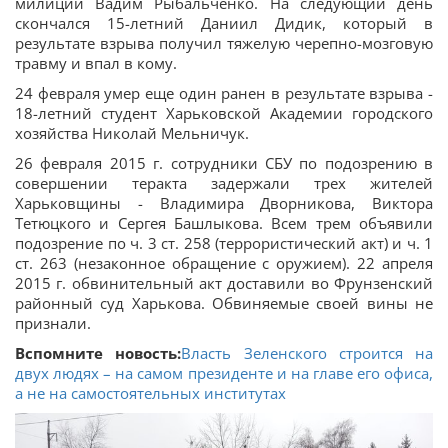
милиции Вадим Рыбальченко. На следующий день
скончался 15-летний Даниил Дидик, который в
результате взрыва получил тяжелую черепно-мозговую
травму и впал в кому.
24 февраля умер еще один ранен в результате взрыва -
18-летний студент Харьковской Академии городского
хозяйства Николай Мельничук.
26 февраля 2015 г. сотрудники СБУ по подозрению в
совершении теракта задержали трех жителей
Харьковщины - Владимира Дворникова, Виктора
Тетюцкого и Сергея Башлыкова. Всем трем объявили
подозрение по ч. 3 ст. 258 (террористический акт) и ч. 1
ст. 263 (незаконное обращение с оружием). 22 апреля
2015 г. обвинительный акт доставили во Фрунзенский
районный суд Харькова. Обвиняемые своей вины не
признали.
Вспомните новость:
Власть Зеленского строится на
двух людях – на самом президенте и на главе его офиса,
а не на самостоятельных институтах