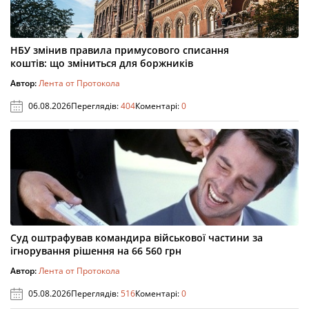
НБУ змінив правила примусового списання
коштів: що зміниться для боржників
Автор:
Лента от Протокола
06.08.2026
Переглядів:
404
Коментарі:
0
Суд оштрафував командира військової частини за
ігнорування рішення на 66 560 грн
Автор:
Лента от Протокола
05.08.2026
Переглядів:
516
Коментарі:
0