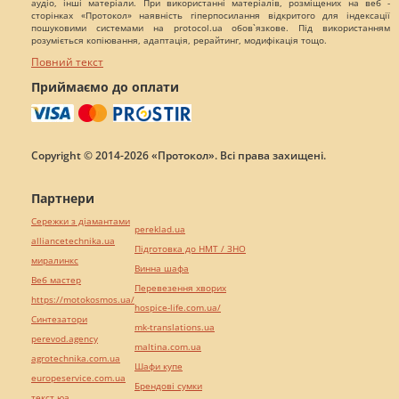
аудіо, інші матеріали. При використанні матеріалів, розміщених на веб -
сторінках «Протокол» наявність гіперпосилання відкритого для індексації
пошуковими системами на protocol.ua обов`язкове. Під використанням
розуміється копіювання, адаптація, рерайтинг, модифікація тощо.
Повний текст
Приймаємо до оплати
Copyright © 2014-2026 «Протокол». Всі права захищені.
Партнери
Сережки з діамантами
pereklad.ua
alliancetechnika.ua
Підготовка до НМТ / ЗНО
миралинкс
Винна шафа
Веб мастер
Перевезення хворих
https://motokosmos.ua/
hospice-life.com.ua/
Синтезатори
mk-translations.ua
perevod.agency
maltina.com.ua
agrotechnika.com.ua
Шафи купе
europeservice.com.ua
Брендові сумки
текст юа