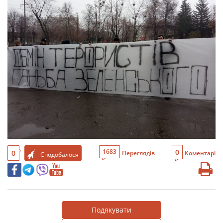
0
1683
0
Переглядів
Коментарі
Сподобалося
Подякувати