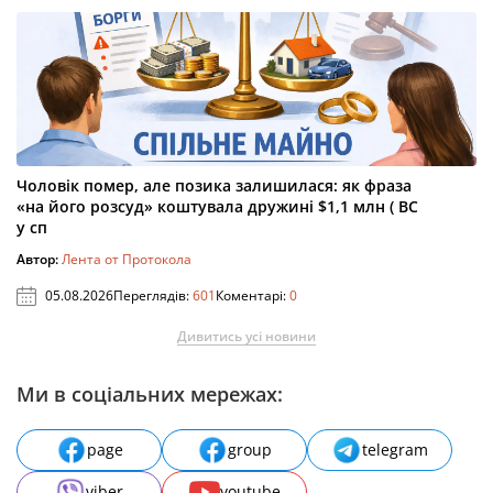
Чоловік помер, але позика залишилася: як фраза
«на його розсуд» коштувала дружині $1,1 млн ( ВС
у сп
Автор:
Лента от Протокола
05.08.2026
Переглядів:
601
Коментарі:
0
Дивитись усі новини
Ми в соціальних мережах:
page
group
telegram
viber
youtube