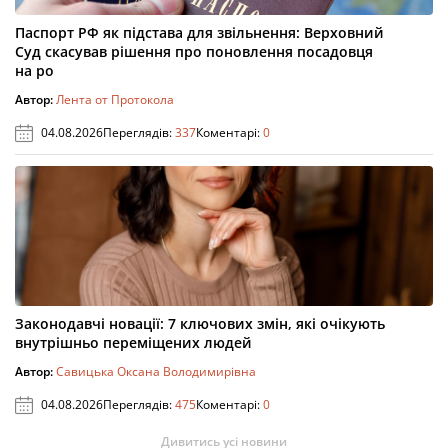
Паспорт РФ як підстава для звільнення: Верховний
Суд скасував рішення про поновлення посадовця
на ро
Автор:
Лента от Протокола
04.08.2026
Переглядів:
337
Коментарі:
0
Законодавчі новації: 7 ключових змін, які очікують
внутрішньо переміщених людей
Автор:
Савицька Оксана Володимирівна
04.08.2026
Переглядів:
475
Коментарі:
0
Дивитись усі новини