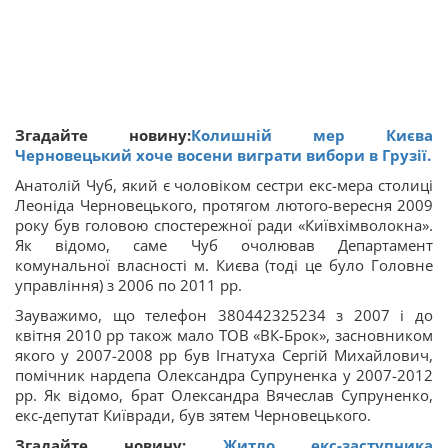
Згадайте новину:
Колишній мер Києва
Черновецький хоче восени виграти вибори в Грузії.
Анатолій Чуб, який є чоловіком сестри екс-мера столиці
Леоніда Черновецького, протягом лютого-вересня 2009
року був головою спостережної ради «Київхімволокна».
Як відомо, саме Чуб очолював Департамент
комунальної власності м. Києва (тоді це було Головне
управління) з 2006 по 2011 рр.
Зауважимо, що телефон 380442325234 з 2007 і до
квітня 2010 рр також мало ТОВ «ВК-Брок», засновником
якого у 2007-2008 рр був Ігнатуха Сергій Михайлович,
помічник нардепа Олександра Супруненка у 2007-2012
рр. Як відомо, брат Олександра Вячеслав Супруненко,
екс-депутат Київради, був зятем Черновецького.
Згадайте новину:
Житло екс-заступника