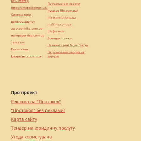
Веб мастер
Перевезення хворих
https://motokosmos.ua/
hospice-life.com.ua/
Синтезатори
mk-translations.ua
perevod.agency
maltina.com.ua
agrotechnika.com.ua
Шафи купе
europeservice.com.ua
Брендові сумки
текст юа
Натяжні стелі Nova Stelya
Посилання
Перевезення хворих за
kievperevod.com.ua
кордон
Про проект
Реклама на "Протокол"
"Протокол" без реклами!
Карта сайту
Тендер на юридичну послугу
Угода користувача