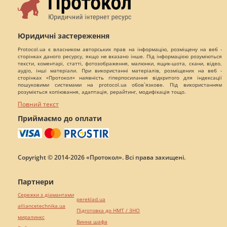
Юридичні застереження
Protocol.ua є власником авторських прав на інформацію, розміщену на веб -
сторінках даного ресурсу, якщо не вказано інше. Під інформацією розуміються
тексти, коментарі, статті, фотозображення, малюнки, ящик-шота, скани, відео,
аудіо, інші матеріали. При використанні матеріалів, розміщених на веб -
сторінках «Протокол» наявність гіперпосилання відкритого для індексації
пошуковими системами на protocol.ua обов`язкове. Під використанням
розуміється копіювання, адаптація, рерайтинг, модифікація тощо.
Повний текст
Приймаємо до оплати
Copyright © 2014-2026 «Протокол». Всі права захищені.
Партнери
Сережки з діамантами
pereklad.ua
alliancetechnika.ua
Підготовка до НМТ / ЗНО
миралинкс
Винна шафа