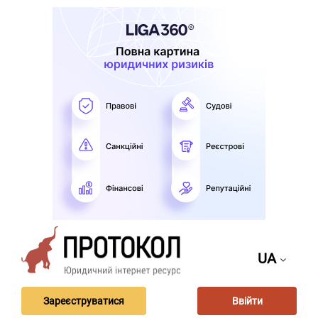
UA
Зареєструватися
Ввійти