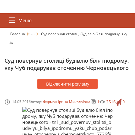
Меню
...
Головна
Суд повернув столиці будівлю біля іподрому, яку
Чу...
Суд повернув столиці будівлю біля іподрому,
яку Чуб подарував оточенню Черновецького
Відключити рекламу
1
2516
14.05.2016
Автор:
Фурман Ірина Миколаївна
0