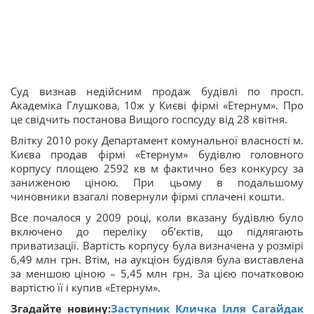
Суд визнав недійсним продаж будівлі по просп.
Академіка Глушкова, 10ж у Києві фірмі «Етернум». Про
це свідчить постанова Вищого госпсуду від 28 квітня.
Влітку 2010 року Департамент комунальної власності м.
Києва продав фірмі «Етернум» будівлю головного
корпусу площею 2592 кв м фактично без конкурсу за
заниженою ціною. При цьому в подальшому
чиновники взагалі повернули фірмі сплачені кошти.
Все почалося у 2009 році, коли вказану будівлю було
включено до переліку об’єктів, що підлягають
приватизації. Вартість корпусу була визначена у розмірі
6,49 млн грн. Втім, на аукціон будівля була виставлена
за меншою ціною – 5,45 млн грн. За цією початковою
вартістю її і купив «Етернум».
Згадайте новину:
Заступник Кличка Ілля Сагайдак