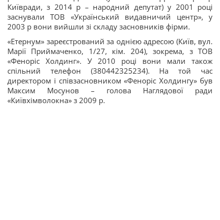
Київради, з 2014 р – народний депутат) у 2001 році
заснували ТОВ «Український видавничий центр», у
2003 р вони вийшли зі складу засновників фірми.
«Етернум» зареєстрований за однією адресою (Київ, вул.
Марії Приймаченко, 1/27, кім. 204), зокрема, з ТОВ
«Феноріс Холдинг». У 2010 році вони мали також
спільний телефон (380442325234). На той час
директором і співзасновником «Феноріс Холдингу» був
Максим Мосунов – голова Наглядової ради
«Київхімволокна» з 2009 р.