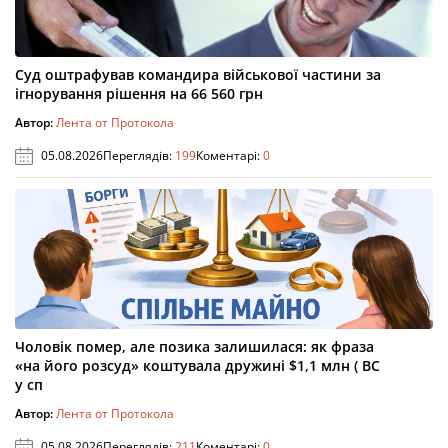
Суд оштрафував командира військової частини за
ігнорування рішення на 66 560 грн
Автор:
Лента от Протокола
05.08.2026
Переглядів:
199
Коментарі:
0
Чоловік помер, але позика залишилася: як фраза
«на його розсуд» коштувала дружині $1,1 млн ( ВС
у сп
Автор:
Лента от Протокола
05.08.2026
Переглядів:
211
Коментарі:
0