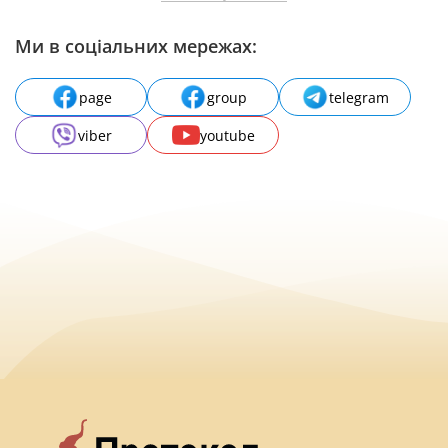
Ми в соціальних мережах:
page
group
telegram
viber
youtube