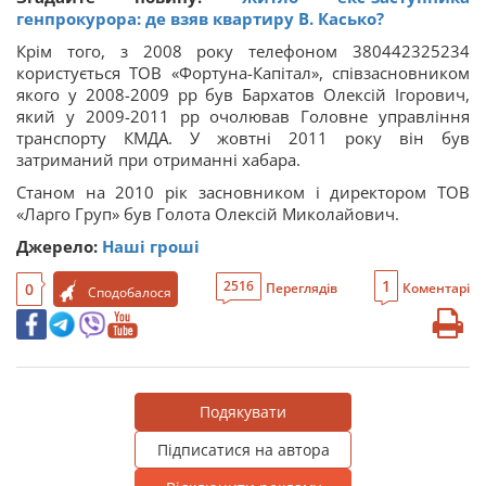
генпрокурора: де взяв квартиру В. Касько?
Крім того, з 2008 року телефоном 380442325234
користується ТОВ «Фортуна-Капітал», співзасновником
якого у 2008-2009 рр був Бархатов Олексій Ігорович,
який у 2009-2011 рр очолював Головне управління
транспорту КМДА. У жовтні 2011 року він був
затриманий при отриманні хабара.
Станом на 2010 рік засновником і директором ТОВ
«Ларго Груп» був Голота Олексій Миколайович.
Джерело:
Наші гроші
1
2516
0
Переглядів
Коментарі
Сподобалося
Подякувати
Підписатися на автора