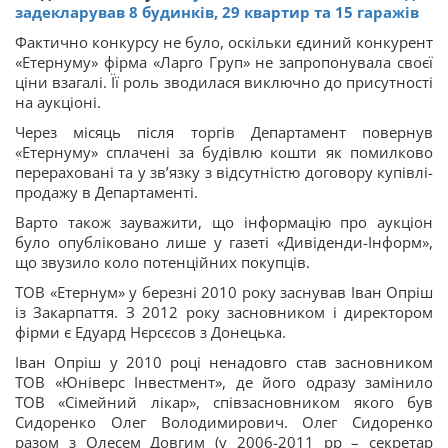
задекларував 8 будинків, 29 квартир та 15 гаражів
Фактично конкурсу не було, оскільки єдиний конкурент
«Етернуму» фірма «Ларго Груп» не запропонувала своєї
ціни взагалі. Її роль зводилася виключно до присутності
на аукціоні.
Через місяць після торгів Департамент повернув
«Етернуму» сплачені за будівлю кошти як помилково
перераховані та у зв’язку з відсутністю договору купівлі-
продажу в Департаменті.
Варто також зауважити, що інформацію про аукціон
було опубліковано лише у газеті «Дивіденди-Інформ»,
що звузило коло потенційних покупців.
ТОВ «Етернум» у березні 2010 року заснував Іван Опріш
із Закарпаття. З 2012 року засновником і директором
фірми є Едуард Нєрсєсов з Донецька.
Іван Опріш у 2010 році ненадовго став засновником
ТОВ «Юніверс Інвестмент», де його одразу замінило
ТОВ «Сімейний лікар», співзасновником якого був
Сидоренко Олег Володимирович. Олег Сидоренко
разом з Олесем Довгим (у 2006-2011 рр – секретар