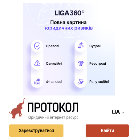
UA
Зареєструватися
Ввійти