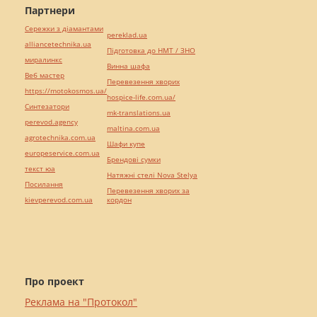
Партнери
Сережки з діамантами
pereklad.ua
alliancetechnika.ua
Підготовка до НМТ / ЗНО
миралинкс
Винна шафа
Веб мастер
Перевезення хворих
https://motokosmos.ua/
hospice-life.com.ua/
Синтезатори
mk-translations.ua
perevod.agency
maltina.com.ua
agrotechnika.com.ua
Шафи купе
europeservice.com.ua
Брендові сумки
текст юа
Натяжні стелі Nova Stelya
Посилання
Перевезення хворих за
kievperevod.com.ua
кордон
Про проект
Реклама на "Протокол"