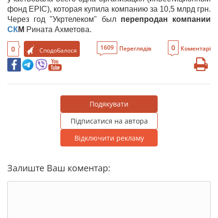
фонд EPIC), которая купила компанию за 10,5 млрд грн.
Через год "Укртелеком" был
перепродан компании
СК
М
Рината Ахметова.
0
1609
0
Переглядів
Коментарі
Сподобалося
Подякувати
Підписатися на автора
Відключити рекламу
Залиште Ваш коментар: