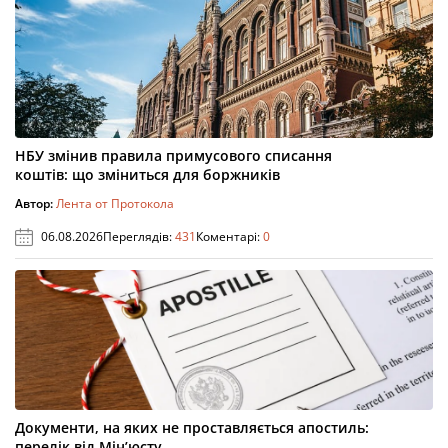
НБУ змінив правила примусового списання
коштів: що зміниться для боржників
Автор:
Лента от Протокола
06.08.2026
Переглядів:
431
Коментарі:
0
Документи, на яких не проставляється апостиль:
перелік від Мін’юсту