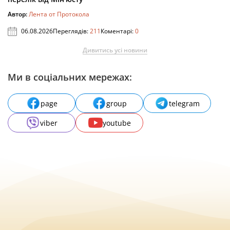
Автор:
Лента от Протокола
06.08.2026
Переглядів:
211
Коментарі:
0
Дивитись усі новини
Ми в соціальних мережах:
page
group
telegram
viber
youtube