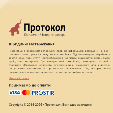
Юридичні застереження
Protocol.ua є власником авторських прав на інформацію, розміщену на веб -
сторінках даного ресурсу, якщо не вказано інше. Під інформацією розуміються
тексти, коментарі, статті, фотозображення, малюнки, ящик-шота, скани, відео,
аудіо, інші матеріали. При використанні матеріалів, розміщених на веб -
сторінках «Протокол» наявність гіперпосилання відкритого для індексації
пошуковими системами на protocol.ua обов`язкове. Під використанням
розуміється копіювання, адаптація, рерайтинг, модифікація тощо.
Повний текст
Приймаємо до оплати
Copyright © 2014-2026 «Протокол». Всі права захищені.