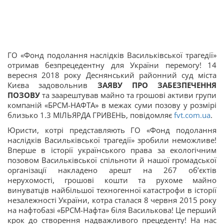
ГО «Фонд подолання наслідків Васильківської трагедії»
отримав безпрецедентну для України перемогу! 14
вересня 2018 року Деснянський районний суд міста
Києва задовольнив
ЗАЯВУ ПРО ЗАБЕЗПЕЧЕННЯ
ПОЗОВУ
та заарештував майно та грошові активи групи
компаній «БРСМ-НАФТА» в межах суми позову у розмірі
близько 1.3 МІЛЬЯРДА ГРИВЕНЬ, повідомляє
fvt.com.ua
.
Юристи, котрі представляють ГО «Фонд подолання
наслідків Васильківської трагедії» зробили неможливе!
Вперше в історії українського права за екологічним
позовом Васильківської спільноти й нашої громадської
організації накладено арешт на 267 об’єктів
нерухомості, грошові кошти та рухоме майно
винуватців найбільшої техногенної катастрофи в історії
незалежності України, котра сталася 8 червня 2015 року
на нафтобазі «БРСМ-Нафта» біля Василькова! Це перший
крок до створення надважливого прецеденту! На нас