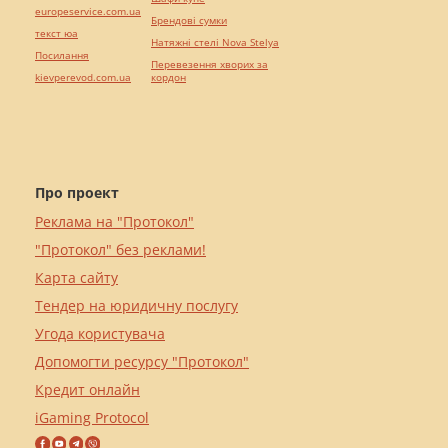
europeservice.com.ua
Брендові сумки
текст юа
Натяжні стелі Nova Stelya
Посилання
Перевезення хворих за
kievperevod.com.ua
кордон
Про проект
Реклама на "Протокол"
"Протокол" без реклами!
Карта сайту
Тендер на юридичну послугу
Угода користувача
Допомогти ресурсу "Протокол"
Кредит онлайн
iGaming Protocol