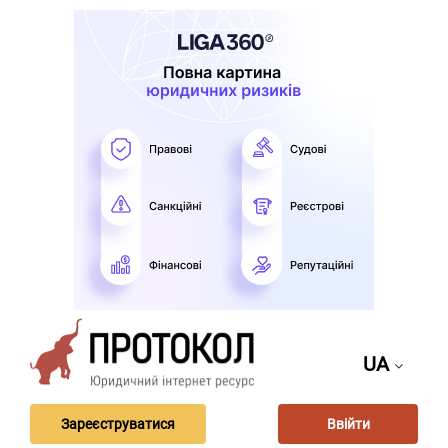
UA
Зареєструватися
Ввійти