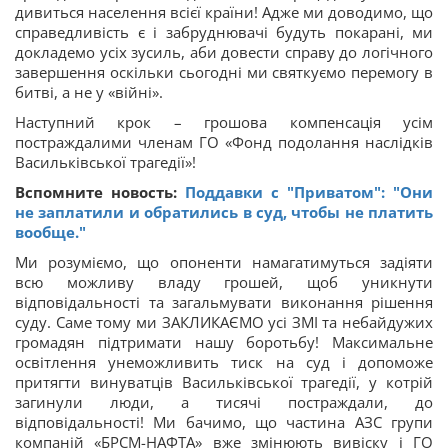
дивиться населення всієї країни! Адже ми доводимо, що
справедливість є і забруднювачі будуть покарані, ми
докладемо усіх зусиль, аби довести справу до логічного
завершення оскільки сьогодні ми святкуємо перемогу в
битві, а не у «війні».
Наступний крок – грошова компенсація усім
постраждалими членам ГО «Фонд подолання наслідків
Васильківської трагедії»!
Вспомните новость:
Поддавки с "Приватом": "Они
не заплатили и обратились в суд, чтобы не платить
вообще."
Ми розуміємо, що опоненти намагатимуться задіяти
всю можливу владу грошей, щоб уникнути
відповідальності та загальмувати виконання рішення
суду. Саме тому ми ЗАКЛИКАЄМО усі ЗМІ та небайдужих
громадян підтримати нашу боротьбу! Максимальне
освітлення унеможливить тиск на суд і допоможе
притягти винуватців Васильківської трагедії, у котрій
загинули люди, а тисячі постраждали, до
відповідальності! Ми бачимо, що частина АЗС групи
компаній «БРСМ-НАФТА» вже змінюють вивіску і ГО