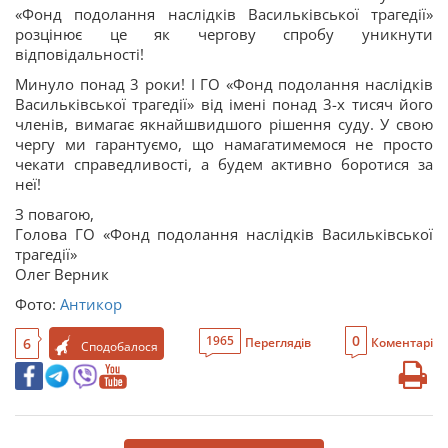
«Фонд подолання наслідків Васильківської трагедії»
розцінює це як чергову спробу уникнути
відповідальності!
Минуло понад 3 роки! І ГО «Фонд подолання наслідків
Васильківської трагедії» від імені понад 3-х тисяч його
членів, вимагає якнайшвидшого рішення суду. У свою
чергу ми гарантуємо, що намагатимемося не просто
чекати справедливості, а будем активно боротися за
неї!
З повагою,
Голова ГО «Фонд подолання наслідків Васильківської
трагедії»
Олег Верник
Фото:
Антикор
0
1965
6
Переглядів
Коментарі
Сподобалося