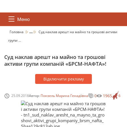
Меню
...
Головна
Суд наклав арешт на майно та грошові активи
групи ...
Суд наклав арешт на майно та грошові
активи групи компаній «БРСМ-НАФТА»!
Відключити рекламу
0
1965
25.09.2018
Автор:
Понзель Марина Генадіївна
6