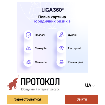
UA
Зареєструватися
Ввійти