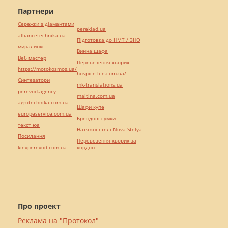
Партнери
Сережки з діамантами
pereklad.ua
alliancetechnika.ua
Підготовка до НМТ / ЗНО
миралинкс
Винна шафа
Веб мастер
Перевезення хворих
https://motokosmos.ua/
hospice-life.com.ua/
Синтезатори
mk-translations.ua
perevod.agency
maltina.com.ua
agrotechnika.com.ua
Шафи купе
europeservice.com.ua
Брендові сумки
текст юа
Натяжні стелі Nova Stelya
Посилання
Перевезення хворих за
kievperevod.com.ua
кордон
Про проект
Реклама на "Протокол"