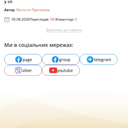
у сп
Автор:
Лента от Протокола
05.08.2026
Переглядів:
583
Коментарі:
0
Дивитись усі новини
Ми в соціальних мережах:
page
group
telegram
viber
youtube