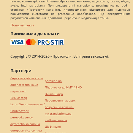
тексти, коментарі, статті, фотозображення, малюнки, ящик-шота, скани, відео,
аудіо, інші матеріали. При використанні матеріалів, розміщених на веб -
сторінках «Протокол» наявність гіперпосилання відкритого для індексації
пошуковими системами на protocol.ua обов`язкове. Під використанням
розуміється копіювання, адаптація, рерайтинг, модифікація тощо.
Повний текст
Приймаємо до оплати
Copyright © 2014-2026 «Протокол». Всі права захищені.
Партнери
Сережки з діамантами
pereklad.ua
alliancetechnika.ua
Підготовка до НМТ / ЗНО
миралинкс
Винна шафа
Веб мастер
Перевезення хворих
https://motokosmos.ua/
hospice-life.com.ua/
Синтезатори
mk-translations.ua
perevod.agency
maltina.com.ua
agrotechnika.com.ua
Шафи купе
europeservice.com.ua