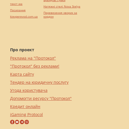
Брендові сумки
текст юа
Натяжні стелі Nova Stelya
Посилання
Перевезення хворих за
kievperevod.com.ua
кордон
Про проект
Реклама на "Протокол"
"Протокол" без реклами!
Карта сайту
Тендер на юридичну послугу
Угода користувача
Допомогти ресурсу "Протокол"
Кредит онлайн
iGaming Protocol