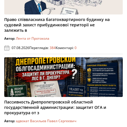
Право співвласника багатоквартирного будинку на
судовий захист прибудинкової території не
залежить в
Автор:
Лента от Протокола
07.08.2026
Переглядів:
384
Коментарі:
0
Пассивность Днепропетровской областной
государственной администрации: защитит ОГА и
прокуратура от з
Автор:
адвокат Васильев Павел Сергеевич