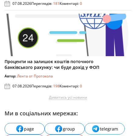
07.08.2026
Переглядів:
181
Коментарі:
0
Проценти на залишок коштів поточного
банківського рахунку: чи буде дохід у ФОП
Автор:
Лента от Протокола
07.08.2026
Переглядів:
198
Коментарі:
0
Дивитись усі новини
Ми в соціальних мережах:
page
group
telegram