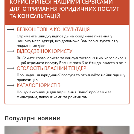
КОРИСТУЙТЕСЯ НАШИМИ СЕРВІСАМИ
ДЛЯ ОТРИМАННЯ ЮРИДИЧНИХ ПОСЛУГ
ТА КОНСУЛЬТАЦІЙ
БЕЗКОШТОВНА КОНСУЛЬТАЦІЯ
Отримайте швидку відповідь на юридичне питання у
нашому месенджері, яка допоможе Вам зорієнтуватися у
подальших діях
ВІДЕОДЗВІНОК ЮРИСТУ
Ви бачите свого юриста та консультуєтесь з ним через екран
, щоб отримати послугу Вам не потрібно йти до юриста в офіс
ОГОЛОСІТЬ ВЛАСНИЙ ТЕНДЕР
Про надання юридичної послуги та отримайте найвигіднішу
пропозицію
КАТАЛОГ ЮРИСТІВ
Пошук виконавця для вирішення Вашої проблеми за
фильтрами, показниками та рейтингом
Популярні новини