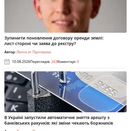
Зупинити поновлення договору оренди землі:
лист стороні чи заява до реєстру?
Автор:
Лента от Протокола
10.08.2026
Переглядів:
243
Коментарі:
0
В Україні запустили автоматичне зняття арешту з
банківських рахунків: які зміни чекають боржників