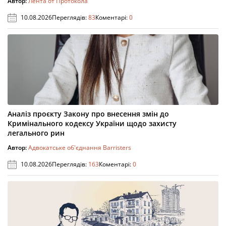
Автор:
Лента от Протокола
10.08.2026
Переглядів:
83
Коментарі:
0
Аналіз проєкту Закону про внесення змін до
Кримінального кодексу України щодо захисту
легального рин
Автор:
Адвокатське об'єднання Barristers
10.08.2026
Переглядів:
163
Коментарі:
0