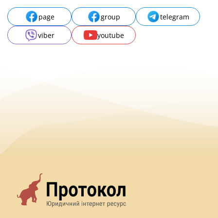
page
group
telegram
viber
youtube