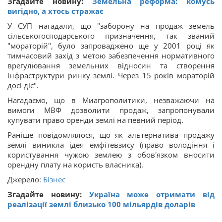
Згадайте новину:
Земельна реформа: комусь
вигідно, а хтось стражає
У СУП нагадали, що "заборону на продаж земель
сільськогосподарського призначення, так званий
"мораторій", було запроваджено ще у 2001 році як
тимчасовий захід з метою забезпечення нормативного
врегулювання земельних відносин та створення
інфраструктури ринку землі. Через 15 років мораторій
досі діє".
Нагадаємо, що в Миагрополитики, незважаючи на
вимоги МВФ дозволити продаж, запропонували
купувати право оренди землі на певний період.
Раніше повідомлялося, що як альтернатива продажу
землі виникла ідея емфітевзису (право володіння і
користування чужою землею з обов'язком вносити
орендну плату на користь власника).
Джерело:
Бізнес
Згадайте новину:
Україна може отримати від
реалізації землі близько 100 мільярдів доларів