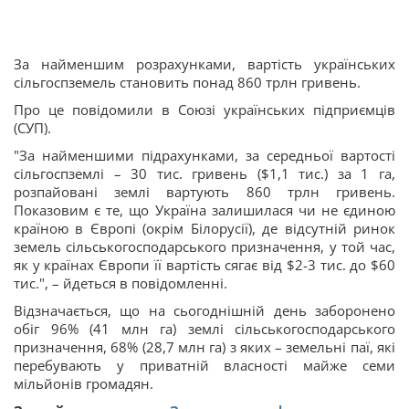
За найменшим розрахунками, вартість українських
сільгоспземель становить понад 860 трлн гривень.
Про це повідомили в Союзі українських підприємців
(СУП).
"За найменшими підрахунками, за середньої вартості
сільгоспземлі – 30 тис. гривень ($1,1 тис.) за 1 га,
розпайовані землі вартують 860 трлн гривень.
Показовим є те, що Україна залишилася чи не єдиною
країною в Європі (окрім Білорусії), де відсутній ринок
земель сільськогосподарського призначення, у той час,
як у країнах Європи її вартість сягає від $2-3 тис. до $60
тис.", – йдеться в повідомленні.
Відзначається, що на сьогоднішній день заборонено
обіг 96% (41 млн га) землі сільськогосподарського
призначення, 68% (28,7 млн га) з яких – земельні паї, які
перебувають у приватній власності майже семи
мільйонів громадян.