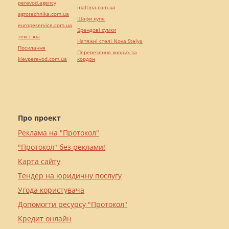
perevod.agency
maltina.com.ua
agrotechnika.com.ua
Шафи купе
europeservice.com.ua
Брендові сумки
текст юа
Натяжні стелі Nova Stelya
Посилання
Перевезення хворих за
kievperevod.com.ua
кордон
Про проект
Реклама на "Протокол"
"Протокол" без реклами!
Карта сайту
Тендер на юридичну послугу
Угода користувача
Допомогти ресурсу "Протокол"
Кредит онлайн