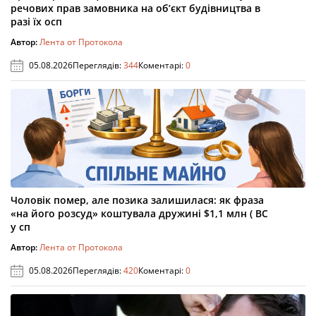
речових прав замовника на об’єкт будівництва в
разі їх осп
Автор:
Лента от Протокола
05.08.2026
Переглядів:
344
Коментарі:
0
Чоловік помер, але позика залишилася: як фраза
«на його розсуд» коштувала дружині $1,1 млн ( ВС
у сп
Автор:
Лента от Протокола
05.08.2026
Переглядів:
420
Коментарі:
0