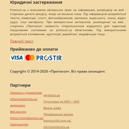
Юридичні застереження
Protocol.ua є власником авторських прав на інформацію, розміщену на веб -
сторінках даного ресурсу, якщо не вказано інше. Під інформацією розуміються
тексти, коментарі, статті, фотозображення, малюнки, ящик-шота, скани, відео,
аудіо, інші матеріали. При використанні матеріалів, розміщених на веб -
сторінках «Протокол» наявність гіперпосилання відкритого для індексації
пошуковими системами на protocol.ua обов`язкове. Під використанням
розуміється копіювання, адаптація, рерайтинг, модифікація тощо.
Повний текст
Приймаємо до оплати
Copyright © 2014-2026 «Протокол». Всі права захищені.
Партнери
Сережки з діамантами
pereklad.ua
alliancetechnika.ua
Підготовка до НМТ / ЗНО
миралинкс
Винна шафа
Веб мастер
Перевезення хворих
https://motokosmos.ua/
hospice-life.com.ua/
Синтезатори
mk-translations.ua