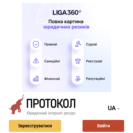
UA
Зареєструватися
Ввійти