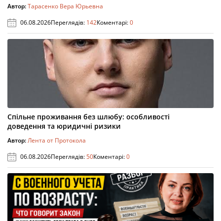
Автор:
Тарасенко Вера Юрьевна
06.08.2026
Переглядів:
142
Коментарі:
0
Спільне проживання без шлюбу: особливості
доведення та юридичні ризики
Автор:
Лента от Протокола
06.08.2026
Переглядів:
50
Коментарі:
0