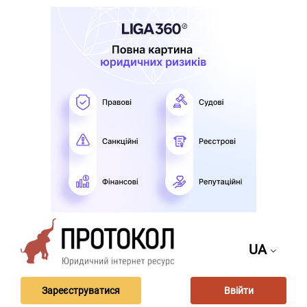
UA
Зареєструватися
Ввійти