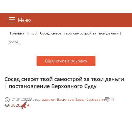
Меню
...
Головна
Сосед снесёт твой самострой за твои деньги |
поста...
Відключити рекламу
Сосед снесёт твой самострой за твои деньги
| постановление Верховного Суду
0
21.01.2022
Автор:
адвокат Васильев Павел Сергеевич
3020
4