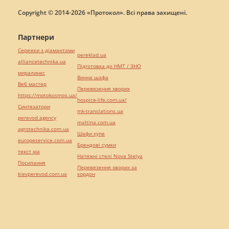
Copyright © 2014-2026 «Протокол». Всі права захищені.
Партнери
Сережки з діамантами
pereklad.ua
alliancetechnika.ua
Підготовка до НМТ / ЗНО
миралинкс
Винна шафа
Веб мастер
Перевезення хворих
https://motokosmos.ua/
hospice-life.com.ua/
Синтезатори
mk-translations.ua
perevod.agency
maltina.com.ua
agrotechnika.com.ua
Шафи купе
europeservice.com.ua
Брендові сумки
текст юа
Натяжні стелі Nova Stelya
Посилання
Перевезення хворих за
kievperevod.com.ua
кордон