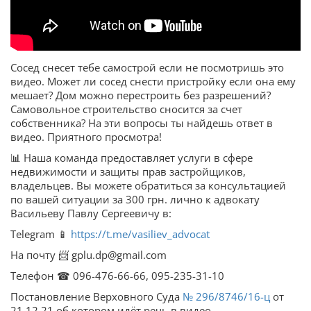
Сосед снесет тебе самострой если не посмотришь это
видео. Может ли сосед снести пристройку если она ему
мешает? Дом можно перестроить без разрешений?
Самовольное строительство сносится за счет
собственника? На эти вопросы ты найдешь ответ в
видео. Приятного просмотра!
📊 Наша команда предоставляет услуги в сфере
недвижимости и защиты прав застройщиков,
владельцев. Вы можете обратиться за консультацией
по вашей ситуации за 300 грн. лично к адвокату
Васильеву Павлу Сергеевичу в:
Telegram 📱
https://t.me/vasiliev_advocat
На почту 📨 gplu.dp@gmail.com
Телефон ☎ 096-476-66-66, 095-235-31-10
Постановление Верховного Суда
№ 296/8746/16-ц
от
21.12.21 об котором идёт речь в видео