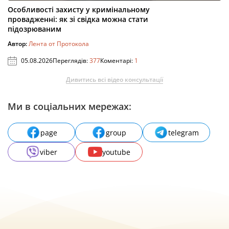
Особливості захисту у кримінальному
провадженні: як зі свідка можна стати
підозрюваним
Автор:
Лента от Протокола
05.08.2026
Переглядів:
377
Коментарі:
1
Дивитись всі відео консультації
Ми в соціальних мережах:
page
group
telegram
viber
youtube