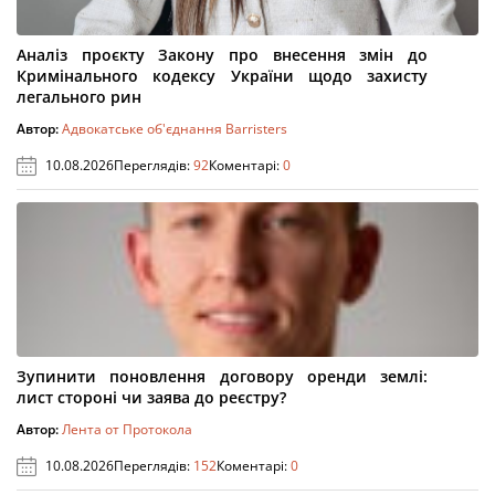
Аналіз проєкту Закону про внесення змін до
Кримінального кодексу України щодо захисту
легального рин
Автор:
Адвокатське об'єднання Barristers
10.08.2026
Переглядів:
92
Коментарі:
0
Зупинити поновлення договору оренди землі:
лист стороні чи заява до реєстру?
Автор:
Лента от Протокола
10.08.2026
Переглядів:
152
Коментарі:
0