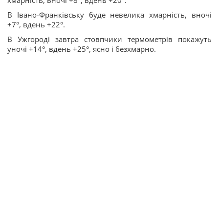
хмарність, вночі +8°, вдень +20°.
В Івано-Франківську буде невелика хмарність, вночі
+7°, вдень +22°.
В Ужгороді завтра стовпчики термометрів покажуть
уночі +14°, вдень +25°, ясно і безхмарно.