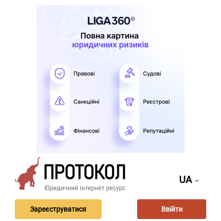
UA
Зареєструватися
Ввійти