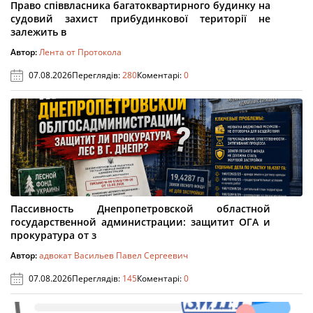
Право співвласника багатоквартирного будинку на
судовий захист прибудинкової території не
залежить в
Автор:
Лента от Протокола
07.08.2026
Переглядів:
280
Коментарі:
0
Пассивность Днепропетровской областной
государственной администрации: защитит ОГА и
прокуратура от з
Автор:
адвокат Васильев Павел Сергеевич
07.08.2026
Переглядів:
145
Коментарі:
0