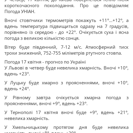
короткочасного похолодання. Про це повідомляє
Погода УНІАН.
Вночі стовпчики термометрів покажуть +11°...+12°, а
вдень температура підвищиться одразу на 7 градусів,
порівняно із середою - до +22°. Очікується суха і ясна
погода з великою кількістю сонця.
Вітер буде південний, 7-12 м/с. Атмосферний тиск
трохи знижений, 752-755 міліметрів ртутного стовпа.
Погода 17 квітня - прогноз по Україні
У Львові в четвер буде невелика хмарність. Вночі +10°,
вдень +23°.
У Луцьку буде хмарно з проясненнями, вночі +10°,
вдень +24°.
У Рівному завтра очікується хмарна погода з
проясненнями, вночі +9°, вдень +23°.
У Тернополі 17 квітня вночі буде +9°, вдень +21°,
невелика хмарність.
У Хмельницькому протягом дня буде невелика