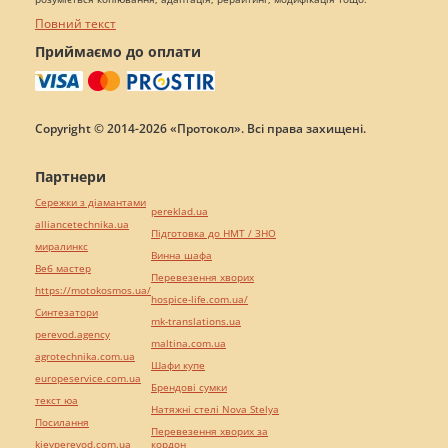
Повний текст
Приймаємо до оплати
Copyright © 2014-2026 «Протокол». Всі права захищені.
Партнери
Сережки з діамантами
pereklad.ua
alliancetechnika.ua
Підготовка до НМТ / ЗНО
миралинкс
Винна шафа
Веб мастер
Перевезення хворих
https://motokosmos.ua/
hospice-life.com.ua/
Синтезатори
mk-translations.ua
perevod.agency
maltina.com.ua
agrotechnika.com.ua
Шафи купе
europeservice.com.ua
Брендові сумки
текст юа
Натяжні стелі Nova Stelya
Посилання
Перевезення хворих за
kievperevod.com.ua
кордон