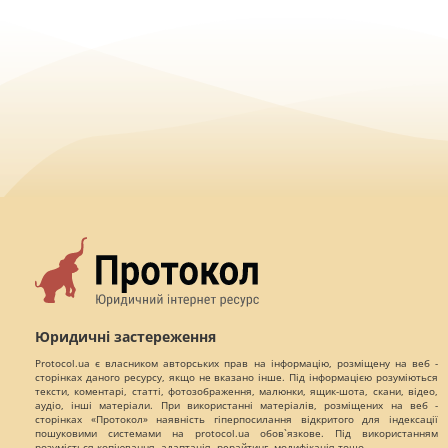
Юридичні застереження
Protocol.ua є власником авторських прав на інформацію, розміщену на веб -
сторінках даного ресурсу, якщо не вказано інше. Під інформацією розуміються
тексти, коментарі, статті, фотозображення, малюнки, ящик-шота, скани, відео,
аудіо, інші матеріали. При використанні матеріалів, розміщених на веб -
сторінках «Протокол» наявність гіперпосилання відкритого для індексації
пошуковими системами на protocol.ua обов`язкове. Під використанням
розуміється копіювання, адаптація, рерайтинг, модифікація тощо.