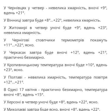
У Чернівцях у четвер - невелика хмарність, вночі +9°,
вдень +21°.
У Вінниці завтра буде +8°...+22°, невелика хмарність.
У Житомирі в четвер уночі буде +9°, вдень +23°,
невелика хмарність.
У Чернігові стовпчики термометрів покажуть
+11°...+22°, ясно.
У Черкасах завтра буде вночі +12°, вдень +21°,
практично безхмарно.
У Кропивницькому температура вночі буде +10°, вдень
+23°, ясно.
У Полтаві - невелика хмарність, температура повітря
+12°...+21°.
В Одесі 17 квітня - практично безхмарно, температура
вночі +8°, вдень +15°.
У Херсоні в четвер уночі буде +8°, вдень +22°, ясно.
У Миколаєві завтра буде ясно, вночі +8°, вдень +22°.