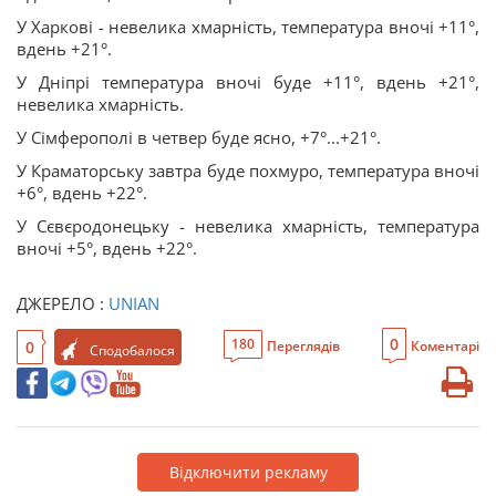
У Харкові - невелика хмарність, температура вночі +11°,
вдень +21°.
У Дніпрі температура вночі буде +11°, вдень +21°,
невелика хмарність.
У Сімферополі в четвер буде ясно, +7°...+21°.
У Краматорську завтра буде похмуро, температура вночі
+6°, вдень +22°.
У Сєвєродонецьку - невелика хмарність, температура
вночі +5°, вдень +22°.
ДЖЕРЕЛО :
UNIAN
0
180
0
Переглядів
Коментарі
Сподобалося
Відключити рекламу