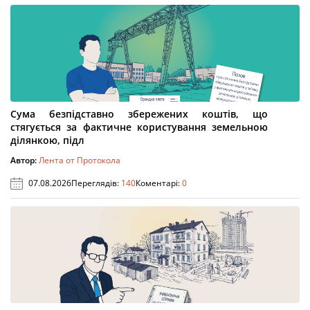
Сума безпідставно збережених коштів, що
стягується за фактичне користування земельною
ділянкою, підл
Автор:
Лента от Протокола
07.08.2026
Переглядів:
140
Коментарі:
0