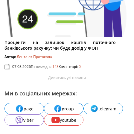
Проценти на залишок коштів поточного
банківського рахунку: чи буде дохід у ФОП
Автор:
Лента от Протокола
07.08.2026
Переглядів:
143
Коментарі:
0
Дивитись усі новини
Ми в соціальних мережах:
page
group
telegram
viber
youtube