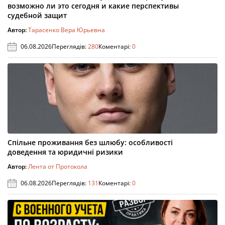
возможно ли это сегодня и какие перспективы
судебной защит
Автор:
Тарасенко Вера Юрьевна
06.08.2026
Переглядів:
280
Коментарі:
0
Спільне проживання без шлюбу: особливості
доведення та юридичні ризики
Автор:
Лента от Протокола
06.08.2026
Переглядів:
131
Коментарі:
0