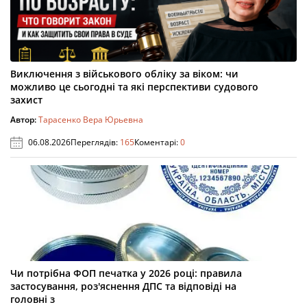
Виключення з військового обліку за віком: чи
можливо це сьогодні та які перспективи судового
захист
Автор:
Тарасенко Вера Юрьевна
06.08.2026
Переглядів:
165
Коментарі:
0
Чи потрібна ФОП печатка у 2026 році: правила
застосування, роз'яснення ДПС та відповіді на
головні з