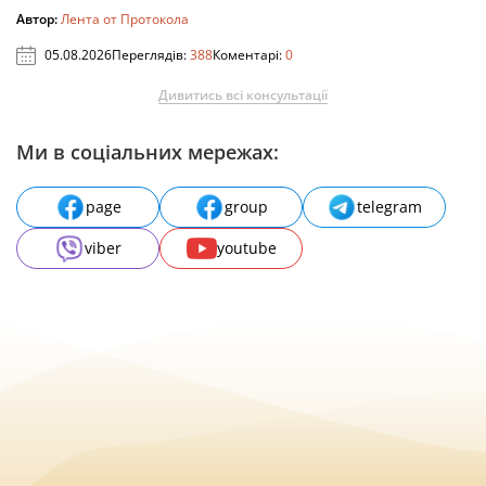
Автор:
Лента от Протокола
05.08.2026
Переглядів:
388
Коментарі:
0
Дивитись всі консультації
Ми в соціальних мережах:
page
group
telegram
viber
youtube