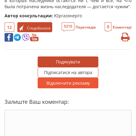
в которых наследники остаются ни с чем и все, на что
была потрачена жизнь наследодателя — достается чужим".
Автор консультации:
Юргазэнерго
0
5310
12
Переглядів
Коментарі
Сподобалося
Подякувати
Підписатися на автора
Відключити рекламу
Залиште Ваш коментар: