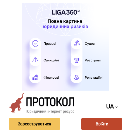
UA
Зареєструватися
Ввійти