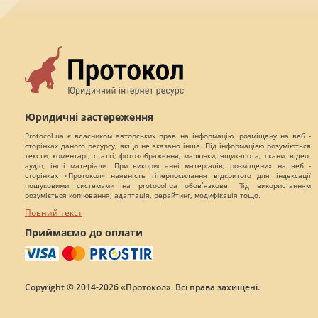
Юридичні застереження
Protocol.ua є власником авторських прав на інформацію, розміщену на веб -
сторінках даного ресурсу, якщо не вказано інше. Під інформацією розуміються
тексти, коментарі, статті, фотозображення, малюнки, ящик-шота, скани, відео,
аудіо, інші матеріали. При використанні матеріалів, розміщених на веб -
сторінках «Протокол» наявність гіперпосилання відкритого для індексації
пошуковими системами на protocol.ua обов`язкове. Під використанням
розуміється копіювання, адаптація, рерайтинг, модифікація тощо.
Повний текст
Приймаємо до оплати
Copyright © 2014-2026 «Протокол». Всі права захищені.