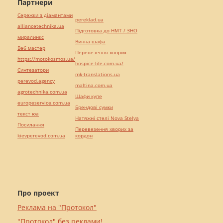
Партнери
Сережки з діамантами
pereklad.ua
alliancetechnika.ua
Підготовка до НМТ / ЗНО
миралинкс
Винна шафа
Веб мастер
Перевезення хворих
https://motokosmos.ua/
hospice-life.com.ua/
Синтезатори
mk-translations.ua
perevod.agency
maltina.com.ua
agrotechnika.com.ua
Шафи купе
europeservice.com.ua
Брендові сумки
текст юа
Натяжні стелі Nova Stelya
Посилання
Перевезення хворих за
kievperevod.com.ua
кордон
Про проект
Реклама на "Протокол"
"Протокол" без реклами!