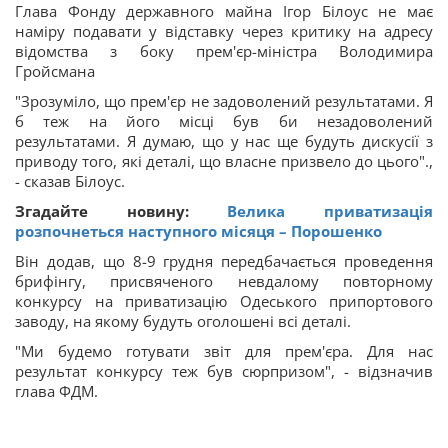
Глава Фонду державного майна Ігор Білоус не має
наміру подавати у відставку через критику на адресу
відомства з боку прем'єр-міністра Володимира
Гройсмана
"Зрозуміло, що прем'єр не задоволений результатами. Я
б теж на його місці був би незадоволений
результатами. Я думаю, що у нас ще будуть дискусії з
приводу того, які деталі, що власне призвело до цього".,
- сказав Білоус.
Згадайте новину:
Велика приватизація
розпочнеться наступного місяця – Порошенко
Він додав, що 8-9 грудня передбачається проведення
брифінгу, присвяченого невдалому повторному
конкурсу на приватизацію Одеського припортового
заводу, на якому будуть оголошені всі деталі.
"Ми будемо готувати звіт для прем'єра. Для нас
результат конкурсу теж був сюрпризом", - відзначив
глава ФДМ.