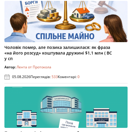
Чоловік помер, але позика залишилася: як фраза
«на його розсуд» коштувала дружині $1,1 млн ( ВС
у сп
Автор:
Лента от Протокола
05.08.2026
Переглядів:
533
Коментарі:
0