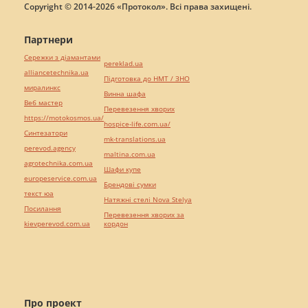
Copyright © 2014-2026 «Протокол». Всі права захищені.
Партнери
Сережки з діамантами
pereklad.ua
alliancetechnika.ua
Підготовка до НМТ / ЗНО
миралинкс
Винна шафа
Веб мастер
Перевезення хворих
https://motokosmos.ua/
hospice-life.com.ua/
Синтезатори
mk-translations.ua
perevod.agency
maltina.com.ua
agrotechnika.com.ua
Шафи купе
europeservice.com.ua
Брендові сумки
текст юа
Натяжні стелі Nova Stelya
Посилання
Перевезення хворих за
kievperevod.com.ua
кордон
Про проект