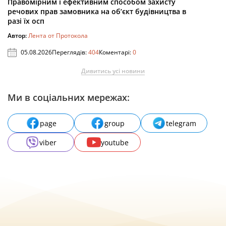
Правомірним і ефективним способом захисту
речових прав замовника на об’єкт будівництва в
разі їх осп
Автор:
Лента от Протокола
05.08.2026
Переглядів:
404
Коментарі:
0
Дивитись усі новини
Ми в соціальних мережах:
page
group
telegram
viber
youtube