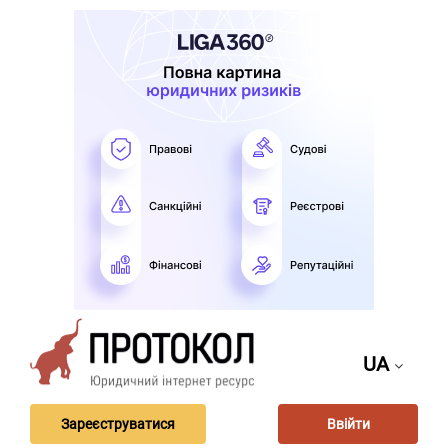
UA
Зареєструватися
Ввійти