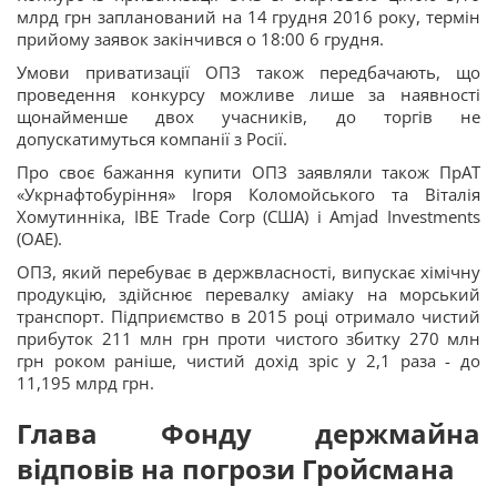
млрд грн запланований на 14 грудня 2016 року, термін
прийому заявок закінчився о 18:00 6 грудня.
Умови приватизації ОПЗ також передбачають, що
проведення конкурсу можливе лише за наявності
щонайменше двох учасників, до торгів не
допускатимуться компанії з Росії.
Про своє бажання купити ОПЗ заявляли також ПрАТ
«Укрнафтобуріння» Ігоря Коломойського та Віталія
Хомутинніка, IBE Trade Corp (США) і Amjad Investments
(ОАЕ).
ОПЗ, який перебуває в держвласності, випускає хімічну
продукцію, здійснює перевалку аміаку на морський
транспорт. Підприємство в 2015 році отримало чистий
прибуток 211 млн грн проти чистого збитку 270 млн
грн роком раніше, чистий дохід зріс у 2,1 раза - до
11,195 млрд грн.
Глава Фонду держмайна
відповів на погрози Гройсмана