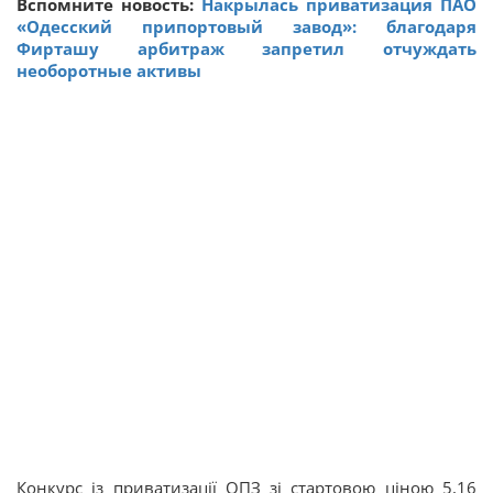
Вспомните новость:
Накрылась приватизация ПАО
«Одесский припортовый завод»: благодаря
Фирташу арбитраж запретил отчуждать
необоротные активы
Конкурс із приватизації ОПЗ зі стартовою ціною 5,16