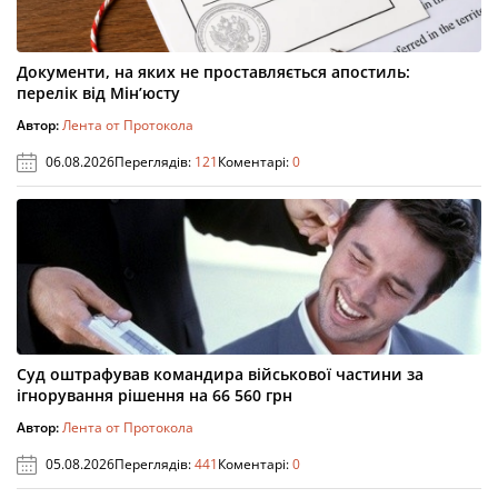
Документи, на яких не проставляється апостиль:
перелік від Мін’юсту
Автор:
Лента от Протокола
06.08.2026
Переглядів:
121
Коментарі:
0
Суд оштрафував командира військової частини за
ігнорування рішення на 66 560 грн
Автор:
Лента от Протокола
05.08.2026
Переглядів:
441
Коментарі:
0