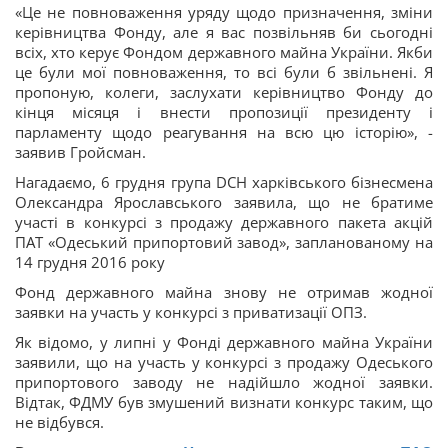
«Це не повноваження уряду щодо призначення, зміни
керівництва Фонду, але я вас позвільняв би сьогодні
всіх, хто керує Фондом державного майна України. Якби
це були мої повноваження, то всі були б звільнені. Я
пропоную, колеги, заслухати керівництво Фонду до
кінця місяця і внести пропозиції президенту і
парламенту щодо реагування на всю цю історію», -
заявив Гройсман.
Нагадаємо, 6 грудня група DCH харківського бізнесмена
Олександра Ярославського заявила, що не братиме
участі в конкурсі з продажу державного пакета акцій
ПАТ «Одеський припортовий завод», запланованому на
14 грудня 2016 року
Фонд державного майна знову не отримав жодної
заявки на участь у конкурсі з приватизації ОПЗ.
Як відомо, у липні у Фонді державного майна України
заявили, що на участь у конкурсі з продажу Одеського
припортового заводу не надійшло жодної заявки.
Відтак, ФДМУ був змушений визнати конкурс таким, що
не відбувся.