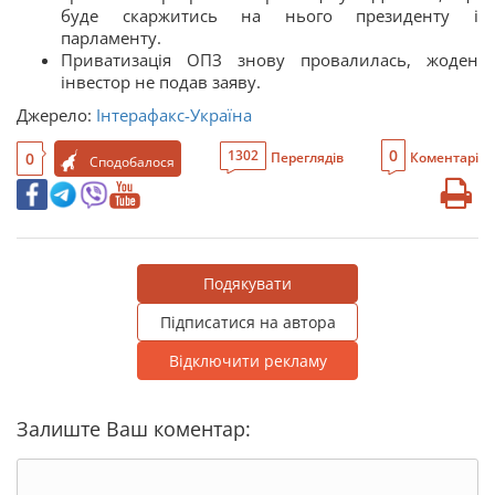
буде скаржитись на нього президенту і
парламенту.
Приватизація ОПЗ знову провалилась, жоден
інвестор не подав заяву.
Джерело:
Інтерафакс-Україна
0
1302
0
Переглядів
Коментарі
Сподобалося
Подякувати
Підписатися на автора
Відключити рекламу
Залиште Ваш коментар: