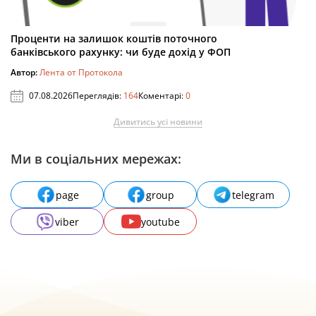
Проценти на залишок коштів поточного
банківського рахунку: чи буде дохід у ФОП
Автор:
Лента от Протокола
07.08.2026
Переглядів:
164
Коментарі:
0
Дивитись усі новини
Ми в соціальних мережах:
page
group
telegram
viber
youtube