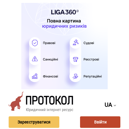
UA
Зареєструватися
Ввійти