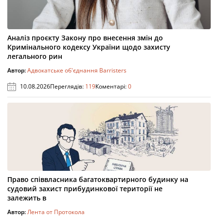
Аналіз проєкту Закону про внесення змін до
Кримінального кодексу України щодо захисту
легального рин
Автор:
Адвокатське об'єднання Barristers
10.08.2026
Переглядів:
119
Коментарі:
0
Право співвласника багатоквартирного будинку на
судовий захист прибудинкової території не
залежить в
Автор:
Лента от Протокола