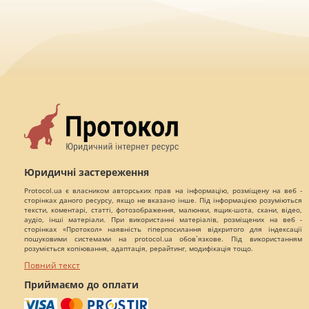
Юридичні застереження
Protocol.ua є власником авторських прав на інформацію, розміщену на веб -
сторінках даного ресурсу, якщо не вказано інше. Під інформацією розуміються
тексти, коментарі, статті, фотозображення, малюнки, ящик-шота, скани, відео,
аудіо, інші матеріали. При використанні матеріалів, розміщених на веб -
сторінках «Протокол» наявність гіперпосилання відкритого для індексації
пошуковими системами на protocol.ua обов`язкове. Під використанням
розуміється копіювання, адаптація, рерайтинг, модифікація тощо.
Повний текст
Приймаємо до оплати