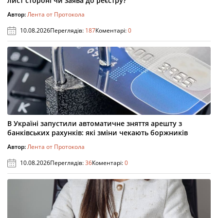
лист стороні чи заява до реєстру?
Автор:
Лента от Протокола
10.08.2026
Переглядів:
187
Коментарі:
0
В Україні запустили автоматичне зняття арешту з
банківських рахунків: які зміни чекають боржників
Автор:
Лента от Протокола
10.08.2026
Переглядів:
36
Коментарі:
0