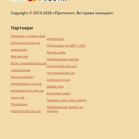
Copyright © 2014-2026 «Протокол». Всі права захищені.
Партнери
Сережки з діамантами
pereklad.ua
alliancetechnika.ua
Підготовка до НМТ / ЗНО
миралинкс
Винна шафа
Веб мастер
Перевезення хворих
https://motokosmos.ua/
hospice-life.com.ua/
Синтезатори
mk-translations.ua
perevod.agency
maltina.com.ua
agrotechnika.com.ua
Шафи купе
europeservice.com.ua
Брендові сумки
текст юа
Натяжні стелі Nova Stelya
Посилання
Перевезення хворих за
kievperevod.com.ua
кордон